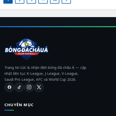
Trang tin tức & nhận định bóng đá châu Á — cập
nhật liên tục K-League, J-League, V-League,
Saudi Pro League, AFC và World Cup 2026.
CHUYÊN MỤC