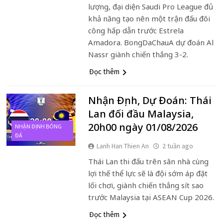
lượng, đại diện Saudi Pro League đủ
khả năng tạo nên một trận đấu đôi
công hấp dẫn trước Estrela
Amadora. BongDaChauA dự đoán Al
Nassr giành chiến thắng 3-2.
Đọc thêm
Nhận Định, Dự Đoán: Thái
Lan đối đầu Malaysia,
20h00 ngày 01/08/2026
NHẬN ĐỊNH BÓNG
ĐÁ
Lanh Han Thien An
2 tuần ago
Thái Lan thi đấu trên sân nhà cùng
lợi thế thể lực sẽ là đội sớm áp đặt
lối chơi, giành chiến thắng sít sao
trước Malaysia tại ASEAN Cup 2026.
Đọc thêm