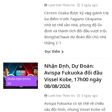
Lanh Han Thien An
5 ngày ago
Cerezo Osaka được kỳ vọng giành trọn
ba điểm trước Fagiano Okayama
nhờ lợi thế sân nhà, phong độ ổn
định và thành tích đối đầu vượt trội.
BongDaChauA dự đoán đội chủ nhà
thắng 2-1.
Đọc thêm
Nhận Định, Dự Đoán:
Avispa Fukuoka đối đầu
Vissel Kobe, 17h00 ngày
NHẬN ĐỊNH BÓNG
ĐÁ
08/08/2026
Lanh Han Thien An
5 ngày ago
Avispa Fukuoka có lợi thế về chiều
sâu đội hình, nhưng Vissel Kobe sở