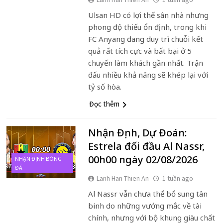
Ulsan HD có lợi thế sân nhà nhưng
phong độ thiếu ổn định, trong khi
FC Anyang đang duy trì chuỗi kết
quả rất tích cực và bất bại ở 5
chuyến làm khách gần nhất. Trận
đấu nhiều khả năng sẽ khép lại với
tỷ số hòa.
Đọc thêm
Nhận Định, Dự Đoán:
Estrela đối đầu Al Nassr,
00h00 ngày 02/08/2026
NHẬN ĐỊNH BÓNG
ĐÁ
Lanh Han Thien An
1 tuần ago
Al Nassr vẫn chưa thể bổ sung tân
binh do những vướng mắc về tài
chính, nhưng với bộ khung giàu chất