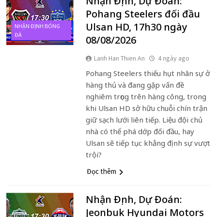
Nhận Định, Dự Đoán:
Pohang Steelers đối đầu
Ulsan HD, 17h30 ngày
NHẬN ĐỊNH BÓNG
ĐÁ
08/08/2026
Lanh Han Thien An
4 ngày ago
Pohang Steelers thiếu hụt nhân sự ở
hàng thủ và đang gặp vấn đề
nghiêm trọng trên hàng công, trong
khi Ulsan HD sở hữu chuỗi chín trận
giữ sạch lưới liên tiếp. Liệu đội chủ
nhà có thể phá dớp đối đầu, hay
Ulsan sẽ tiếp tục khẳng định sự vượt
trội?
Đọc thêm
Nhận Định, Dự Đoán:
Jeonbuk Hyundai Motors