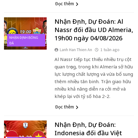
Đọc thêm
Nhận Định, Dự Đoán: Al
Nassr đối đầu UD Almeria,
19h00 ngày 04/08/2026
NHẬN ĐỊNH BÓNG
ĐÁ
Lanh Han Thien An
1 tuần ago
Al Nassr tiếp tục thiếu nhiều trụ cột
quan trọng, trong khi Almería sở hữu
lực lượng chất lượng và vừa bổ sung
thêm nhiều tân binh. Trận giao hữu
nhiều khả năng diễn ra cởi mở và
khép lại với tỷ số hòa 2-2.
Đọc thêm
Nhận Định, Dự Đoán:
Indonesia đối đầu Việt