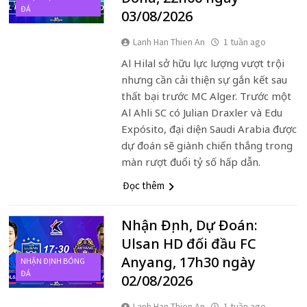
ĐÁ
03/08/2026
Lanh Han Thien An
1 tuần ago
Al Hilal sở hữu lực lượng vượt trội
nhưng cần cải thiện sự gắn kết sau
thất bại trước MC Alger. Trước một
Al Ahli SC có Julian Draxler và Edu
Expósito, đại diện Saudi Arabia được
dự đoán sẽ giành chiến thắng trong
màn rượt đuổi tỷ số hấp dẫn.
Đọc thêm
Nhận Định, Dự Đoán:
Ulsan HD đối đầu FC
Anyang, 17h30 ngày
NHẬN ĐỊNH BÓNG
ĐÁ
02/08/2026
Lanh Han Thien An
1 tuần ago