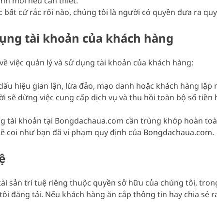
nh mới nếu cần thiết.
 bất cứ rắc rối nào, chúng tôi là người có quyền đưa ra q
dụng tài khoản của khách hàng
ề việc quản lý và sử dụng tài khoản của khách hàng:
ấu hiệu gian lận, lừa đảo, mạo danh hoặc khách hàng lập n
ời sẽ dừng việc cung cấp dịch vụ và thu hồi toàn bộ số tiề
g tài khoản tại Bongdachaua.com cần trùng khớp hoàn toàn v
hì sẽ coi như bạn đã vi phạm quy định của Bongdachaua.com.
ệ
ài sản trí tuệ riêng thuộc quyền sở hữu của chúng tôi, tron
ôi đăng tải. Nếu khách hàng ăn cắp thông tin hay chia sẻ r