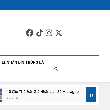
 Bóng Đá Châu Á –
t Liên Tục
📊 NHẬN ĐỊNH BÓNG ĐÁ
10 Cầu Thủ Đắt Giá Nhất Lịch Sử V-League
7 Giờ Ago