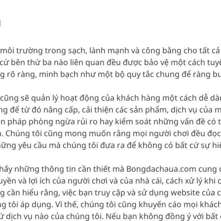
u Dẫn Dắt ĐTQG Từ Các Cấp Độ Trẻ
n
oán: Al Jazira đối đầu Al Ittihad, 23h00 ngày 11/08/2026
ôi trường trong sạch, lành mạnh và công bằng cho tất cả c
ứ bên thứ ba nào liên quan đều được bảo vệ một cách tuyệt 
g rõ ràng, minh bạch như một bộ quy tắc chung để ràng buộ
 cũng sẽ quản lý hoạt động của khách hàng một cách dễ dàn
àng để từ đó nâng cấp, cải thiện các sản phẩm, dịch vụ củ
ện pháp phòng ngừa rủi ro hay kiểm soát những vấn đề có t
h. Chúng tôi cũng mong muốn rằng mọi người chơi đều đọc,
ững yêu cầu mà chúng tôi đưa ra để không có bất cứ sự hiể
 thấy những thông tin cần thiết mà Bongdachaua.com cung 
quyền và lợi ích của người chơi và của nhà cái, cách xử lý 
 cần hiểu rằng, việc bạn truy cập và sử dụng website của c
g tôi áp dụng. Vì thế, chúng tôi cũng khuyến cáo mọi khác
ứ dịch vụ nào của chúng tôi. Nếu bạn không đồng ý với bất c