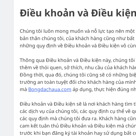
6 HLV Tiêu Biể
Điều khoản và Điều kiệ
12 Giờ Ago
Nhận Định, Dự Đ
Chúng tôi luôn mong muốn và nỗ lực tạo nên một m
12 Giờ Ago
bản thân chúng tôi, của khách hàng cũng như bất c
những quy định về Điều khoản và Điều kiện vô cùn
Thông qua Điều khoản và Điều kiện này, chúng tôi
thêm về thói quen, sở thích, nhu cầu của khách h
Đồng thời, qua đó, chúng tôi cũng sẽ có những bi
trường an toàn tuyệt đối cho khách hàng của mìn
mà
Bongdachaua.com
áp dụng, thực hiện đúng nh
Điều khoản và Điều kiện sẽ là nơi khách hàng tìm
các dịch vụ của chúng tôi, các quy định cụ thể về 
các quy định mà chúng tôi đưa ra. Khách hàng cũng
cam kết tuân thủ Điều khoản và Điều kiện mà chún
trước khi bạn đăng ký tài khoản hay sử dụng bất c