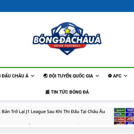
Trang Tin Tức
Cập Nhậ
ẢI ĐẤU CHÂU Á
🌏 ĐỘI TUYỂN QUỐC GIA
⚽ AFC
📰 TIN TỨC BÓNG ĐÁ
 Bản Trở Lại J1 League Sau Khi Thi Đấu Tại Châu Âu
 Bản Gây Chú Ý Trên Thị Trường Chuyển Nhượng Hè 2026