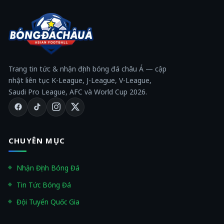
Trang tin tức & nhận định bóng đá châu Á — cập
nhật liên tục K-League, J-League, V-League,
Saudi Pro League, AFC và World Cup 2026.
CHUYÊN MỤC
Nhận Định Bóng Đá
Tin Tức Bóng Đá
Đội Tuyển Quốc Gia