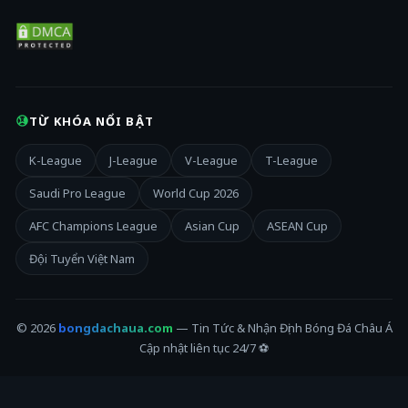
TỪ KHÓA NỔI BẬT
K-League
J-League
V-League
T-League
Saudi Pro League
World Cup 2026
AFC Champions League
Asian Cup
ASEAN Cup
Đội Tuyển Việt Nam
© 2026
bongdachaua.com
— Tin Tức & Nhận Định Bóng Đá Châu Á
Cập nhật liên tục 24/7 ⚽