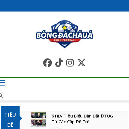
Skip
to
content
Trang Tin Tức
Bóng Đá Châu Á 
Cập Nhật Liên Tụ
TIÊU
6 HLV Tiêu Biểu Dẫn Dắt ĐTQG
Từ Các Cấp Độ Trẻ
ĐỀ
2 Giờ Ago