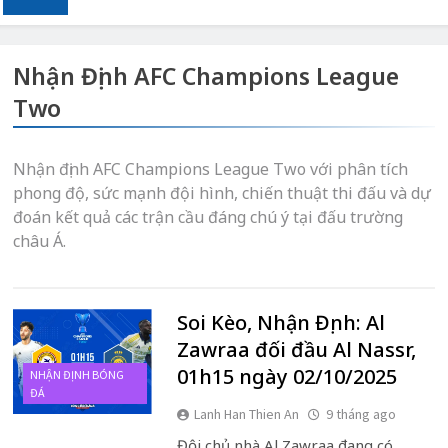
Nhận Định, Dự Đoán: Al Jazira đối
đầu Al Ittihad, 23h00 ngày
11/08/2026
Nhận Định AFC Champions League
2 Giờ Ago
Kết Quả Lượt Trận Thứ Tư Vòng
Two
Bảng ASEAN Cup 2026: Việt Nam 3-1
Campuchia
13 Giờ Ago
Nhận Định, Dự Đoán: Adelaide
Nhận định AFC Champions League Two với phân tích
United đối đầu Công An Hà Nội,
phong độ, sức mạnh đội hình, chiến thuật thi đấu và dự
16h30 ngày 11/08/2026
3 Giờ Ago
đoán kết quả các trận cầu đáng chú ý tại đấu trường
Nhận Định, Dự Đoán: Gangwon FC
châu Á.
đối đầu Gamba Osaka, 17h30 ngày
11/08/2026
17 Giờ Ago
Soi Kèo, Nhận Định: Al
Zawraa đối đầu Al Nassr,
01h15 ngày 02/10/2025
NHẬN ĐỊNH BÓNG
ĐÁ
Lanh Han Thien An
9 tháng ago
Đội chủ nhà Al Zawraa đang có