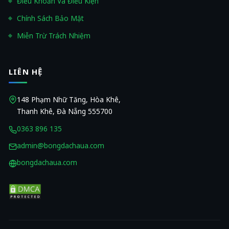
Điều Khoản Và Điều Kiện
Chính Sách Bảo Mật
Miễn Trừ Trách Nhiệm
LIÊN HỆ
148 Phạm Nhữ Tăng, Hòa Khê,
Thanh Khê, Đà Nẵng 555700
0363 896 135
admin@bongdachaua.com
bongdachaua.com