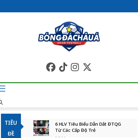
Skip
to
content
Trang Tin Tức
Bóng Đá Châu Á 
Cập Nhật Liên Tụ
TIÊU
6 HLV Tiêu Biểu Dẫn Dắt ĐTQG
Từ Các Cấp Độ Trẻ
ĐỀ
2 Giờ Ago