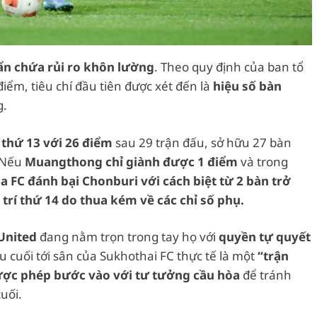
ẩn chứa rủi ro khôn lường
. Theo quy định của ban tổ
 điểm, tiêu chí đầu tiên được xét đến là
hiệu số bàn
g.
í thứ 13 với 26 điểm
sau 29 trận đấu, sở hữu 27 bàn
 Nếu
Muangthong chỉ giành được 1 điểm
và trong
FC đánh bại Chonburi với cách biệt từ 2 bàn trở
trí thứ 14 do thua kém về các chỉ số phụ.
United
đang nằm trọn trong tay họ với
quyền tự quyết
cuối tới sân của Sukhothai FC thực tế là một
“trận
c phép bước vào với tư tưởng cầu hòa
để tránh
uối.