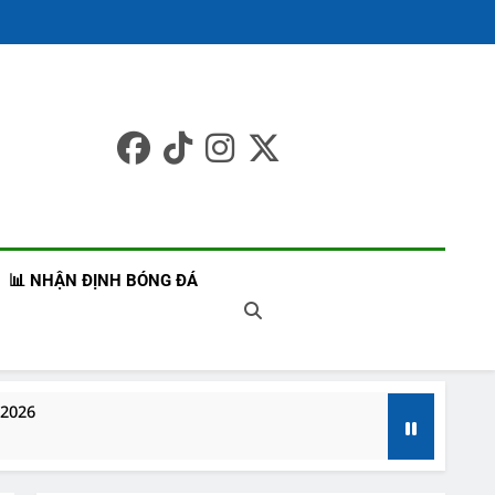
 Bóng Đá Châu Á –
t Liên Tục
📊 NHẬN ĐỊNH BÓNG ĐÁ
/2026
iá nhất K League 1 năm 2026