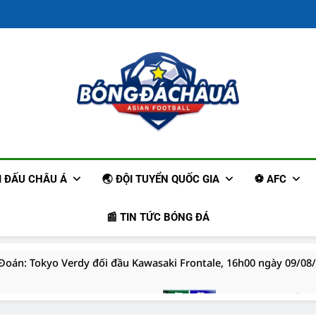
Trang Tin Tức
Cập Nhậ
ẢI ĐẤU CHÂU Á
🌏 ĐỘI TUYỂN QUỐC GIA
⚽ AFC
📰 TIN TỨC BÓNG ĐÁ
Đoán: Tokyo Verdy đối đầu Kawasaki Frontale, 16h00 ngày 09/08
Giá Nhất Lịch Sử Thai League
10 Cầu Thủ Đắt G
17 Giờ Ago