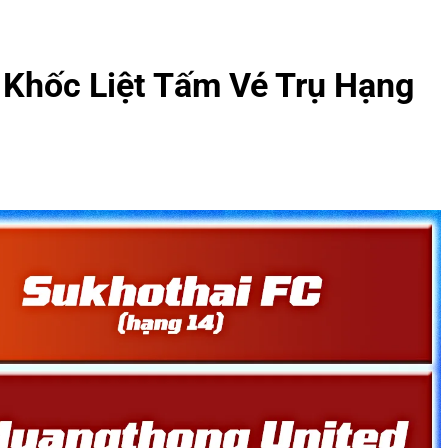
Đoán: Pohang Steelers đối đầu Ulsan HD, 17h30 ngày 08/08/2026
Đoán: Jeonbuk Hyundai Motors đối đầu Jeju SK, 17h30 ngày 08/0
 Khốc Liệt Tấm Vé Trụ Hạng