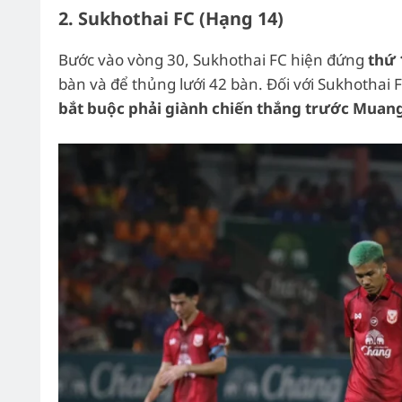
2. Sukhothai FC (Hạng 14)
Bước vào vòng 30, Sukhothai FC hiện đứng
thứ 
bàn và để thủng lưới 42 bàn. Đối với Sukhothai 
bắt buộc phải giành chiến thắng trước Muan