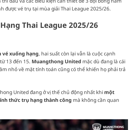
 thi đấu và các điều kiện cần thiết để 3 đội bóng nằm
h được vé trụ
tại mùa giải Thai League 2025/26.
 Hạng Thai League 2025/26
n vé xuống hạng
, hai suất còn lại vẫn là cuộc cạnh
í từ 13 đến 15.
Muangthong United
mặc dù đang là cái
 lầm nhỏ về mặt tính toán cũng có thể khiến họ phải trả
hong United đang ở vị thế chủ động nhất khi
một
hính thức trụ hạng thành công
mà không cần quan