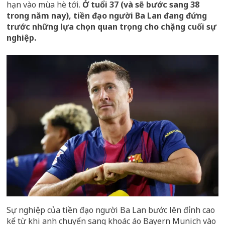
hạn vào mùa hè tới.
Ở tuổi 37 (và sẽ bước sang 38
trong năm nay), tiền đạo người Ba Lan đang đứng
trước những lựa chọn quan trọng cho chặng cuối sự
nghiệp.
Sự nghiệp của tiền đạo người Ba Lan bước lên đỉnh cao
kể từ khi anh chuyển sang khoác áo Bayern Munich vào