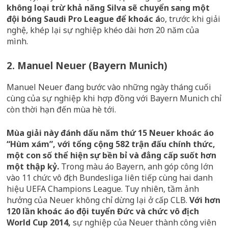
không loại trừ khả năng Silva sẽ chuyển sang một
đội bóng Saudi Pro League để khoác á
o, trước khi giải
nghệ, khép lại sự nghiệp khéo dài hơn 20 năm của
mình.
2. Manuel Neuer (Bayern Munich)
Manuel Neuer đang bước vào những ngày tháng cuối
cùng của sự nghiệp khi hợp đồng với Bayern Munich chỉ
còn thời hạn đến mùa hè tới.
Mùa giải này đánh dấu năm thứ 15 Neuer khoác áo
“Hùm xám”, với tổng cộng 582 trận đấu chính thức,
một con số thể hiện sự bền bỉ và đẳng cấp suốt hơn
một thập kỷ.
Trong màu áo Bayern, anh góp công lớn
vào 11 chức vô địch Bundesliga liên tiếp cùng hai danh
hiệu UEFA Champions League. Tuy nhiên, tầm ảnh
hưởng của Neuer không chỉ dừng lại ở cấp CLB.
Với hơn
120 lần khoác áo đội tuyển Đức và chức vô địch
World Cup 2014,
sự nghiệp của Neuer thành công viên