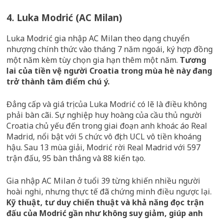
4. Luka Modrić (AC Milan)
Luka Modrić gia nhập AC Milan theo dạng chuyển
nhượng chính thức vào tháng 7 năm ngoái, ký hợp đồng
một năm kèm tùy chọn gia hạn thêm một năm.
Tương
lai của tiền vệ người Croatia trong mùa hè này đang
trở thành tâm điểm chú ý.
Đẳng cấp và giá trị của Luka Modrić có lẽ là điều không
phải bàn cãi. Sự nghiệp huy hoàng của cầu thủ người
Croatia chủ yếu đến trong giai đoạn anh khoác áo Real
Madrid, nổi bật với 5 chức vô địch UCL vô tiền khoáng
hậu. Sau 13 mùa giải, Modrić rời Real Madrid với 597
trận đấu, 95 bàn thắng và 88 kiến tạo.
Gia nhập AC Milan ở tuổi 39 từng khiến nhiều người
hoài nghi, nhưng thực tế đã chứng minh điều ngược lại.
Kỹ thuật, tư duy chiến thuật và khả năng đọc trận
đấu của Modrić gần như không suy giảm, giúp anh