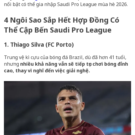
nổi bật có thể gia nhập Saudi Pro League mùa hè 2026.
4 Ngôi Sao Sắp Hết Hợp Đồng Có
Thể Cập Bến Saudi Pro League
1. Thiago Silva (FC Porto)
Trung vệ kì cựu của bóng đá Brazil, dù đã hơn 41 tuổi,
nhưng
nhiều khả năng vẫn sẽ tiếp tục chơi bóng đỉnh
cao, thay vì nghĩ đến việc giải nghệ.