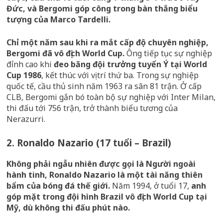
Đức, và Bergomi góp công trong bàn thắng biểu
tượng của Marco Tardelli.
Chỉ một năm sau khi ra mắt cấp độ chuyên nghiệp,
Bergomi đã vô địch World Cup.
Ông tiếp tục sự nghiệp
đỉnh cao khi
đeo băng đội trưởng tuyển Ý tại World
Cup 1986
, kết thúc với vị trí thứ ba. Trong sự nghiệp
quốc tế, cầu thủ sinh năm 1963 ra sân 81 trận. Ở cấp
CLB, Bergomi gắn bó toàn bộ sự nghiệp với Inter Milan,
thi đấu tới 756 trận, trở thành biểu tương của
Nerazurri.
2. Ronaldo Nazario (17 tuổi – Brazil)
Không phải ngẫu nhiên được gọi là Người ngoài
hành tinh, Ronaldo Nazario là một tài năng thiên
bẩm của bóng đá thế giới.
Năm 1994, ở tuổi 17,
anh
góp mặt trong đội hình Brazil vô địch World Cup tại
Mỹ, dù không thi đấu phút nào.