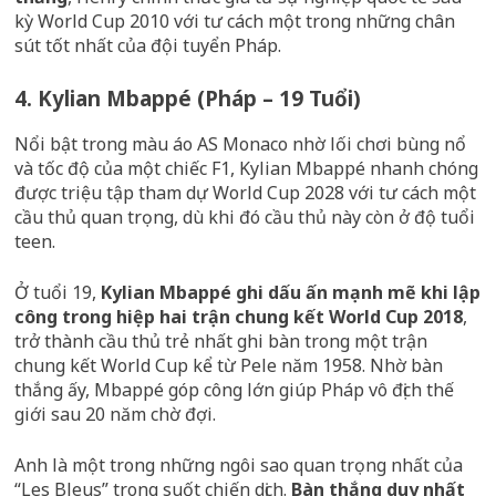
kỳ World Cup 2010 với tư cách một trong những chân
sút tốt nhất của đội tuyển Pháp.
4. Kylian Mbappé (Pháp – 19 Tuổi)
Nổi bật trong màu áo AS Monaco nhờ lối chơi bùng nổ
và tốc độ của một chiếc F1, Kylian Mbappé nhanh chóng
được triệu tập tham dự World Cup 2028 với tư cách một
cầu thủ quan trọng, dù khi đó cầu thủ này còn ở độ tuổi
teen.
Ở tuổi 19,
Kylian Mbappé ghi dấu ấn mạnh mẽ khi lập
công trong hiệp hai trận chung kết World Cup 2018
,
trở thành cầu thủ trẻ nhất ghi bàn trong một trận
chung kết World Cup kể từ Pele năm 1958. Nhờ bàn
thắng ấy, Mbappé góp công lớn giúp Pháp vô địch thế
giới sau 20 năm chờ đợi.
Anh là một trong những ngôi sao quan trọng nhất của
“Les Bleus” trong suốt chiến dịch.
Bàn thắng duy nhất