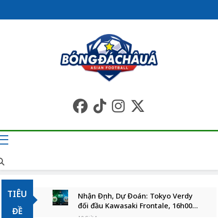
Skip
to
content
Trang Tin Tức
Bóng Đá Châu Á 
Cập Nhật Liên Tụ
TIÊU
Nhận Định, Dự Đoán: Tokyo Verdy
đối đầu Kawasaki Frontale, 16h00
ĐỀ
ngày 09/08/2026
10 Giờ Ago