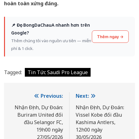
hoàn toàn xứng đáng.
📌 Đọc BongDaChauA nhanh hơn trên
Google?
Thêm ngay →
Thêm chúng tôi vào nguồn ưu tiên — miễn
phí & 1 click.
Tagged:
Tin Tức Saudi Pro League
Điều
Previous:
Next:
hướng
Nhận Định, Dự Đoán:
Nhận Định, Dự Đoán:
Buriram United đối
Vissel Kobe đối đầu
bài
đầu Selangor FC,
Kashima Antlers,
viết
19h00 ngày
12h00 ngày
27/05/2026
30/05/2026