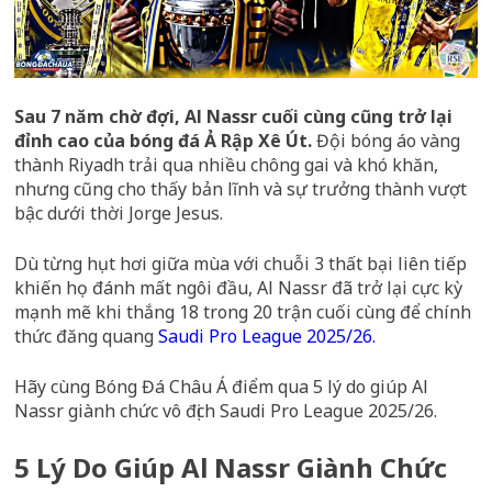
Sau 7 năm chờ đợi, Al Nassr cuối cùng cũng trở lại
đỉnh cao của bóng đá Ả Rập Xê Út.
Đội bóng áo vàng
thành Riyadh trải qua nhiều chông gai và khó khăn,
nhưng cũng cho thấy bản lĩnh và sự trưởng thành vượt
bậc dưới thời Jorge Jesus.
Dù từng hụt hơi giữa mùa với chuỗi 3 thất bại liên tiếp
khiến họ đánh mất ngôi đầu, Al Nassr đã trở lại cực kỳ
mạnh mẽ khi thắng 18 trong 20 trận cuối cùng để chính
thức đăng quang
Saudi Pro League 2025/26.
Hãy cùng Bóng Đá Châu Á điểm qua 5 lý do giúp Al
Nassr giành chức vô địch Saudi Pro League 2025/26.
5 Lý Do Giúp Al Nassr Giành Chức