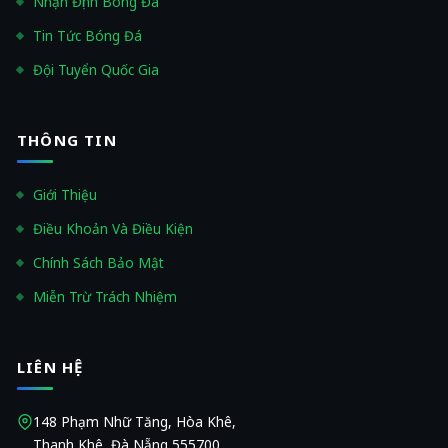
Nhận Định Bóng Đá
Tin Tức Bóng Đá
Đội Tuyển Quốc Gia
THÔNG TIN
Giới Thiệu
Điều Khoản Và Điều Kiện
Chính Sách Bảo Mật
Miễn Trừ Trách Nhiệm
LIÊN HỆ
148 Phạm Nhữ Tăng, Hòa Khê,
Thanh Khê, Đà Nẵng 555700