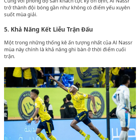
Cùng với phong độ sân khách cực kỳ ổn định, Al Nassr
trở thành đội bóng gần như không có điểm yếu xuyên
suốt mùa giải.
5. Khả Năng Kết Liễu Trận Đấu
Một trong những thống kê ấn tượng nhất của Al Nassr
mùa này chính là khả năng ghi bàn ở thời điểm cuối
trận.