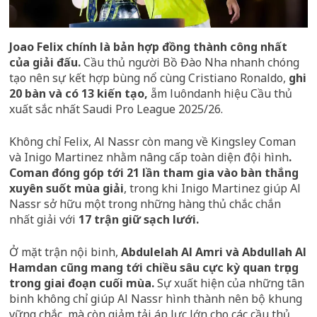
Joao Felix chính là bản hợp đồng thành công nhất
của giải đấu.
Cầu thủ người Bồ Đào Nha nhanh chóng
tạo nên sự kết hợp bùng nổ cùng Cristiano Ronaldo,
ghi
20 bàn và có 13 kiến tạo,
ẵm luôndanh hiệu Cầu thủ
xuất sắc nhất Saudi Pro League 2025/26.
Không chỉ Felix, Al Nassr còn mang về Kingsley Coman
và Inigo Martinez nhằm nâng cấp toàn diện đội hình
.
Coman đóng góp tới 21 lần tham gia vào bàn thắng
xuyên suốt mùa giải
, trong khi Inigo Martinez giúp Al
Nassr sở hữu một trong những hàng thủ chắc chắn
nhất giải với
17 trận giữ sạch lưới.
Ở mặt trận nội binh,
Abdulelah Al Amri và Abdullah Al
Hamdan cũng mang tới chiều sâu cực kỳ quan trọng
trong giai đoạn cuối mùa.
Sự xuất hiện của những tân
binh không chỉ giúp Al Nassr hình thành nên bộ khung
vững chắc, mà còn giảm tải áp lực lớn cho các cầu thủ