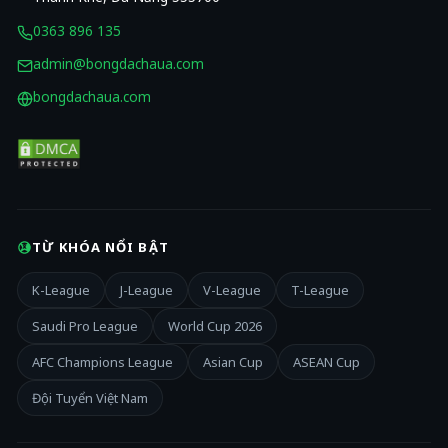
0363 896 135
admin@bongdachaua.com
bongdachaua.com
TỪ KHÓA NỔI BẬT
K-League
J-League
V-League
T-League
Saudi Pro League
World Cup 2026
AFC Champions League
Asian Cup
ASEAN Cup
Đội Tuyển Việt Nam