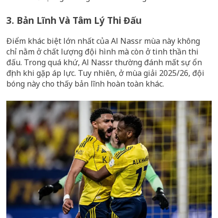
3. Bản Lĩnh Và Tâm Lý Thi Đấu
Điểm khác biệt lớn nhất của Al Nassr mùa này không
chỉ nằm ở chất lượng đội hình mà còn ở tinh thần thi
đấu. Trong quá khứ, Al Nassr thường đánh mất sự ổn
định khi gặp áp lực. Tuy nhiên, ở mùa giải 2025/26, đội
bóng này cho thấy bản lĩnh hoàn toàn khác.