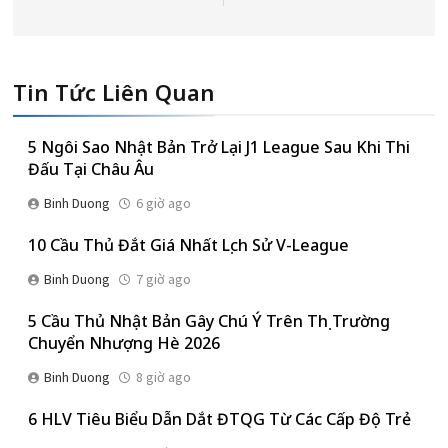
Tin Tức Liên Quan
5 Ngôi Sao Nhật Bản Trở Lại J1 League Sau Khi Thi
Đấu Tại Châu Âu
Binh Duong
6 giờ ago
10 Cầu Thủ Đắt Giá Nhất Lịch Sử V-League
Binh Duong
7 giờ ago
5 Cầu Thủ Nhật Bản Gây Chú Ý Trên Thị Trường
Chuyển Nhượng Hè 2026
Binh Duong
8 giờ ago
6 HLV Tiêu Biểu Dẫn Dắt ĐTQG Từ Các Cấp Độ Trẻ