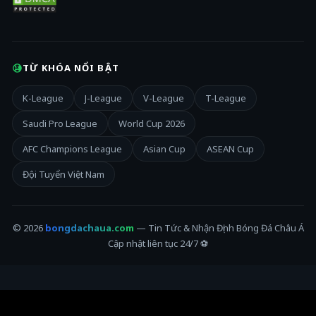
TỪ KHÓA NỔI BẬT
K-League
J-League
V-League
T-League
Saudi Pro League
World Cup 2026
AFC Champions League
Asian Cup
ASEAN Cup
Đội Tuyển Việt Nam
© 2026
bongdachaua.com
— Tin Tức & Nhận Định Bóng Đá Châu Á
Cập nhật liên tục 24/7 ⚽