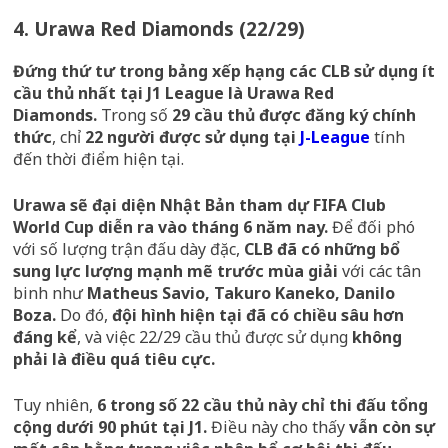
4. Urawa Red Diamonds (22/29)
Đứng thứ tư trong bảng xếp hạng các CLB sử dụng ít
cầu thủ nhất tại J1 League là Urawa Red
Diamonds.
Trong số
29 cầu thủ được đăng ký chính
thức
, chỉ
22 người được sử dụng tại
J-League
tính
đến thời điểm hiện tại.
Urawa sẽ đại diện Nhật Bản tham dự FIFA Club
World Cup diễn ra vào tháng 6 năm nay.
Để đối phó
với số lượng trận đấu dày đặc,
CLB đã có những bổ
sung lực lượng mạnh mẽ trước mùa giải
với các tân
binh như
Matheus Savio, Takuro Kaneko, Danilo
Boza.
Do đó,
đội hình hiện tại đã có chiều sâu hơn
đáng kể
, và việc 22/29 cầu thủ được sử dụng
không
phải là điều quá tiêu cực.
Tuy nhiên,
6 trong số 22 cầu thủ này chỉ thi đấu tổng
cộng dưới 90 phút tại J1.
Điều này cho thấy
vẫn còn sự