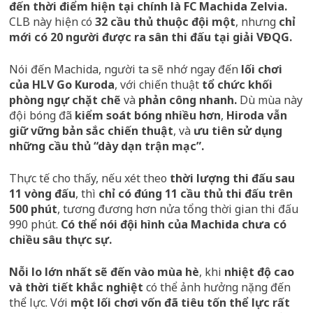
đến thời điểm hiện tại chính là FC Machida Zelvia.
CLB này hiện có
32 cầu thủ thuộc đội một
, nhưng
chỉ
mới có 20 người được ra sân thi đấu tại giải VĐQG.
Nói đến Machida, người ta sẽ nhớ ngay đến
lối chơi
của HLV Go Kuroda
, với chiến thuật
tổ chức khối
phòng ngự chặt chẽ
và
phản công nhanh.
Dù mùa này
đội bóng đã
kiểm soát bóng nhiều hơn
,
Hiroda vẫn
giữ vững bản sắc chiến thuật
, và
ưu tiên sử dụng
những cầu thủ “dày dạn trận mạc”.
Thực tế cho thấy, nếu xét theo
thời lượng thi đấu sau
11 vòng đấu
, thì
chỉ có đúng 11 cầu thủ thi đấu trên
500 phút
, tương đương hơn nửa tổng thời gian thi đấu
990 phút.
Có thể nói đội hình của Machida chưa có
chiều sâu thực sự.
Nỗi lo lớn nhất sẽ đến vào mùa hè
, khi
nhiệt độ cao
và thời tiết khắc nghiệt
có thể ảnh hưởng nặng đến
thể lực. Với
một lối chơi vốn đã tiêu tốn thể lực rất