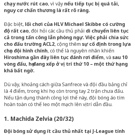
chạy nước rút cao
, vì vậy
nếu tiếp tục bị quá tải,
nguy cơ chấn thương là rất rõ ràng.
Đặc biệt,
lối chơi của HLV Michael Skibbe có cường
độ rất cao
, đòi hỏi các cầu thủ phải
di chuyển liên tục
cả trong tấn công lẫn phòng ngự.
Việc phải chia sức
cho đấu trường ACL2
, cộng thêm
sự cố định trong lựa
chọn đội hình chính
, có thể là nguyên nhân khiến
Hiroshima gần đây liên tục đánh rơi điểm
, và
sau 10
vòng đấu, họ đang xếp ở vị trí thứ 10 – một thứ hạng
khá bất ngờ.
Dù vậy, khoảng cách giữa Sanfrece và đội đầu bảng chỉ
là 4 điểm, trong khi họ còn trong tay 2 trận chưa đấu.
Nếu tận dụng thành công lợi thế này, đội bóng áo tím
hoàn toàn có thể leo một mạch lên vị trí dẫn đầu.
1. Machida Zelvia (20/32)
Đội bóng sử dụng ít cầu thủ nhất tại J-League tính