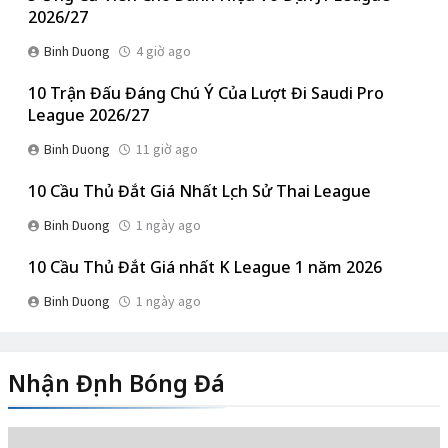
2026/27
Binh Duong
4 giờ ago
10 Trận Đấu Đáng Chú Ý Của Lượt Đi Saudi Pro
League 2026/27
Binh Duong
11 giờ ago
10 Cầu Thủ Đắt Giá Nhất Lịch Sử Thai League
Binh Duong
1 ngày ago
10 Cầu Thủ Đắt Giá nhất K League 1 năm 2026
Binh Duong
1 ngày ago
Nhận Định Bóng Đá