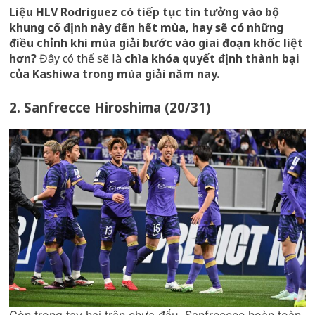
Liệu HLV Rodriguez có tiếp tục tin tưởng vào bộ
khung cố định này đến hết mùa, hay sẽ có những
điều chỉnh khi mùa giải bước vào giai đoạn khốc liệt
hơn?
Đây có thể sẽ là
chìa khóa quyết định thành bại
của Kashiwa trong mùa giải năm nay.
2. Sanfrecce Hiroshima (20/31)
Còn trong tay hai trận chưa đấu, Sanfreccee hoàn toàn