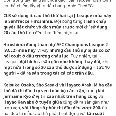
có thể chiếm lấy vị trí đầu bảng. Ảnh: TheAFC
CLB sử dụng ít cầu thủ thứ hai tại J-League mùa này
là Sanfrecce Hiroshima.
Đội bóng từng
tranh chấp
quyết liệt chức vô địch mùa trước
mới chỉ
sử dụng
20 cầu thủ
tính đến thời điểm hiện tại.
Hiroshima đang tham dự AFC Champions League 2
(ACL2) mùa này
, vì vậy
những cầu thủ dự bị đã có cơ
hội cọ xát ở đấu trường châu lục.
Tuy nhiên, tại J-
League,
đội hình ra sân gần như không thay đổi
, khi
một nửa trong số 20 cầu thủ được sử dụng – tức 10
người – đã ra sân trong tất cả các trận đấu.
Keisuke Osako, Sho Sasaki và Hayato Araki là ba cầu
thủ đã thi đấu trọn vẹn toàn bộ các trận
, trong khi
Jermaine Ryo ở vị trí cao nhất trên hàng công
và
Hayao Kawabe ở tuyến giữa
cũng đã ra sân gần như
trọn vẹn,
với tổng số phút thi đấu đều vượt 800.
Cả
hai đều là mẫu cầu thủ phải hoạt động với
tần suất