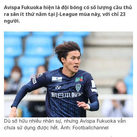
Avispa Fukuoka hiện là đội bóng có số lượng cầu thủ
ra sân ít thứ năm tại J-League mùa này, với chỉ 23
người.
Dù sở hữu nhiều nhân sự, nhưng Avispa Fukuoka vẫn
chưa sử dụng được hết. Ảnh: Footballchannel