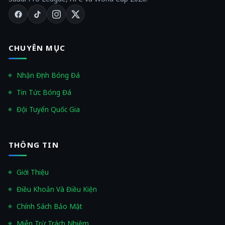
CHUYÊN MỤC
Nhận Định Bóng Đá
Tin Tức Bóng Đá
Đội Tuyển Quốc Gia
THÔNG TIN
Giới Thiệu
Điều Khoản Và Điều Kiện
Chính Sách Bảo Mật
Miễn Trừ Trách Nhiệm