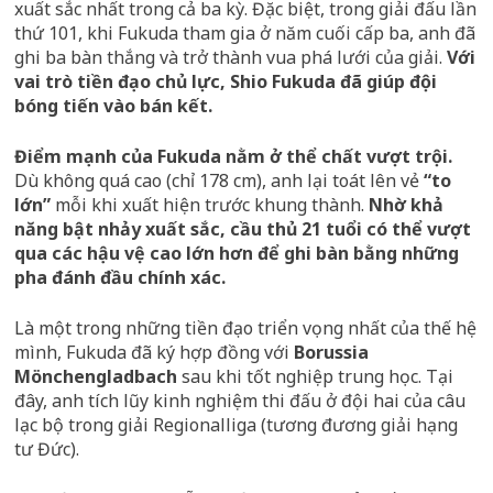
xuất sắc nhất trong cả ba kỳ. Đặc biệt, trong giải đấu lần
thứ 101, khi Fukuda tham gia ở năm cuối cấp ba, anh đã
ghi ba bàn thắng và trở thành vua phá lưới của giải.
Với
vai trò tiền đạo chủ lực, Shio Fukuda
đã giúp đội
bóng tiến vào bán kết.
Điểm mạnh của Fukuda nằm ở thể chất vượt trội.
Dù không quá cao (chỉ 178 cm), anh lại toát lên vẻ
“to
lớn”
mỗi khi xuất hiện trước khung thành.
Nhờ khả
năng bật nhảy xuất sắc, cầu thủ 21 tuổi có thể vượt
qua các hậu vệ cao lớn hơn để ghi bàn bằng những
pha đánh đầu chính xác.
Là một trong những tiền đạo triển vọng nhất của thế hệ
mình, Fukuda đã ký hợp đồng với
Borussia
Mönchengladbach
sau khi tốt nghiệp trung học. Tại
đây, anh tích lũy kinh nghiệm thi đấu ở đội hai của câu
lạc bộ trong giải Regionalliga (tương đương giải hạng
tư Đức).