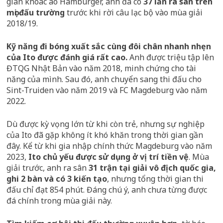
gian khoác áo Hamburger, anh đã có
37 lần ra sân trên
mọi đấu trường
trước khi rời câu lạc bộ vào mùa giải
2018/19.
Kỹ năng đi bóng xuất sắc cùng đôi chân nhanh nhẹn
của Ito được đánh giá rất cao.
Anh được triệu tập lên
ĐTQG Nhật Bản vào năm 2018, minh chứng cho tài
năng của mình. Sau đó, anh chuyển sang thi đấu cho
Sint-Truiden vào năm 2019 và FC Magdeburg vào năm
2022.
Dù được kỳ vọng lớn từ khi còn trẻ, nhưng sự nghiệp
của Ito đã gặp không ít khó khăn trong thời gian gần
đây. Kể từ khi gia nhập chính thức Magdeburg vào năm
2023,
Ito chủ yếu được sử dụng ở vị trí tiền vệ
. Mùa
giải trước, anh ra sân
31 trận tại giải vô địch quốc gia,
ghi 2 bàn và có 3 kiến tạo
, nhưng tổng thời gian thi
đấu chỉ đạt 854 phút. Đáng chú ý, anh chưa từng được
đá chính trong mùa giải này.