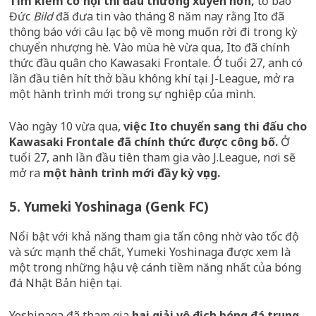
Tìm kiếm cơ hội thi đấu thường xuyên hơn,
tờ báo
Đức
Bild
đã đưa tin vào tháng 8 năm nay rằng Ito đã
thông báo với câu lạc bộ về mong muốn rời đi trong kỳ
chuyển nhượng hè. Vào mùa hè vừa qua, Ito đã chính
thức đầu quân cho Kawasaki Frontale. Ở tuổi 27, anh có
lần đầu tiên hít thở bầu không khí tại J-League, mở ra
một hành trình mới trong sự nghiệp của mình.
Vào ngày 10 vừa qua,
việc Ito chuyển sang thi đấu cho
Kawasaki Frontale đã chính thức được công bố.
Ở
tuổi 27, anh lần đầu tiên tham gia vào J.League, nơi sẽ
mở ra
một hành trình mới đầy kỳ vọng.
5. Yumeki Yoshinaga (Genk FC)
Nổi bật với khả năng tham gia tấn công nhờ vào tốc độ
và sức mạnh thể chất, Yumeki Yoshinaga được xem là
một trong những hậu vệ cánh tiềm năng nhất của bóng
đá Nhật Bản hiện tại.
Yoshinaga đã tham gia
hai giải vô địch bóng đá trung