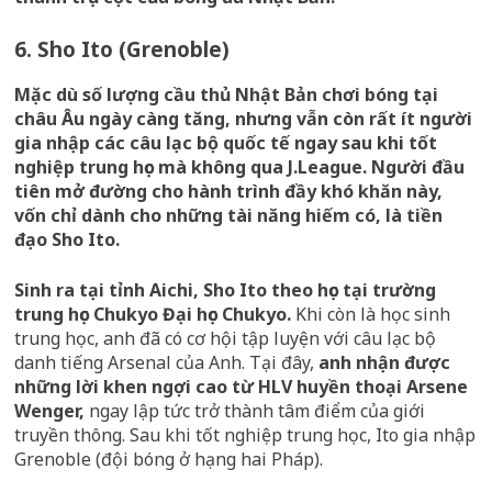
6. Sho Ito (Grenoble)
Mặc dù số lượng cầu thủ Nhật Bản chơi bóng tại
châu Âu ngày càng tăng, nhưng vẫn còn rất ít người
gia nhập các câu lạc bộ quốc tế ngay sau khi tốt
nghiệp trung học mà không qua J.League. Người đầu
tiên mở đường cho hành trình đầy khó khăn này,
vốn chỉ dành cho những tài năng hiếm có, là tiền
đạo
Sho Ito
.
Sinh ra tại tỉnh Aichi, Sho Ito theo học tại trường
trung học Chukyo Đại học Chukyo.
Khi còn là học sinh
trung học, anh đã có cơ hội tập luyện với câu lạc bộ
danh tiếng Arsenal của Anh. Tại đây,
anh nhận được
những lời khen ngợi cao từ HLV huyền thoại Arsene
Wenger,
ngay lập tức trở thành tâm điểm của giới
truyền thông. Sau khi tốt nghiệp trung học, Ito gia nhập
Grenoble (đội bóng ở hạng hai Pháp).