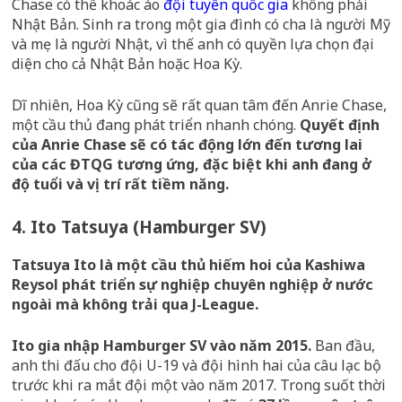
Chase có thể khoác áo
đội tuyển quốc gia
không phải
Nhật Bản. Sinh ra trong một gia đình có cha là người Mỹ
và mẹ là người Nhật, vì thế anh có quyền lựa chọn đại
diện cho cả Nhật Bản hoặc Hoa Kỳ.
Dĩ nhiên, Hoa Kỳ cũng sẽ rất quan tâm đến Anrie Chase,
một cầu thủ đang phát triển nhanh chóng.
Quyết định
của Anrie Chase
sẽ có tác động lớn đến tương lai
của các ĐTQG tương ứng, đặc biệt khi anh đang ở
độ tuổi và vị trí rất tiềm năng.
4. Ito Tatsuya (Hamburger SV)
Tatsuya Ito là một cầu thủ hiếm hoi của Kashiwa
Reysol phát triển sự nghiệp chuyên nghiệp ở nước
ngoài mà không trải qua J-League.
Ito gia nhập Hamburger SV vào năm 2015.
Ban đầu,
anh thi đấu cho đội U-19 và đội hình hai của câu lạc bộ
trước khi ra mắt đội một vào năm 2017. Trong suốt thời