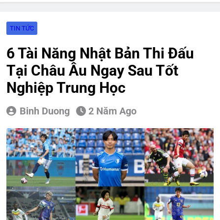
10 Cầu Thủ Đắt Giá Nhất Lịch Sử
Thai League
13 Giờ Ago
TIN TỨC
10 Cầu Thủ Đắt Giá nhất K
League 1 năm 2026
6 Tài Năng Nhật Bản Thi Đấu
14 Giờ Ago
Tại Châu Âu Ngay Sau Tốt
Nhận Định, Dự Đoán: Pohang
Steelers đối đầu Ulsan HD, 17h30
Nghiệp Trung Học
ngày 08/08/2026
22 Giờ Ago
Nhận Định, Dự Đoán: Jeonbuk
Binh Duong
2 Năm Ago
Hyundai Motors đối đầu Jeju SK,
17h30 ngày 08/08/2026
1 Ngày Ago