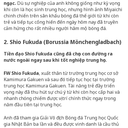
ngạc.
Dù sự nghiệp của anh không giống như kỳ vọng
khi còn là học sinh trung học, nhưng hình ảnh Miyaichi
chinh chiến trên sân khấu bóng đá thế giới từ khi còn
trẻ và tiếp tục cống hiến đến ngày hôm nay đã truyền
cảm hứng cho rất nhiều người hâm mộ bóng đá.
2. Shio Fukuda (Borussia Mönchengladbach)
Tiền đạo Shio Fukuda cũng đã chọn con đường ra
nước ngoài ngay sau khi tốt nghiệp trung học.
FW Shio Fukuda
, xuất thân từ trường trung học cơ sở
Kamimura Gakuen và sau đó tiếp tục học tại trường
trung học Kamimura Gakuen. Tài năng trẻ đầy triển
vọng này đã thu hút sự chú ý từ khi còn học cấp hai và
nhanh chóng chiếm được vị trí chính thức ngay trong
năm đầu tiên tại trung học.
Anh đã tham gia Giải Vô địch Bóng đá Trung học Quốc
gia Nhật Bản ba lần và đều được vinh danh là cầu thủ