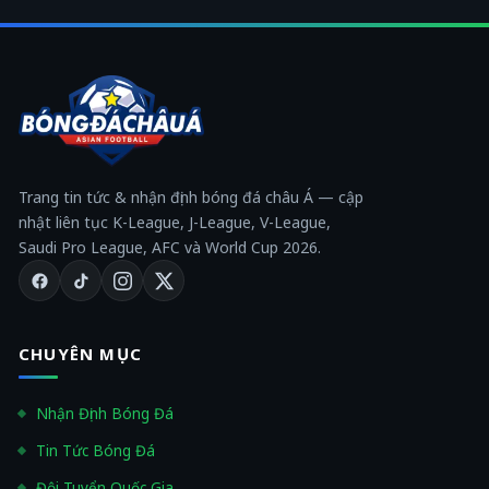
Trang tin tức & nhận định bóng đá châu Á — cập
nhật liên tục K-League, J-League, V-League,
Saudi Pro League, AFC và World Cup 2026.
CHUYÊN MỤC
Nhận Định Bóng Đá
Tin Tức Bóng Đá
Đội Tuyển Quốc Gia