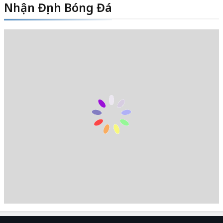
Nhận Định Bóng Đá