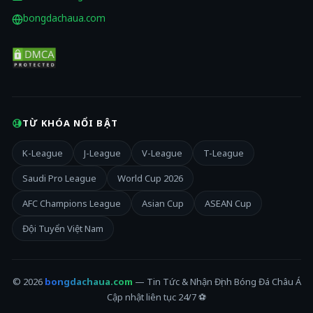
bongdachaua.com
TỪ KHÓA NỔI BẬT
K-League
J-League
V-League
T-League
Saudi Pro League
World Cup 2026
AFC Champions League
Asian Cup
ASEAN Cup
Đội Tuyển Việt Nam
© 2026
bongdachaua.com
— Tin Tức & Nhận Định Bóng Đá Châu Á
Cập nhật liên tục 24/7 ⚽