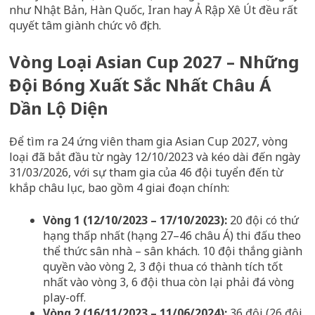
như Nhật Bản, Hàn Quốc, Iran hay Ả Rập Xê Út đều rất
quyết tâm giành chức vô địch.
Vòng Loại Asian Cup 2027 – Những
Đội Bóng Xuất Sắc Nhất Châu Á
Dần Lộ Diện
Để tìm ra 24 ứng viên tham gia Asian Cup 2027, vòng
loại đã bắt đầu từ ngày 12/10/2023 và kéo dài đến ngày
31/03/2026, với sự tham gia của 46 đội tuyển đến từ
khắp châu lục, bao gồm 4 giai đoạn chính:
Vòng 1 (12/10/2023 – 17/10/2023):
20 đội có thứ
hạng thấp nhất (hạng 27–46 châu Á) thi đấu theo
thể thức sân nhà – sân khách. 10 đội thắng giành
quyền vào vòng 2, 3 đội thua có thành tích tốt
nhất vào vòng 3, 6 đội thua còn lại phải đá vòng
play-off.
Vòng 2 (16/11/2023 – 11/06/2024):
36 đội (26 đội