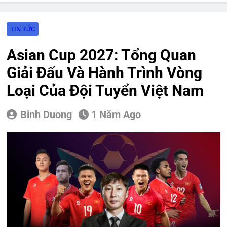
Nhận Định, Dự Đoán: Adelaide
United đối đầu Công An Hà Nội,
16h30 ngày 11/08/2026
15 Phút Ago
TIN TỨC
Nhận Định, Dự Đoán: Gangwon FC
đối đầu Gamba Osaka, 17h30 ngày
Asian Cup 2027: Tổng Quan
11/08/2026
14 Giờ Ago
Giải Đấu Và Hành Trình Vòng
5 Ứng Cử Viên Cho Danh Hiệu Vô
Địch J1 League 2026/27
Loại Của Đội Tuyển Việt Nam
17 Giờ Ago
10 Trận Đấu Đáng Chú Ý Của Lượt
Binh Duong
1 Năm Ago
Đi Saudi Pro League 2026/27
24 Giờ Ago