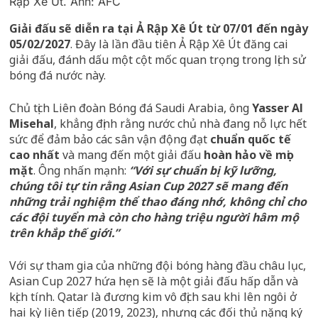
Rập Xê Út. Ảnh: AFC
Giải đấu sẽ diễn ra tại Ả Rập Xê Út từ 07/01 đến ngày
05/02/2027
. Đây là lần đầu tiên Ả Rập Xê Út đăng cai
giải đấu, đánh dấu một cột mốc quan trọng trong lịch sử
bóng đá nước này.
Chủ tịch Liên đoàn Bóng đá Saudi Arabia, ông
Yasser Al
Misehal
, khẳng định rằng nước chủ nhà đang nỗ lực hết
sức để đảm bảo các sân vận động đạt
chuẩn quốc tế
cao nhất
và mang đến một giải đấu
hoàn hảo về mọi
mặt
. Ông nhấn mạnh:
“Với sự chuẩn bị kỹ lưỡng,
chúng tôi tự tin rằng Asian Cup 2027 sẽ mang đến
những trải nghiệm thể thao đáng nhớ, không chỉ cho
các đội tuyển mà còn cho hàng triệu người hâm mộ
trên khắp thế giới.”
Với sự tham gia của những đội bóng hàng đầu châu lục,
Asian Cup 2027 hứa hẹn sẽ là một giải đấu hấp dẫn và
kịch tính. Qatar là đương kim vô địch sau khi lên ngôi ở
hai kỳ liên tiếp (2019, 2023), nhưng các đối thủ nặng ký