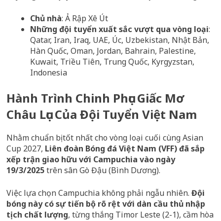
Chủ nhà
: Ả Rập Xê Út
Những đội tuyển xuất sắc vượt qua vòng loại
:
Qatar, Iran, Iraq, UAE, Úc, Uzbekistan, Nhật Bản,
Hàn Quốc, Oman, Jordan, Bahrain, Palestine,
Kuwait, Triều Tiên, Trung Quốc, Kyrgyzstan,
Indonesia
Hành Trình Chinh Phục Giấc Mơ
Châu Lục Của Đội Tuyển Việt Nam
Nhằm chuẩn bị tốt nhất cho vòng loại cuối cùng Asian
Cup 2027,
Liên đoàn Bóng đá Việt Nam (VFF) đã sắp
xếp trận giao hữu với Campuchia vào ngày
19/3/2025
trên sân Gò Đậu (Bình Dương).
Việc lựa chọn Campuchia không phải ngẫu nhiên.
Đội
bóng này có sự tiến bộ rõ rệt với dàn cầu thủ nhập
tịch chất lượng
, từng thắng Timor Leste (2-1), cầm hòa