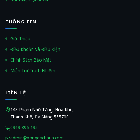
THÔNG TIN
Giới Thiệu
Điều Khoản Và Điều Kiện
Chính Sách Bảo Mật
Miễn Trừ Trách Nhiệm
LIÊN HỆ
148 Phạm Nhữ Tăng, Hòa Khê,
Thanh Khê, Đà Nẵng 555700
0363 896 135
admin@bongdachaua.com