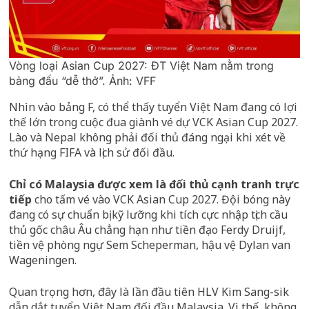
Vòng loại Asian Cup 2027: ĐT Việt Nam nằm trong
bảng đấu “dễ thở”. Ảnh: VFF
Nhìn vào bảng F, có thể thấy tuyển Việt Nam đang có lợi
thế lớn trong cuộc đua giành vé dự VCK Asian Cup 2027.
Lào và Nepal không phải đối thủ đáng ngại khi xét về
thứ hạng FIFA và lịch sử đối đầu.
Chỉ có Malaysia được xem là đối thủ cạnh tranh trực
tiếp
cho tấm vé vào VCK Asian Cup 2027. Đội bóng này
đang có sự chuẩn bị kỹ lưỡng khi tích cực nhập tịch cầu
thủ gốc châu Âu chẳng hạn như tiền đạo Ferdy Druijf,
tiền vệ phòng ngự Sem Scheperman, hậu vệ Dylan van
Wageningen.
Quan trọng hơn, đây là lần đầu tiên HLV Kim Sang-sik
dẫn dắt tuyển Việt Nam đối đầu Malaysia. Vì thế, không