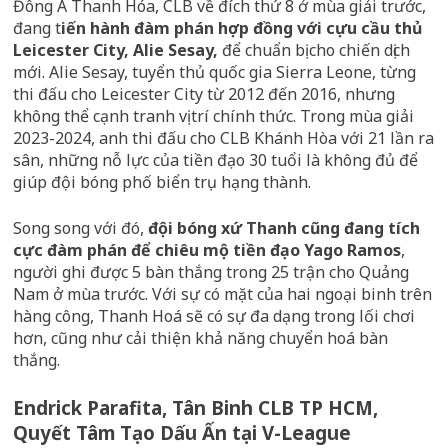
Đông Á Thanh Hóa, CLB về đích thứ 8 ở mùa giải trước,
đang t
iến hành đàm phán hợp đồng với cựu cầu thủ
Leicester City, Alie Sesay,
để chuẩn bị cho chiến dịch
mới. Alie Sesay, tuyển thủ quốc gia Sierra Leone, từng
thi đấu cho Leicester City từ 2012 đến 2016, nhưng
không thể cạnh tranh vị trí chính thức. Trong mùa giải
2023-2024, anh thi đấu cho CLB Khánh Hòa với 21 lần ra
sân, những nỗ lực của tiền đạo 30 tuổi là không đủ để
giúp đội bóng phố biển trụ hạng thành.
Song song với đó,
đội bóng xứ Thanh cũng đang tích
cực đàm phán để chiêu mộ tiền đạo Yago Ramos
,
người ghi được 5 bàn thắng trong 25 trận cho Quảng
Nam ở mùa trước. Với sự có mặt của hai ngoại binh trên
hàng công, Thanh Hoá sẽ có sự đa dạng trong lối chơi
hơn, cũng như cải thiện khả năng chuyển hoá bàn
thắng.
Endrick Parafita, Tân Binh CLB TP HCM,
Quyết Tâm Tạo Dấu Ấn tại V-League