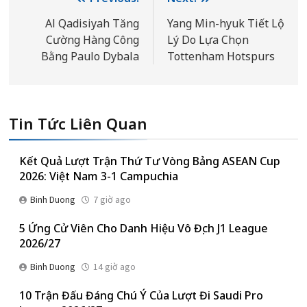
Điều
hướng
Al Qadisiyah Tăng
Yang Min-hyuk Tiết Lộ
Cường Hàng Công
Lý Do Lựa Chọn
bài
Bằng Paulo Dybala
Tottenham Hotspurs
viết
Tin Tức Liên Quan
Kết Quả Lượt Trận Thứ Tư Vòng Bảng ASEAN Cup
2026: Việt Nam 3-1 Campuchia
Binh Duong
7 giờ ago
5 Ứng Cử Viên Cho Danh Hiệu Vô Địch J1 League
2026/27
Binh Duong
14 giờ ago
10 Trận Đấu Đáng Chú Ý Của Lượt Đi Saudi Pro