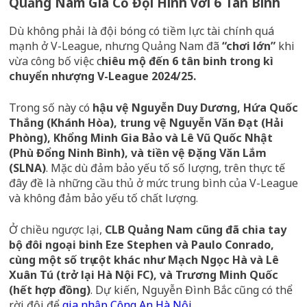
Quảng Nam Gia Cố Đội Hình với 6 Tân Binh
Dù không phải là đội bóng có tiềm lực tài chính quá
mạnh ở V-League, nhưng Quảng Nam đã
“chơi lớn”
khi
vừa công bố việc c
hiêu mộ đến 6 tân binh trong kì
chuyển nhượng V-League 2024/25.
Trong số này có
hậu vệ Nguyễn Duy Dương, Hứa Quốc
Thắng (Khánh Hòa), trung vệ Nguyễn Văn Đạt (Hải
Phòng), Khổng Minh Gia Bảo và Lê Vũ Quốc Nhật
(Phù Đổng Ninh Bình), và tiền vệ Đặng Văn Lắm
(SLNA)
. Mặc dù đảm bảo yếu tố số lượng, trên thực tế
đây đề là những cầu thủ ở mức trung bình của V-League
và không đảm bảo yếu tố chất lượng.
Ở chiều ngược lại,
CLB Quảng Nam cũng đã chia tay
bộ đôi ngoại binh Eze Stephen và Paulo Conrado,
cùng một số trụ cột khác như Mạch Ngọc Hà và Lê
Xuân Tú (trở lại Hà Nội FC), và Trương Minh Quốc
(hết hợp đồng)
. Dự kiến, Nguyễn Đình Bắc cũng có thể
rời đội để
gia nhập Công An Hà Nội
.