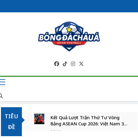
Skip
to
content
Trang Tin Tức
Bóng Đá Châu Á 
Cập Nhật Liên Tụ
TIÊU
Kết Quả Lượt Trận Thứ Tư Vòng
Bảng ASEAN Cup 2026: Việt Nam 3-
ĐỀ
1 Campuchia
7 Giờ Ago