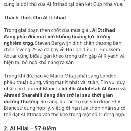
cũng là đối thủ của Al Ittihad tại bán kết Cúp Nhà Vua.
Thách Thức Cho Al
Ittihad
Trong giai đoạn then chốt của mùa giải,
Al Ittihad
đang phải đối mặt với khủng hoảng lực lượng
nghiêm trọng
. Steven Bergwijn dính chấn thương bàn
chân ở vòng 25 và đã bay về Hà Lan điều trị. Houssem
Aouar cũng bị đau gân kheo trong trận gặp Al Riyadh và
hiện tại bỏ ngõ khả năng ra sân.
Trong khi đó, hậu vệ Mario Mitaj phải sang London
phẫu thuật bụng, vắng mặt ít nhất vài tuần. Tin vui duy
nhất cho Laurent Blanc là
bộ đôi Abdulelah Al Amri và
Ahmed Sharahili đang dần trở lại sau thời gian
dưỡng thương
. Rõ ràng, dù các trụ cột vẫn được HLV
Blanc sử dụng hợp lý, việc giới hạn lựa chọn nhân sự có
thể đặt Al Ittihad vào thế khó trong một số trường hợp.
2. Al Hilal – 57 Điểm