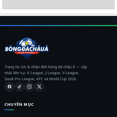
Trang tin tức & nhận định bóng đá châu Á — cập
nhật liên tục K-League, J-League, V-League,
Saudi Pro League, AFC và World Cup 2026.
CHUYÊN MỤC