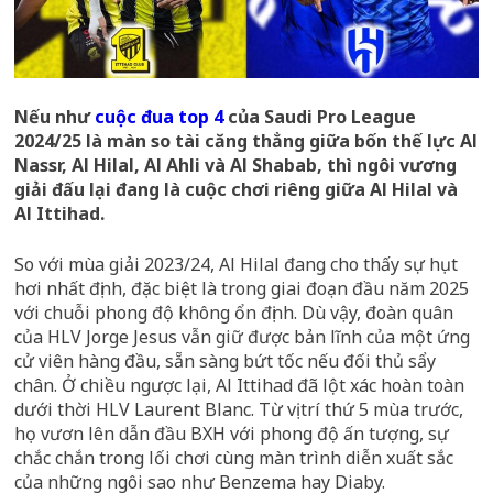
Nếu như
cuộc đua top 4
của Saudi Pro League
2024/25 là màn so tài căng thẳng giữa bốn thế lực Al
Nassr, Al Hilal, Al Ahli và Al Shabab, thì ngôi vương
giải đấu lại đang là cuộc chơi riêng giữa Al Hilal và
Al Ittihad.
So với mùa giải 2023/24, Al Hilal đang cho thấy sự hụt
hơi nhất định, đặc biệt là trong giai đoạn đầu năm 2025
với chuỗi phong độ không ổn định. Dù vậy, đoàn quân
của HLV Jorge Jesus vẫn giữ được bản lĩnh của một ứng
cử viên hàng đầu, sẵn sàng bứt tốc nếu đối thủ sẩy
chân. Ở chiều ngược lại, Al Ittihad đã lột xác hoàn toàn
dưới thời HLV Laurent Blanc. Từ vị trí thứ 5 mùa trước,
họ vươn lên dẫn đầu BXH với phong độ ấn tượng, sự
chắc chắn trong lối chơi cùng màn trình diễn xuất sắc
của những ngôi sao như Benzema hay Diaby.