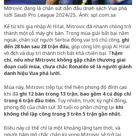
Mitrovic đang là chân sút dẫn đầu dnah sách Vua phá
lưới Saudi Pro League 2024/25. Ảnh: spl.com.sa
Kể từ khi gia nhập Al Hilal, Mitrovic đã nhanh chóng trở
thành một cỗ máy ghi bàn. Trong mùa giải bất bại năm
ngoái, chân sút người Serbia đóng vai trò chủ công,
ghi
đến 28 bàn sau 28 trận đấu,
góp công lớn giúp Al Hilal
vô địch và duy trì thành tích bất khả chiến bại. T
hậm
chí, nếu như Mitrovic không gặp chấn thương giai
đoạn cuối mùa, chưa chắc Ronaldo sẽ là người giành
danh hiệu Vua phá lưới.
Mùa này, Mitrovic tiếp tục thể hiện phong độ đỉnh cao
khi đã
ghi 12 bàn trong 13 trận, bao gồm 4 cú đúp chỉ
trong 6 trận đầu tiên.
Tuy nhiên, trước kỳ nghỉ đông,
phong độ của chân sút 30 tuổi có phần chững lại
khi
không thể lập công trong 3 trên 5 trận gần nhất.
Điều này có thể chỉ là một khoảng lặng tạm thời, và
người hâm mộ chắc chắn kỳ vọng Mitrovic sẽ trở lại