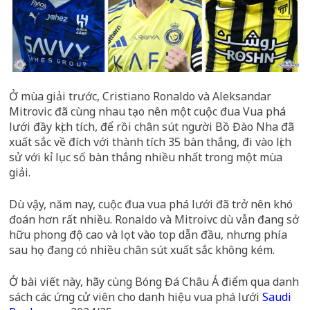
Ở mùa giải trước, Cristiano Ronaldo và Aleksandar
Mitrovic đã cùng nhau tạo nên một cuộc đua Vua phá
lưới đầy kịch tích, để rồi chân sút người Bồ Đào Nha đã
xuất sắc về đích với thành tích 35 bàn thắng, đi vào lịch
sử với kỉ lục số bàn thắng nhiều nhất trong một mùa
giải.
Dù vậy, năm nay, cuộc đua vua phá lưới đã trở nên khó
đoán hơn rất nhiều. Ronaldo và Mitroivc dù vẫn đang sở
hữu phong độ cao và lọt vào top dẫn đầu, nhưng phía
sau họ đang có nhiều chân sút xuất sắc không kém.
Ở bài viết này, hãy cùng Bóng Đá Châu Á điểm qua danh
sách các ứng cử viên cho danh hiệu vua phá lưới
Saudi