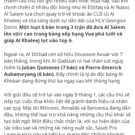
thành cầu thủ nội ghi nhiều bàn nhất mùa này. Sau khi
chinh chiến ở nhiều đội bóng như Al Ettifaq và Al Nassr,
Al Salem lựa chọn quay trở về khoác áo CLB cũ Al
Khaleej và tỏa sáng dưới sự dẫn dắt của HLV Georgios
Donis.
Một loạt 6 bàn trong 3 trận đã đưa Al Salem
lên vị trí cao trong bảng xếp hạng Vua phá lưới và
giúp Al Khaleej lọt vào top 6.
Ngoài ra, Al Ittihad còn sở hữu Houssem Aouar với 7
bàn thắng, trong khi Al Qadsiah có hai chân sút nguy
hiểm là
Julian Quinones (7 bàn) và Pierre-Emerick
Aubameyang (6 bàn).
Đây chính là lý do đội bóng Al
Khobar đang đứng thứ ba ngay sau khi thăng hạng.
Với giải đấu sẽ trở lại vào ngày 9 tháng 1, các cầu thủ sẽ
tiếp tục cuộc đua khốc liệt để giành danh hiệu cá nhân
cao quý. Mặc dù Mitrovic, Ronaldo và Benzema đang dẫn
đầu, không thể loại trừ khả năng những cầu thủ khác sẽ
tạo bất ngờ. Một điều chắc chắn là, với sự hiện diện của
các siêu sao và những tài năng xuất sắc, Saudi Pro
League mùa này sẽ tiếp tục mang đến những khoảnh