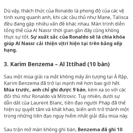
Dù vậy, thách thức của Ronaldo là phong độ của các vệ
tinh xung quanh anh, khi các cầu thủ như Mane, Talisca
đều đang gặp nhiều vấn đề khác nhau. Màn trình diễn
tổng thể của Al Nassr thời gian gần đây cũng không
thực sự tốt.
Sự xuất sắc của Ronaldo sẽ là chìa khóa
giúp Al Nassr cải thiện vị trí hiện tại trên bảng xếp
hạng.
3. Karim Benzema – Al Ittihad (10 bàn)
Sau một mùa giải ra mắt không mấy ấn tượng tại Ả Rập,
Karim Benzema đã trở lại mạnh mẽ hơn bao giờ hết.
Mùa trước, anh chỉ ghi được 9 bàn
, kém xa so với các
đối thủ như Ronaldo và Mitrovic. Tuy nhiên, dưới sự
dẫn dắt của Laurent Blanc, tiền đạo người Pháp đã thể
hiện sự quyết tâm và khát khao, biến anh trở thành một
trong những tiền đạo nguy hiểm nhất giải đấu mùa này.
Sau trận mở màn không ghi bàn,
Benzema đã ghi 10