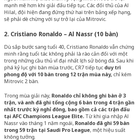
mạnh mẽ hơn khi giải đấu tiếp tục. Các đối thủ của Al
Hilal, đội hiện đang đứng thứ hai trên bảng xếp hạng,
sẽ phải dè chừng với sự trở lại của Mitrovic.
2. Cristiano Ronaldo – Al Nassr (10 bàn)
Dù sắp bước sang tuổi 40, Cristiano Ronaldo vẫn chứng
minh rằng tuổi tác không phải là rào cản đối với một
trong những cầu thủ vĩ đại nhất lịch sử bóng đá. Sau khi
phá kỷ lục ghi bàn mùa trước, CR7 tiếp tục
duy trì
phong độ với 10 bàn trong 12 trận mùa này,
chỉ kém
Mitrovic 2 bàn.
Trong mùa giải này,
Ronaldo chỉ không ghi bàn ở 3
trận, và anh đã ghi tổng cộng 6 bàn trong 4 trận gần
nhất trước kỳ nghỉ đông, bao gồm cả các trận đấu
tại AFC Champions League Elite.
Từ khi gia nhập Al
Nassr vào tháng 1 năm ngoái,
Ronaldo đã ghi 59 bàn
trong 59 trận tại Saudi Pro League
, một hiệu suất
không tưởng.