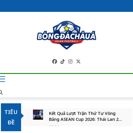
Skip
to
content
Trang Tin Tức
Bóng Đá Châu Á 
Cập Nhật Liên Tụ
TIÊU
Kết Quả Lượt Trận Thứ Tư Vòng
Bảng ASEAN Cup 2026: Thái Lan 2-0
ĐỀ
Myanmar
9 Giờ Ago