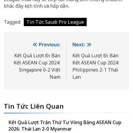
khắc đầy kịch tính và hấp dẫn.
Tagged:
Tin Tức Saudi Pro League
Điều
Previous:
Next:
hướng
Kết Quả Lượt Đi Bán
Kết Quả Lượt Đi Bán
Kết ASEAN Cup 2024:
Kết ASEAN Cup 2024:
bài
Singapore 0-2 Việt
Philippines 2-1 Thái
viết
Nam
Lan
Tin Tức Liên Quan
Kết Quả Lượt Trận Thứ Tư Vòng Bảng ASEAN Cup
2026: Thái Lan 2-0 Myanmar