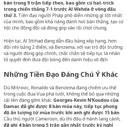
bàn trong 9 trận tiếp theo, bao gồm cú hat-trick
trong chiến thắng 7-1 trước Al Wehda ở vòng đấu
thứ 3.
Tiền đạo người Pháp phô diễn những gì tốt nhất
của mình, bao gồm khả năng đánh hơi bàn thắng, tạo cơ
hội cho đồng đội và đóng góp vào lối chơi chung.
Hiện tại, Al Ittihad đang dẫn đầu bảng xếp hạng, hơn
đội nhì bảng 2 điểm, và Benzema, với vai trò đội trưởng
và người đóng góp chính, chắc chắn sẽ tiếp tục là nhân
tố quyết định đưa đội bóng đến danh hiệu vô địch.
Những Tiền Đạo Đáng Chú Ý Khác
Dù Mitrovic, Ronaldo và Benzema đang chiếm ưu thế
trong cuộc đua Vua phá lưới, không thể bỏ qua những
cái tên đáng gờm khác.
Georges-Kevin N’Koudou của
Damac đã ghi được 8 bàn mùa này, tiếp tục phong
độ ấn tượng từ mùa trước khi anh ghi được 15 bàn
.
Cầu thủ người Cameroon, dù thi đấu ở hành lang cánh,
đã ghi 4 bàn trong 5 trận gần nhất trước kỳ nghỉ