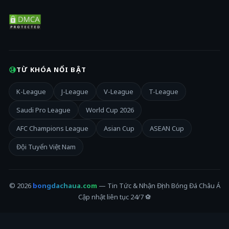
TỪ KHÓA NỔI BẬT
K-League
J-League
V-League
T-League
Saudi Pro League
World Cup 2026
AFC Champions League
Asian Cup
ASEAN Cup
Đội Tuyển Việt Nam
© 2026
bongdachaua.com
— Tin Tức & Nhận Định Bóng Đá Châu Á
Cập nhật liên tục 24/7 ⚽