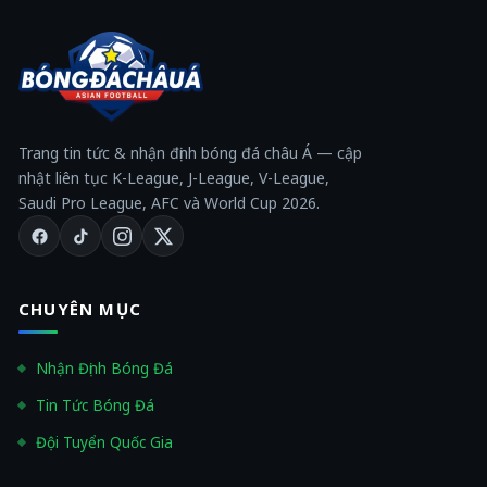
Trang tin tức & nhận định bóng đá châu Á — cập
nhật liên tục K-League, J-League, V-League,
Saudi Pro League, AFC và World Cup 2026.
CHUYÊN MỤC
Nhận Định Bóng Đá
Tin Tức Bóng Đá
Đội Tuyển Quốc Gia