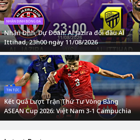
NHẬN ĐỊNH BÓNG ĐÁ
Nhận Định, Dự Đoán: Al Jazira đối đầu Al
Ittihad, 23h00 ngày 11/08/2026
TIN TỨC
Kết Quả Lượt Trận Thứ Tư Vòng Bảng
ASEAN Cup 2026: Việt Nam 3-1 Campuchia