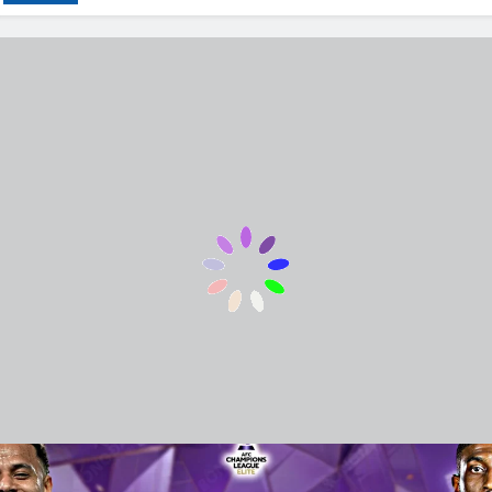
5 Ngôi Sao Nhật Bản Trở Lại J1
League Sau Khi Thi Đấu Tại Châu
Âu
16 Giờ Ago
10 Cầu Thủ Đắt Giá Nhất Lịch Sử
V-League
17 Giờ Ago
5 Cầu Thủ Nhật Bản Gây Chú Ý
Trên Thị Trường Chuyển Nhượng
Hè 2026
18 Giờ Ago
6 HLV Tiêu Biểu Dẫn Dắt ĐTQG
Từ Các Cấp Độ Trẻ
22 Giờ Ago
TIN TỨC
6 HLV Tiêu Biểu Dẫn Dắt ĐTQG Từ Các Cấp
Độ Trẻ