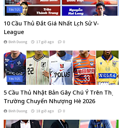
TIN TỨC
10 Cầu Thủ Đắt Giá Nhất Lịch Sử V-
League
Binh Duong
17 giờ ago
0
TIN TỨC
5 Cầu Thủ Nhật Bản Gây Chú Ý Trên Thị
Trường Chuyển Nhượng Hè 2026
Binh Duong
18 giờ ago
0