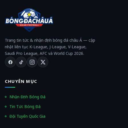
Trang tin tức & nhận định bóng đá châu Á — cập
nhật liên tục K-League, J-League, V-League,
Saudi Pro League, AFC và World Cup 2026.
CHUYÊN MỤC
Nhận Định Bóng Đá
Tin Tức Bóng Đá
Đội Tuyển Quốc Gia