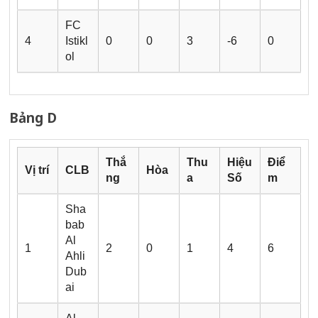
FC
4
Istikl
0
0
3
-6
0
ol
Bảng D
Thắ
Thu
Hiệu
Điể
Vị trí
CLB
Hòa
ng
a
Số
m
Sha
bab
Al
1
2
0
1
4
6
Ahli
Dub
ai