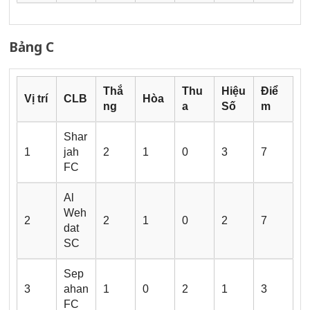
Bảng C
Thắ
Thu
Hiệu
Điể
Vị trí
CLB
Hòa
ng
a
Số
m
Shar
1
jah
2
1
0
3
7
FC
Al
Weh
2
2
1
0
2
7
dat
SC
Sep
3
ahan
1
0
2
1
3
FC