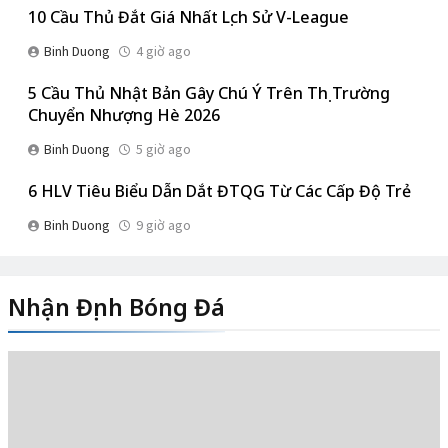
10 Cầu Thủ Đắt Giá Nhất Lịch Sử V-League
Binh Duong
4 giờ ago
5 Cầu Thủ Nhật Bản Gây Chú Ý Trên Thị Trường
Chuyển Nhượng Hè 2026
Binh Duong
5 giờ ago
6 HLV Tiêu Biểu Dẫn Dắt ĐTQG Từ Các Cấp Độ Trẻ
Binh Duong
9 giờ ago
Nhận Định Bóng Đá