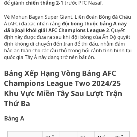
để giành
chiến thắng 2-1
trước PFC Nasaf.
Về Mohun Bagan Super Giant, Liên đoàn Bóng đá Châu
Á (AFC) đã xác nhận rằng
đội bóng thuộc bảng A này
đã bị loại khỏi giải AFC Champions League 2
. Quyết
định này được đưa ra sau khi đội bóng của Ấn Độ quyết
định không di chuyển đến Iran để thi đấu, nhằm đảm
bảo an toàn cho các cầu thủ trong bối cảnh tình hình tại
quốc gia Tây Á này đang trở nên bất ổn.
Bảng Xếp Hạng Vòng Bảng AFC
Champions League Two 2024/25
Khu Vực Miền Tây Sau Lượt Trận
Thứ Ba
Bảng A