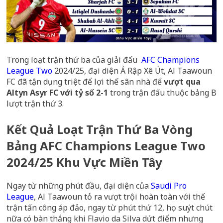
Trong loạt trận thứ ba của giải đấu
AFC Champions
League Two
2024/25, đại diện Ả Rập Xê Út, Al Taawoun
FC đã tận dụng triệt để lợi thế sân nhà để
vượt qua
Altyn Asyr FC với tỷ số 2-1
trong trận đấu thuộc bảng B
lượt trận thứ 3.
Kết Quả Loạt Trận Thứ Ba Vòng
Bảng AFC Champions League Two
2024/25 Khu Vực Miền Tây
Ngay từ những phút đầu, đại diện của
Saudi Pro
League
, Al Taawoun tỏ ra vượt trội hoàn toàn với thế
trận tấn công áp đảo, ngay từ phút thứ 12, họ suýt chút
nữa có bàn thắng khi Flavio da Silva dứt điểm nhưng