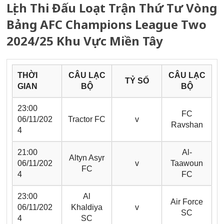
Lịch Thi Đấu Loạt Trận Thứ Tư Vòng
Bảng AFC Champions League Two
2024/25 Khu Vực Miền Tây
THỜI
CÂU LẠC
CÂU LẠC
TỶ SỐ
GIAN
BỘ
BỘ
23:00
FC
06/11/202
Tractor FC
v
Ravshan
4
21:00
Al-
Altyn Asyr
06/11/202
v
Taawoun
FC
4
FC
23:00
Al
Air Force
06/11/202
Khaldiya
v
SC
4
SC