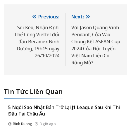
Điều
Previous:
Next:
hướng
Soi Kèo, Nhận Định:
Với Jason Quang Vinh
Thể Công Viettel đối
Pendant, Cửa Vào
bài
đầu Becamex Bình
Chung Kết ASEAN Cup
viết
Dương, 19h15 ngày
2024 Của Đội Tuyển
26/10/2024
Việt Nam Liệu Có
Rộng Mở?
Tin Tức Liên Quan
5 Ngôi Sao Nhật Bản Trở Lại J1 League Sau Khi Thi
Đấu Tại Châu Âu
Binh Duong
3 giờ ago