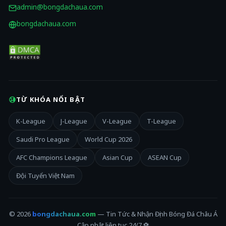
admin@bongdachaua.com
bongdachaua.com
TỪ KHÓA NỔI BẬT
K-League
J-League
V-League
T-League
Saudi Pro League
World Cup 2026
AFC Champions League
Asian Cup
ASEAN Cup
Đội Tuyển Việt Nam
© 2026
bongdachaua.com
— Tin Tức & Nhận Định Bóng Đá Châu Á
Cập nhật liên tục 24/7 ⚽