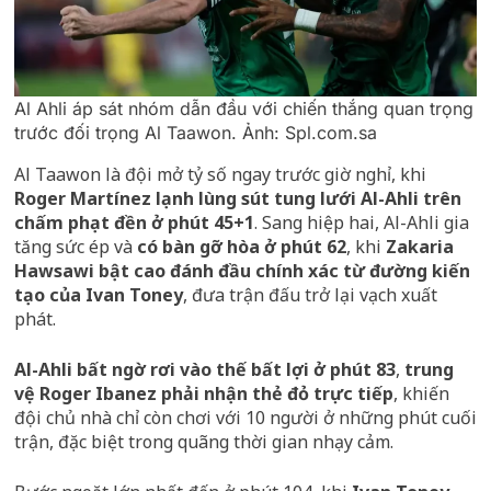
Al Ahli áp sát nhóm dẫn đầu với chiến thắng quan trọng
trước đối trọng Al Taawon. Ảnh: Spl.com.sa
Al Taawon là đội mở tỷ số ngay trước giờ nghỉ, khi
Roger Martínez lạnh lùng sút tung lưới Al-Ahli trên
chấm phạt đền ở phút 45+1
. Sang hiệp hai, Al-Ahli gia
tăng sức ép và
có bàn gỡ hòa ở phút 62
, khi
Zakaria
Hawsawi bật cao đánh đầu chính xác từ đường kiến
tạo của Ivan Toney
, đưa trận đấu trở lại vạch xuất
phát.
Al-Ahli bất ngờ rơi vào thế bất lợi ở phút 83
,
trung
vệ Roger Ibanez phải nhận thẻ đỏ trực tiếp
, khiến
đội chủ nhà chỉ còn chơi với 10 người ở những phút cuối
trận, đặc biệt trong quãng thời gian nhạy cảm.