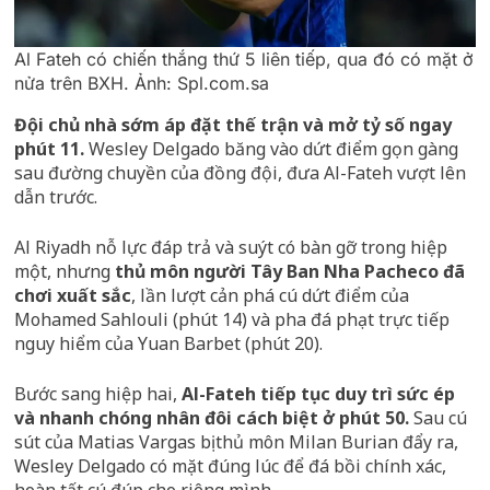
Al Fateh có chiến thắng thứ 5 liên tiếp, qua đó có mặt ở
nửa trên BXH. Ảnh: Spl.com.sa
Đội chủ nhà sớm áp đặt thế trận và mở tỷ số ngay
phút 11.
Wesley Delgado băng vào dứt điểm gọn gàng
sau đường chuyền của đồng đội, đưa Al-Fateh vượt lên
dẫn trước.
Al Riyadh nỗ lực đáp trả và suýt có bàn gỡ trong hiệp
một, nhưng
thủ môn người Tây Ban Nha Pacheco đã
chơi xuất sắc
, lần lượt cản phá cú dứt điểm của
Mohamed Sahlouli (phút 14) và pha đá phạt trực tiếp
nguy hiểm của Yuan Barbet (phút 20).
Bước sang hiệp hai,
Al-Fateh tiếp tục duy trì sức ép
và nhanh chóng nhân đôi cách biệt ở phút 50.
Sau cú
sút của Matias Vargas bị thủ môn Milan Burian đẩy ra,
Wesley Delgado có mặt đúng lúc để đá bồi chính xác,