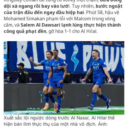
dội xà ngang rồi bay vào lướ
i. Tuy nhiên,
bước ngoặt
của trận đấu đến ngay đầu hiệp hai
. Phút 58, hậu vệ
Mohamed Simakan phạm lỗi với Malcom trong vòng
cấm, và
Salem Al Dawsari lạnh lùng thực hiện thành
công quả phạt đền
, gỡ hòa 1-1 cho Al Hilal.
Xuất sắc lội ngược dòng trước Al Nassr, Al Hilal thể
hiện bản lĩnh thực thụ của một nhà vô địch. Ảnh: