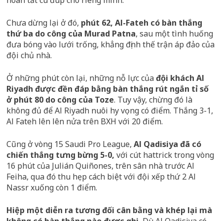
hoàn tất cú đúp cho riêng mình.
Chưa dừng lại ở đó,
phút 62, Al-Fateh có bàn thắng
thứ ba
do công của Murad Patna
, sau một tình huống
đưa bóng vào lưới trống, khẳng định thế trận áp đảo của
đội chủ nhà.
Ở những phút còn lại, những nỗ lực của
đội khách Al
Riyadh được đền đáp bằng bàn thắng rút ngắn tỉ số
ở phút 80 do công của Toze
. Tuy vậy, chừng đó là
không đủ để Al Riyadh nuôi hy vọng có điểm. Thắng 3-1,
Al Fateh lên lên nửa trên BXH với 20 điểm.
Cũng ở vòng 15 Saudi Pro League,
Al Qadisiya đã có
chiến thắng tưng bừng 5-0,
với cút hattrick trong vòng
16 phút của Julián Quiñones, trên sân nhà trước Al
Feiha, qua đó thu hẹp cách biệt với đội xếp thứ 2 Al
Nassr xuống còn 1 điểm.
Hiệp một diễn ra tương đối cân bằng và khép lại mà