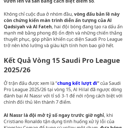
vươn lên và san bằng cách biệt điểm số
.
Không chỉ cuộc đua ở nhóm đầu,
vòng đấu bản lề này
còn chứng kiến màn trình diễn ấn tượng của Al
Qadsiyah và Al Fateh
, hai đội bóng đang tạo ra dấu ấn
mạnh mẽ bằng phong độ ổn định và những chiến thắng
thuyết phục, góp phần khiến cục diện Saudi Pro League
trở nên khó lường và giàu kịch tính hơn bao giờ hết.
Kết Quả Vòng 15 Saudi Pro League
2025/26
Ở trận đấu được xem là “
chung kết lượt đi
“
của Saudi
Pro League 2025/26 tại vòng 15, Al Hilal đã ngược dòng
đánh bại Al Nassr với tỉ số 3-1 để nới rộng cách biệt với
chính đối thủ lên thành 7 điểm.
Al Nassr là đội mở tỷ số ngay trước giờ nghỉ
, khi
Cristiano Ronaldo tận dụng tình huống xử lý lỗi của
Kingsley Coman để tung cú volley một chạm,
đưa bóng