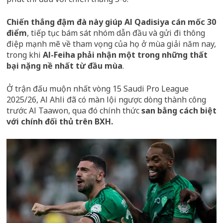
Chiến thắng đậm đà này giúp Al Qadisiya cán mốc 30
điểm
, tiếp tục bám sát nhóm dẫn đầu và gửi đi thông
điệp mạnh mẽ về tham vọng của họ ở mùa giải năm nay,
trong khi
Al-Feiha phải nhận một trong những thất
bại nặng nề nhất từ đầu mùa
.
Ở trận đấu muộn nhất vòng 15 Saudi Pro League
2025/26, Al Ahli đã có màn lội ngược dòng thành công
trước Al Taawon, qua đó chính thức
san bằng cách biệt
với chính đối thủ trên BXH.