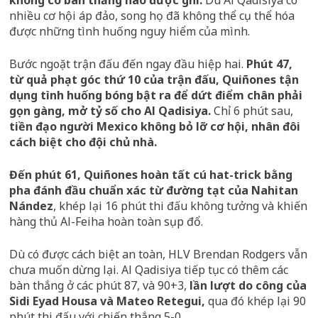
không có bàn thắng nào được ghi.
Dù Al Qadisiya có
nhiều cơ hội áp đảo, song họ đã không thể cụ thể hóa
được những tình huống nguy hiểm của mình.
Bước ngoặt trận đấu đến ngay đầu hiệp hai.
Phút 47,
từ quả phạt góc thứ 10 của trận đấu, Quiñones tận
dụng tình huống bóng bật ra để dứt điểm chân phải
gọn gàng, mở tỷ số cho Al Qadisiya.
Chỉ 6 phút sau,
tiền đạo người Mexico không bỏ lỡ cơ hội, nhân đôi
cách biệt cho đội chủ nhà.
Đến phút 61, Quiñones hoàn tất cú hat-trick bằng
pha đánh đầu chuẩn xác từ đường tạt của Nahitan
Nández
, khép lại 16 phút thi đấu không tưởng và khiến
hàng thủ Al-Feiha hoàn toàn sụp đổ.
Dù có được cách biệt an toàn, HLV Brendan Rodgers vẫn
chưa muốn dừng lại. Al Qadisiya tiếp tục có thêm các
bàn thắng ở các phút 87, và 90+3,
lần lượt do công của
Sidi Eyad Housa và Mateo Retegui,
qua đó khép lại 90
phút thi đấu với chiến thắng 5-0.