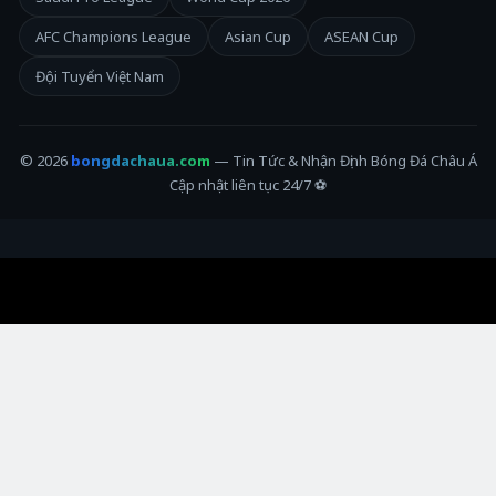
AFC Champions League
Asian Cup
ASEAN Cup
Đội Tuyển Việt Nam
© 2026
bongdachaua.com
— Tin Tức & Nhận Định Bóng Đá Châu Á
Cập nhật liên tục 24/7 ⚽