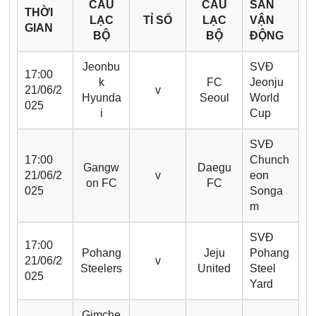
CÂU
CÂU
SÂN
THỜI
LẠC
TỈ SỐ
LẠC
VẬN
GIAN
BỘ
BỘ
ĐỘNG
Jeonbu
SVĐ
17:00
k
FC
Jeonju
21/06/2
v
Hyunda
Seoul
World
025
i
Cup
SVĐ
17:00
Chunch
Gangw
Daegu
21/06/2
v
eon
on FC
FC
025
Songa
m
SVĐ
17:00
Pohang
Jeju
Pohang
21/06/2
v
Steelers
United
Steel
025
Yard
Gimche