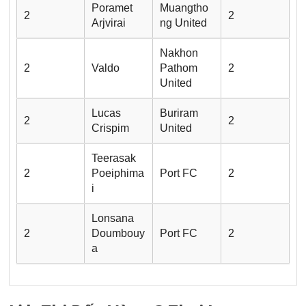
Poramet
Muangtho
2
2
Arjvirai
ng United
Nakhon
2
Valdo
Pathom
2
United
Lucas
Buriram
2
2
Crispim
United
Teerasak
2
Poeiphima
Port FC
2
i
Lonsana
2
Doumbouy
Port FC
2
a