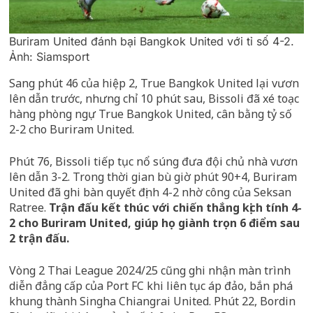
Buriram United đánh bại Bangkok United với tỉ số 4-2.
Ảnh: Siamsport
Sang phút 46 của hiệp 2, True Bangkok United lại vươn
lên dẫn trước, nhưng chỉ 10 phút sau, Bissoli đã xé toạc
hàng phòng ngự True Bangkok United, cân bằng tỷ số
2-2 cho Buriram United.
Phút 76, Bissoli tiếp tục nổ súng đưa đội chủ nhà vươn
lên dẫn 3-2. Trong thời gian bù giờ phút 90+4, Buriram
United đã ghi bàn quyết định 4-2 nhờ công của Seksan
Ratree.
Trận đấu kết thúc với chiến thắng kịch tính 4-
2 cho Buriram United, giúp họ giành trọn 6 điểm sau
2 trận đấu.
Vòng 2 Thai League 2024/25 cũng ghi nhận màn trình
diễn đẳng cấp của Port FC khi liên tục áp đảo, bắn phá
khung thành Singha Chiangrai United. Phút 22, Bordin