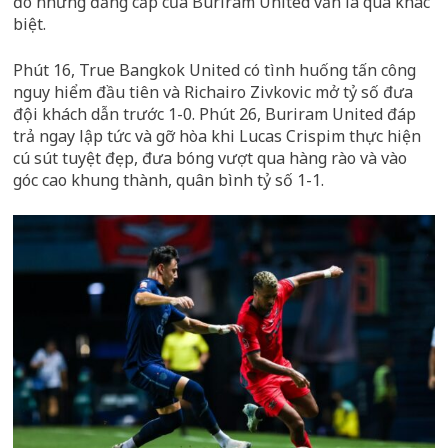
đó nhưng đẳng cấp của Buriram United vẫn là quá khác
biệt.
Phút 16, True Bangkok United có tình huống tấn công
nguy hiểm đầu tiên và Richairo Zivkovic mở tỷ số đưa
đội khách dẫn trước 1-0. Phút 26, Buriram United đáp
trả ngay lập tức và gỡ hòa khi Lucas Crispim thực hiện
cú sút tuyệt đẹp, đưa bóng vượt qua hàng rào và vào
góc cao khung thành, quân bình tỷ số 1-1.