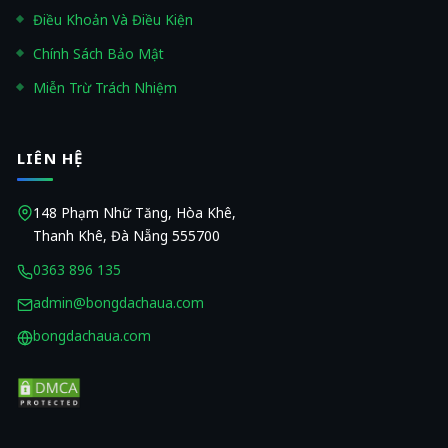
Điều Khoản Và Điều Kiện
Chính Sách Bảo Mật
Miễn Trừ Trách Nhiệm
LIÊN HỆ
148 Phạm Nhữ Tăng, Hòa Khê,
Thanh Khê, Đà Nẵng 555700
0363 896 135
admin@bongdachaua.com
bongdachaua.com