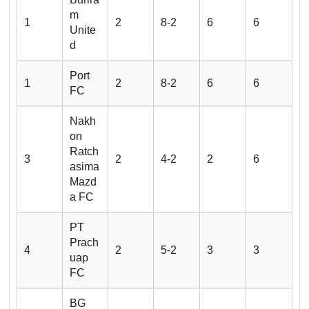
m
1
2
8-2
6
6
Unite
d
Port
1
2
8-2
6
6
FC
Nakh
on
Ratch
3
2
4-2
2
6
asima
Mazd
a FC
PT
Prach
4
2
5-2
3
3
uap
FC
BG