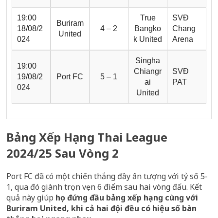
19:00
True
SVĐ
Buriram
18/08/2
4 – 2
Bangko
Chang
United
024
k United
Arena
Singha
19:00
Chiangr
SVĐ
19/08/2
Port FC
5 – 1
ai
PAT
024
United
Bảng Xếp Hạng Thai League
2024/25 Sau Vòng 2
Port FC đã có một chiến thắng đầy ấn tượng với tỷ số 5-
1, qua đó giành trọn vẹn 6 điểm sau hai vòng đấu. Kết
quả này giúp
họ đứng đầu bảng xếp hạng cùng với
Buriram United, khi cả hai đội đều có hiệu số bàn