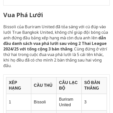
Vua Phá Lưới
Bissoli của Buriram United đã tỏa sáng với cú đúp vào
lưới True Bangkok United, không chỉ giúp đội bóng của
anh đứng đầu bảng xếp hạng mà còn đưa anh lên
dẫn
đầu danh sách vua phá lưới sau vòng 2 Thai League
2024/25 với tổng cộng 3 bàn thắng
. Cùng đứng ở vị trí
thứ hai trong cuộc đua vua phá lưới là 5 cái tên khác,
khi họ đều đã có cho mình 2 bàn thắng sau hai vòng
đấu.
XẾP
CÂU LẠC
SỐ BÀN
CẦU THỦ
HẠNG
BỘ
THẮNG
Buriram
1
Bissoli
3
United