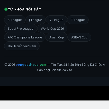
TỪ KHÓA NỔI BẬT
K-League
J-League
V-League
T-League
Saudi Pro League
World Cup 2026
AFC Champions League
Asian Cup
ASEAN Cup
Đội Tuyển Việt Nam
© 2026
bongdachaua.com
— Tin Tức & Nhận Định Bóng Đá Châu Á
Cập nhật liên tục 24/7 ⚽