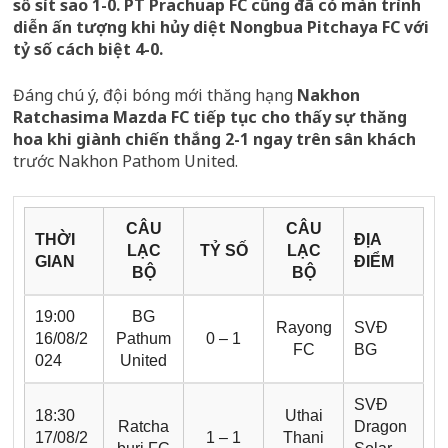
số sít sao 1-0. PT Prachuap FC cũng đã có màn trình
diễn ấn tượng khi hủy diệt Nongbua Pitchaya FC với
tỷ số cách biệt 4-0.
Đáng chú ý, đội bóng mới thăng hạng
Nakhon
Ratchasima Mazda FC tiếp tục cho thấy sự thăng
hoa khi giành chiến thắng 2-1 ngay trên sân khách
trước Nakhon Pathom United.
CÂU
CÂU
THỜI
ĐỊA
LẠC
TỶ SỐ
LẠC
GIAN
ĐIỂM
BỘ
BỘ
19:00
BG
Rayong
SVĐ
16/08/2
Pathum
0 – 1
FC
BG
024
United
SVĐ
18:30
Uthai
Ratcha
Dragon
17/08/2
1 – 1
Thani