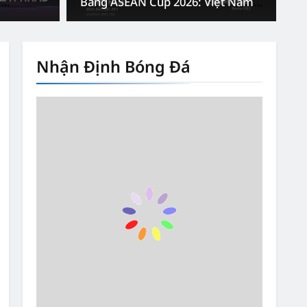
y
Bảng ASEAN Cup 2026: Việt Nam
3-1 Campuchia
Nhận Định Bóng Đá