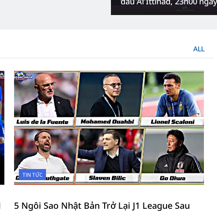
đầu Al Ittihad, 23h00 ngà
11/08/2026
ALL
TIN TỨC
N
5 Ngôi Sao Nhật Bản Trở Lại J1 League Sau