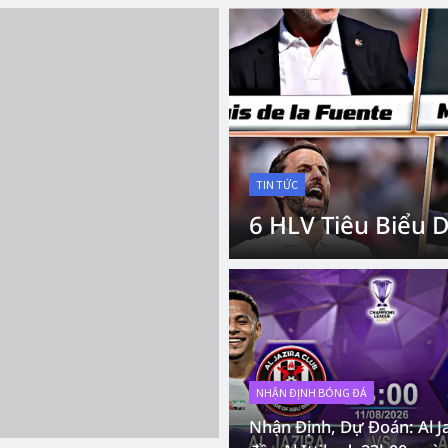
 Bản Gây Chú Ý Trên Thị Trường Chuyển Nhượng Hè 2026
u Dẫn Dắt ĐTQG Từ Các Cấp Độ Trẻ
TIN TỨC
6 HLV Tiêu Biểu 
NHẬN ĐỊNH BÓNG ĐÁ
Nhận Định, Dự Đoán: Al Ja