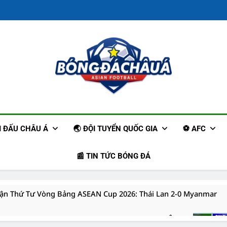
Trang Tin Tức
Cập Nhậ
ẢI ĐẤU CHÂU Á
🌏 ĐỘI TUYỂN QUỐC GIA
⚽ AFC
📰 TIN TỨC BÓNG ĐÁ
rận Thứ Tư Vòng Bảng ASEAN Cup 2026: Thái Lan 2-0 Myanmar
 Bản Trở Lại J1 League Sau Khi Thi Đấu Tại Châu Âu