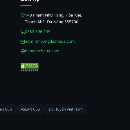
148 Phạm Nhữ Tăng, Hòa Khê,
Thanh Khê, Đà Nẵng 555700
0363 896 135
admin@bongdachaua.com
bongdachaua.com
ian Cup
ASEAN Cup
Đội Tuyển Việt Nam