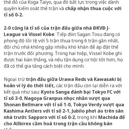
thẻ đỏ của Koga Taiyo, qua đó bất lực trong việc dành
quyền kiểm soát thế trận và
chấp nhận thua cuộc với
tỉ số 0-2.
2-0 cũng là tỉ số của trận đấu giữa nhà ĐKVĐ J-
League và Vissel Kobe
. Tiếp đón Sagan Tosu đang có
phong độ tồi tệ với 5 trận thua trong 6 trận gần nhất,
đội chủ nhà không gặp nhiều khó khăn để áp đặt thế
trận trước đối phương. Trong hai hiệp, Vissel Kobe ghi
được hai bàn thắng, và nếu tận dụng cơ hội tốt hơn, họ
đã có thể gia tăng cách biệt cho mình.
Ngoại trừ
trận đấu giữa Urawa Reds và Kawasaki bị
hoãn vì lý do thời tiết,
các trận đấu còn lại diễn ra với
kết quả như sau:
Kyoto Sanga đánh bại Tokyo FC với
tỉ số 3-0
,
Nagoya Granpus nhọc nhằn vượt qua
Shonan Bellmare với tỉ số 1-0,
Tokyo Verdy vượt qua
Kashima Antlers với tỉ số 2-1
,
Jubilo phơi áo trên sân
nhà trước Sapporo với tỉ số 0-2
, trong khi
Machida để
cho Allbirex cầm hoà trong trận cầu không bàn