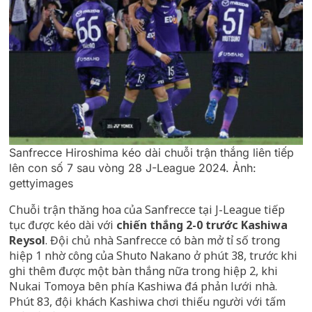
Sanfrecce Hiroshima kéo dài chuỗi trận thắng liên tiếp
lên con số 7 sau vòng 28 J-League 2024. Ảnh:
gettyimages
Chuỗi trận thăng hoa của Sanfrecce tại J-League tiếp
tục được kéo dài với
chiến thắng 2-0 trước Kashiwa
Reysol
. Đội chủ nhà Sanfrecce có bàn mở tỉ số trong
hiệp 1 nhờ công của Shuto Nakano ở phút 38, trước khi
ghi thêm được một bàn thắng nữa trong hiệp 2, khi
Nukai Tomoya bên phía Kashiwa đá phản lưới nhà.
Phút 83, đội khách Kashiwa chơi thiếu người với tấm