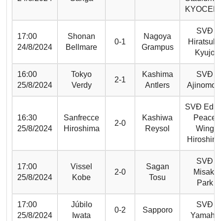
KYOCER
SVĐ
17:00
Shonan
Nagoya
0-1
Hiratsuk
24/8/2024
Bellmare
Grampus
Kyujo
16:00
Tokyo
Kashima
SVĐ
2-1
25/8/2024
Verdy
Antlers
Ajinomot
SVĐ Edio
16:30
Sanfrecce
Kashiwa
Peace
2-0
25/8/2024
Hiroshima
Reysol
Wing
Hiroshim
SVĐ
17:00
Vissel
Sagan
2-0
Misaki
25/8/2024
Kobe
Tosu
Park
17:00
Júbilo
SVĐ
0-2
Sapporo
25/8/2024
Iwata
Yamaha