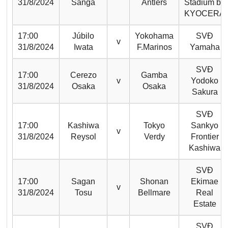
31/8/2024
Sanga
Antlers
Stadium by
KYOCERA
17:00
Júbilo
Yokohama
SVĐ
v
31/8/2024
Iwata
F.Marinos
Yamaha
SVĐ
17:00
Cerezo
Gamba
v
Yodoko
31/8/2024
Osaka
Osaka
Sakura
SVĐ
17:00
Kashiwa
Tokyo
Sankyo
v
31/8/2024
Reysol
Verdy
Frontier
Kashiwa
SVĐ
17:00
Sagan
Shonan
Ekimae
v
31/8/2024
Tosu
Bellmare
Real
Estate
SVĐ