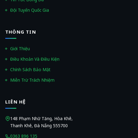
Đội Tuyển Quốc Gia
THÔNG TIN
Giới Thiệu
Điều Khoản Và Điều Kiện
Chính Sách Bảo Mật
Miễn Trừ Trách Nhiệm
LIÊN HỆ
148 Phạm Nhữ Tăng, Hòa Khê,
Thanh Khê, Đà Nẵng 555700
0363 896 135