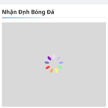
Nhận Định Bóng Đá