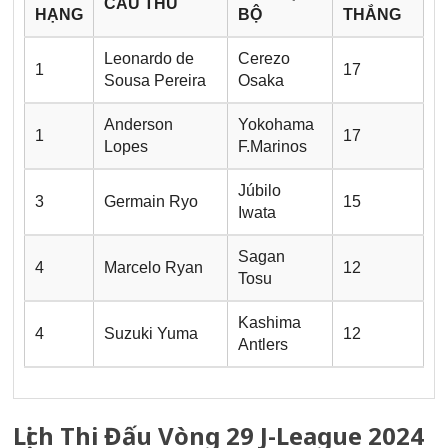
CẦU THỦ
HẠNG
BỘ
THẮNG
Leonardo de
Cerezo
1
17
Sousa Pereira
Osaka
Anderson
Yokohama
1
17
Lopes
F.Marinos
Júbilo
3
Germain Ryo
15
Iwata
Sagan
4
Marcelo Ryan
12
Tosu
Kashima
4
Suzuki Yuma
12
Antlers
Lịch Thi Đấu Vòng 29 J-League 2024