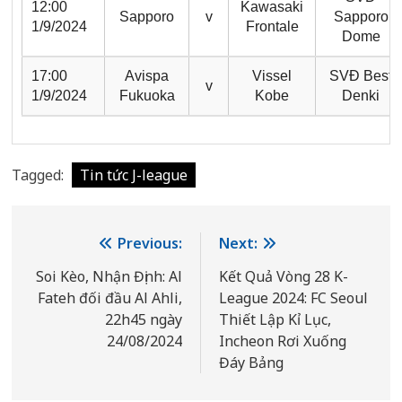
12:00
Kawasaki
Sapporo
v
Sapporo
1/9/2024
Frontale
Dome
17:00
Avispa
Vissel
SVĐ Best
v
1/9/2024
Fukuoka
Kobe
Denki
Tagged:
Tin tức J-league
Điều
Previous:
Next:
hướng
Soi Kèo, Nhận Định: Al
Kết Quả Vòng 28 K-
Fateh đối đầu Al Ahli,
League 2024: FC Seoul
bài
22h45 ngày
Thiết Lập Kỉ Lục,
viết
24/08/2024
Incheon Rơi Xuống
Đáy Bảng