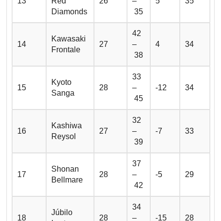
13
Red
26
–
5
35
Diamonds
35
42
Kawasaki
14
27
–
4
34
Frontale
38
33
Kyoto
15
28
–
-12
34
Sanga
45
32
Kashiwa
16
27
–
-7
33
Reysol
39
37
Shonan
17
28
–
-5
29
Bellmare
42
34
Júbilo
18
28
–
-15
28