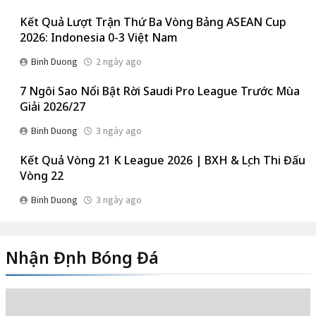
Kết Quả Lượt Trận Thứ Ba Vòng Bảng ASEAN Cup
2026: Indonesia 0-3 Việt Nam
Binh Duong
2 ngày ago
7 Ngôi Sao Nổi Bật Rời Saudi Pro League Trước Mùa
Giải 2026/27
Binh Duong
3 ngày ago
Kết Quả Vòng 21 K League 2026 | BXH & Lịch Thi Đấu
Vòng 22
Binh Duong
3 ngày ago
Nhận Định Bóng Đá