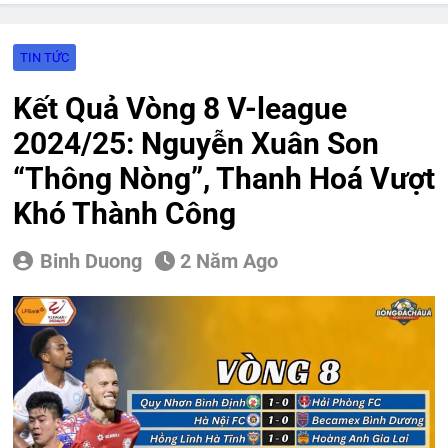
5 Ngôi Sao Nhật Bản Trở Lại J1
League Sau Khi Thi Đấu Tại Châu
Âu
1 Ngày Ago
TIN TỨC
10 Cầu Thủ Đắt Giá Nhất Lịch Sử
V-League
Kết Quả Vòng 8 V-league
1 Ngày Ago
2024/25: Nguyễn Xuân Son
5 Cầu Thủ Nhật Bản Gây Chú Ý
Trên Thị Trường Chuyển Nhượng
“Thông Nòng”, Thanh Hoá Vượt
Hè 2026
1 Ngày Ago
6 HLV Tiêu Biểu Dẫn Dắt ĐTQG
Khó Thành Công
Từ Các Cấp Độ Trẻ
1 Ngày Ago
Binh Duong
2 Năm Ago