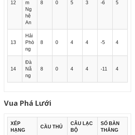
12
m
8
0
5
3
-6
5
Ng
hệ
An
Hải
13
Phò
8
0
4
4
-5
4
ng
Đà
14
Nẵ
8
0
4
4
-11
4
ng
Vua Phá Lưới
XẾP
CÂU LẠC
SỐ BÀN
CẦU THỦ
HẠNG
BỘ
THẮNG