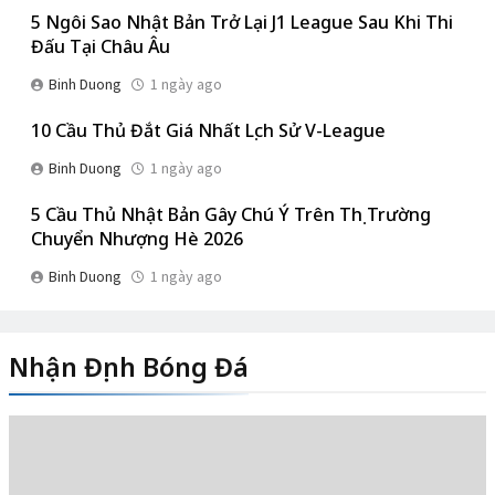
5 Ngôi Sao Nhật Bản Trở Lại J1 League Sau Khi Thi
Đấu Tại Châu Âu
Binh Duong
1 ngày ago
10 Cầu Thủ Đắt Giá Nhất Lịch Sử V-League
Binh Duong
1 ngày ago
5 Cầu Thủ Nhật Bản Gây Chú Ý Trên Thị Trường
Chuyển Nhượng Hè 2026
Binh Duong
1 ngày ago
Nhận Định Bóng Đá