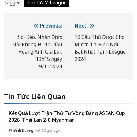
Tagged:
Tin tức V-League
Điều
Previous:
Next:
hướng
Soi Kèo, Nhận Định:
10 Cầu Thủ Được Cho
Hải Phòng FC đối đầu
Mượn Thi Đấu Nổi
bài
Hoàng Anh Gia Lai,
Bật Nhất Tại J-League
viết
19h15 ngày
2024
19/11/2024
Tin Tức Liên Quan
Kết Quả Lượt Trận Thứ Tư Vòng Bảng ASEAN Cup
2026: Thái Lan 2-0 Myanmar
Binh Duong
10 giờ ago