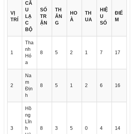
CÂ
U
SỐ
TH
HIỆ
VỊ
HO
TH
ĐIỂ
LẠ
TR
ẮN
U
TRÍ
À
UA
M
C
ẬN
G
SỐ
BỘ
Tha
nh
1
8
5
2
1
7
17
Hó
a
Na
m
2
8
5
1
2
6
16
Địn
h
Hồ
ng
Lĩn
3
h
8
3
5
0
4
14