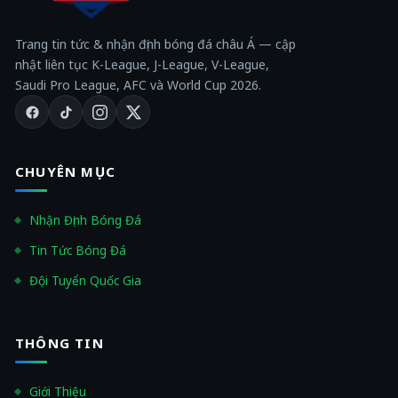
Trang tin tức & nhận định bóng đá châu Á — cập
nhật liên tục K-League, J-League, V-League,
Saudi Pro League, AFC và World Cup 2026.
CHUYÊN MỤC
Nhận Định Bóng Đá
Tin Tức Bóng Đá
Đội Tuyển Quốc Gia
THÔNG TIN
Giới Thiệu