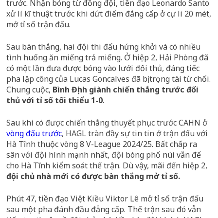
trước. Nhận bóng từ đồng đội, tiền đạo Leonardo Santo
xử lí kĩ thuật trước khi dứt điểm đẳng cấp ở cự li 20 mét,
mở tỉ số trận đấu.
Sau bàn thắng, hai đội thi đấu hứng khởi và có nhiều
tình huống ăn miếng trả miếng. Ở hiệp 2, Hải Phòng đã
có một lần đưa được bóng vào lưới đối thủ, đáng tiếc
pha lập công của Lucas Goncalves đã bị trọng tài từ chối.
Chung cuộc,
Bình Định giành chiến thắng trước đối
thủ với tỉ số tối thiểu 1-0
.
Sau khi có được chiến thắng thuyết phục trước CAHN ở
vòng đấu trước
, HAGL tràn đầy sự tin tin ở trận đấu với
Hà Tĩnh thuộc vòng 8 V-League 2024/25. Bất chấp ra
sân với đội hình mạnh nhất, đội bóng phố núi vẫn để
cho Hà Tĩnh kiểm soát thế trận. Dù vậy, mãi đến hiệp 2,
đội chủ nhà mới có được bàn thắng mở tỉ số.
Phút 47, tiền đạo Việt Kiều Viktor Lê mở tỉ số trận đấu
sau một pha đánh đầu đẳng cấp. Thế trận sau đó vẫn