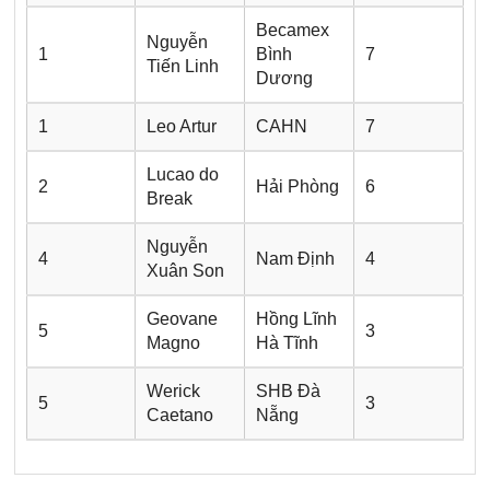
Becamex
Nguyễn
1
Bình
7
Tiến Linh
Dương
1
Leo Artur
CAHN
7
Lucao do
2
Hải Phòng
6
Break
Nguyễn
4
Nam Định
4
Xuân Son
Geovane
Hồng Lĩnh
5
3
Magno
Hà Tĩnh
Werick
SHB Đà
5
3
Caetano
Nẵng