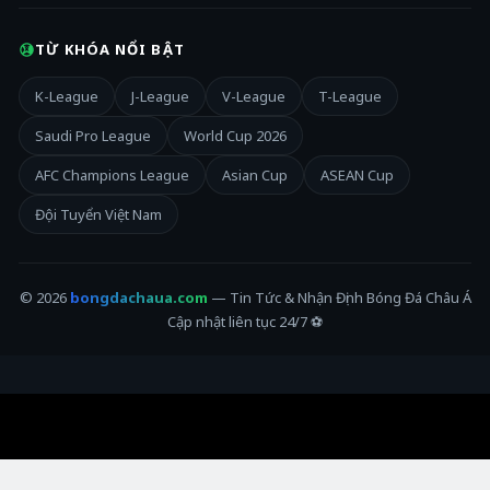
TỪ KHÓA NỔI BẬT
K-League
J-League
V-League
T-League
Saudi Pro League
World Cup 2026
AFC Champions League
Asian Cup
ASEAN Cup
Đội Tuyển Việt Nam
© 2026
bongdachaua.com
— Tin Tức & Nhận Định Bóng Đá Châu Á
Cập nhật liên tục 24/7 ⚽