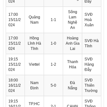
024
Đẫy
Sông
17:00
SVĐ
Quảng
Lam
15/11/2
1-1
Hoà
Nam
Nghệ
024
Xuân
An
17:00
Hồng
Hoàng
SVĐ Hà
15/11/2
Lĩnh Hà
1-0
Anh Gia
Tĩnh
024
Tĩnh
Lai
19:15
SVĐ
Thanh
15/11/2
Viettel
1-2
Hàng
Hóa
024
Đẫy
18:00
SVĐ
Nam
Đà
16/11/2
5-0
Thiên
Định
Nẵng
024
Trường
19:15
SVĐ
TP.HC
16/11/2
2-1
CAHN
Thống