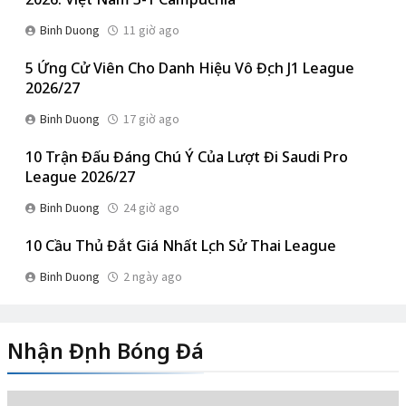
Binh Duong
11 giờ ago
5 Ứng Cử Viên Cho Danh Hiệu Vô Địch J1 League
2026/27
Binh Duong
17 giờ ago
10 Trận Đấu Đáng Chú Ý Của Lượt Đi Saudi Pro
League 2026/27
Binh Duong
24 giờ ago
10 Cầu Thủ Đắt Giá Nhất Lịch Sử Thai League
Binh Duong
2 ngày ago
Nhận Định Bóng Đá