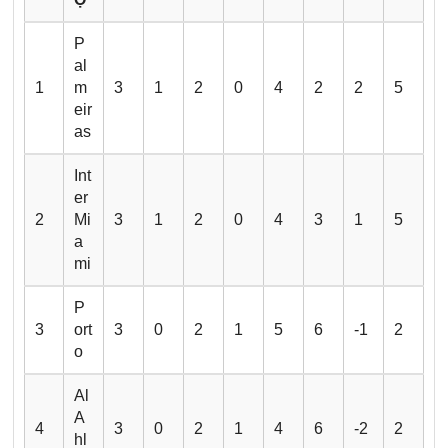
P
al
1
m
3
1
2
0
4
2
2
5
eir
as
Int
er
2
Mi
3
1
2
0
4
3
1
5
a
mi
P
3
ort
3
0
2
1
5
6
-1
2
o
Al
A
4
3
0
2
1
4
6
-2
2
hl