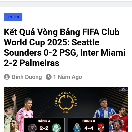
Nhận Định, Dự Đoán: Adelaide
United đối đầu Công An Hà Nội,
16h30 ngày 11/08/2026
43 Phút Ago
TIN TỨC
Nhận Định, Dự Đoán: Gangwon FC
đối đầu Gamba Osaka, 17h30 ngày
Kết Quả Vòng Bảng FIFA Club
11/08/2026
14 Giờ Ago
World Cup 2025: Seattle
5 Ứng Cử Viên Cho Danh Hiệu Vô
Địch J1 League 2026/27
Sounders 0-2 PSG, Inter Miami
17 Giờ Ago
10 Trận Đấu Đáng Chú Ý Của Lượt
2-2 Palmeiras
Đi Saudi Pro League 2026/27
24 Giờ Ago
Binh Duong
1 Năm Ago