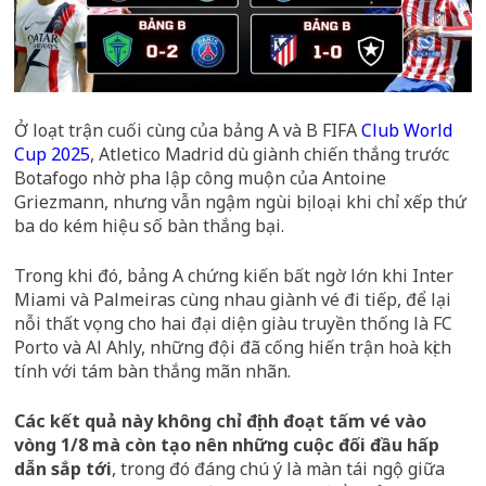
Ở loạt trận cuối cùng của bảng A và B FIFA
Club World
Cup 2025
, Atletico Madrid dù giành chiến thắng trước
Botafogo nhờ pha lập công muộn của Antoine
Griezmann, nhưng vẫn ngậm ngùi bị loại khi chỉ xếp thứ
ba do kém hiệu số bàn thắng bại.
Trong khi đó, bảng A chứng kiến bất ngờ lớn khi Inter
Miami và Palmeiras cùng nhau giành vé đi tiếp, để lại
nỗi thất vọng cho hai đại diện giàu truyền thống là FC
Porto và Al Ahly, những đội đã cống hiến trận hoà kịch
tính với tám bàn thắng mãn nhãn.
Các kết quả này không chỉ định đoạt tấm vé vào
vòng 1/8 mà còn tạo nên những cuộc đối đầu hấp
dẫn sắp tới
, trong đó đáng chú ý là màn tái ngộ giữa