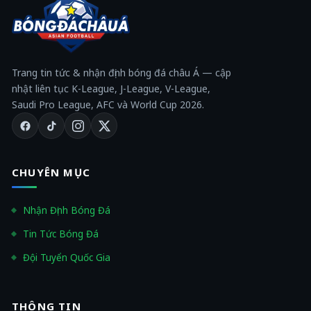
Trang tin tức & nhận định bóng đá châu Á — cập
nhật liên tục K-League, J-League, V-League,
Saudi Pro League, AFC và World Cup 2026.
CHUYÊN MỤC
Nhận Định Bóng Đá
Tin Tức Bóng Đá
Đội Tuyển Quốc Gia
THÔNG TIN