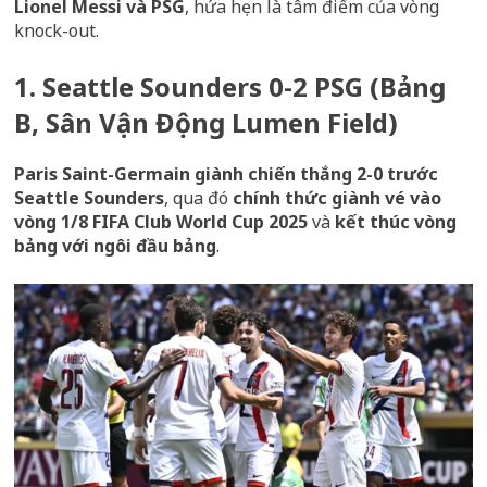
Lionel Messi và PSG
, hứa hẹn là tâm điểm của vòng
knock-out.
1. Seattle Sounders 0-2 PSG (Bảng
B, Sân Vận Động Lumen Field)
Paris Saint-Germain giành chiến thắng 2-0 trước
Seattle Sounders
, qua đó
chính thức giành vé vào
vòng 1/8 FIFA Club World Cup 2025
và
kết thúc vòng
bảng với ngôi đầu bảng
.