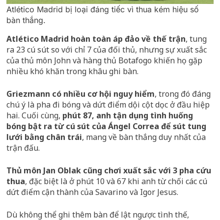
Atlético Madrid bị loại đáng tiếc vì thua kém hiệu số
bàn thắng.
Atlético Madrid hoàn toàn áp đảo về thế trận
, tung
ra 23 cú sút so với chỉ 7 của đối thủ, nhưng sự xuất sắc
của thủ môn John và hàng thủ Botafogo khiến họ gặp
nhiều khó khăn trong khâu ghi bàn.
Griezmann có nhiều cơ hội nguy hiểm
, trong đó đáng
chú ý là pha đi bóng và dứt điểm dội cột dọc ở đầu hiệp
hai. Cuối cùng,
phút 87, anh tận dụng tình huống
bóng bật ra từ cú sút của Ángel Correa để sút tung
lưới bằng chân trái
, mang về bàn thắng duy nhất của
trận đấu.
Thủ môn Jan Oblak cũng chơi xuất sắc với 3 pha cứu
thua
, đặc biệt là ở phút 10 và 67 khi anh từ chối các cú
dứt điểm cận thành của Savarino và Igor Jesus.
Dù không thể ghi thêm bàn để lật ngược tình thế,