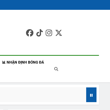
 Bóng Đá Châu Á –
t Liên Tục
📊 NHẬN ĐỊNH BÓNG ĐÁ
8/2026