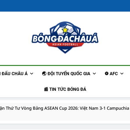
Trang Tin Tức
Cập Nhậ
ẢI ĐẤU CHÂU Á
🌏 ĐỘI TUYỂN QUỐC GIA
⚽ AFC
📰 TIN TỨC BÓNG ĐÁ
rận Thứ Tư Vòng Bảng ASEAN Cup 2026: Việt Nam 3-1 Campuchia
Đoán: Adelaide United đối đầu Công An Hà Nội, 16h30 ngày 11/0