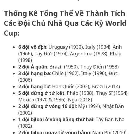
Thống Kê Tổng Thể Về Thành Tích
Các Đội Chủ Nhà Qua Các Kỳ World
Cup:
6 đội vô địch
: Uruguay (1930), Italy (1934), Anh
(1966), Tây Đức (1974), Argentina (1978), Pháp
(1998)
2 đội Á quân
: Brazil (1950), Thụy Điển (1958)
3 đội hạng ba
: Chile (1962), Italy (1990), Đức
(2006)
2 đội hạng tư
: Hàn Quốc (2002), Brazil (2014)
5 đội dừng ở tứ kết
: Pháp (1938), Thụy Sĩ (1954),
Mexico (1970 & 1986), Nga (2018)
2 đội dừng ở vòng 16 đội
: Mỹ (1994), Nhật Bản
(2002)
1 đội bị loại ở vòng bảng thứ hai
: Tây Ban Nha
(1982)
2 đội bị loại ngay từ vòng bảng
: Nam Phi (2010),