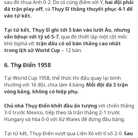
sau đó thua Anh 0-2. Do có cùng điểm với Ý,
hai đội phải
đá trận play-off
, và
Thụy Sĩ thắng thuyết phục 4-1 để
vào tứ kết.
Tại tứ kết, Thụy Sĩ ghi tới 5 bàn vào lưới Áo, nhưng
vẫn bị loại với tỷ số 5-7
, qua đó thiết lập một cột mốc
khó bị phá vỡ:
trận đấu có số bàn thắng cao nhất
trong lịch sử World Cup
– 12 bàn.
6. Thụy Điển 1958
Tại World Cup 1958, thể thức thi đấu quay lại bình
thường với 16 đội, chia làm 4 bảng.
Mỗi đội đá 3 trận
vòng bảng, không có hiệp phụ.
Chủ nhà Thụy Điển khởi đầu ấn tượng
với chiến thắng
3-0 trước Mexico, tiếp theo là trận thắng 2-1 trước
Hungary và hòa 0-0 với Xứ Wales để đứng đầu bảng.
Tại tứ kết, Thụy Điển vượt qua Liên Xô với tỉ số 2-0.
Sau