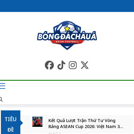
Skip
to
content
Trang Tin Tức
Bóng Đá Châu Á 
Cập Nhật Liên Tụ
TIÊU
Kết Quả Lượt Trận Thứ Tư Vòng
Bảng ASEAN Cup 2026: Việt Nam 3-1
ĐỀ
Campuchia
11 Giờ Ago