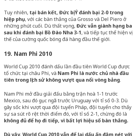
Tuy nhiên,
tại bán kết, Đức bị Ý đánh bại 2-0 trong
hiệp phụ
, với các bàn thắng của Grosso và Del Piero ở
những phút cuối. Dù thất vọng,
Đức vẫn giành hạng ba
sau khi đánh bại Bồ Đào Nha 3-1
, và tiếp tục thể hiện vị
thế của cường quốc bóng đá hàng đầu thế giới.
19.
Nam Phi 2010
World Cup 2010 đánh dấu lần đầu tiên World Cup được
tổ chức tại châu Phi, và
Nam Phi là nước chủ nhà đầu
tiên trong lịch sử không vượt qua nổi vòng bảng
.
Nam Phi mở đầu giải đấu bằng trận hoà 1-1 trước
Mexico, sau đó gục ngã trước Uruguay với tỉ số 0-3. Dù
gây sốc khi vượt qua đội tuyển Pháp, đội tuyển cho thấy
sự sa sút rõ rệt thời điểm đó, với tỉ số 2-1, chừng đó là
không đủ để họ đi tiếp, vì bất lợi hiệu số bàn thắng.
Dù vậy, World Cup 2010 vẫn để lại dấu ấn đậm nét với