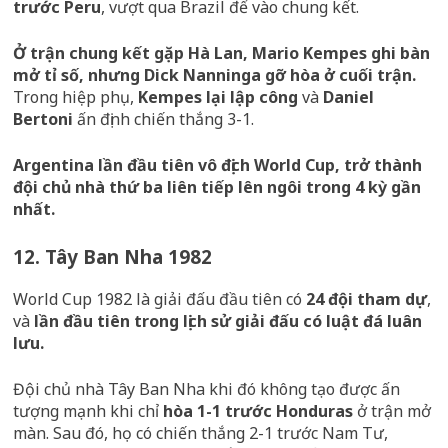
trước Peru
, vượt qua Brazil để vào chung kết.
Ở trận chung kết gặp Hà Lan, Mario Kempes ghi bàn
mở tỉ số, nhưng Dick Nanninga gỡ hòa ở cuối trận.
Trong hiệp phụ,
Kempes lại lập công
và
Daniel
Bertoni
ấn định chiến thắng 3-1.
Argentina lần đầu tiên vô địch World Cup, trở thành
đội chủ nhà thứ ba liên tiếp lên ngôi trong 4 kỳ gần
nhất.
12. Tây Ban Nha 1982
World Cup 1982 là giải đấu đầu tiên có
24 đội tham dự
,
và
lần đầu tiên trong lịch sử giải đấu có luật đá luân
lưu.
Đội chủ nhà Tây Ban Nha khi đó không tạo được ấn
tượng mạnh khi chỉ
hòa 1-1 trước Honduras
ở trận mở
màn. Sau đó, họ có chiến thắng 2-1 trước Nam Tư,