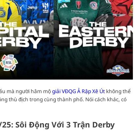
 đấu mà người hâm mộ
giải VĐQG Ả Rập Xê Út
không thể
bóng thù địch trong cùng thành phố. Nói cách khác, có
25: Sôi Động Với 3 Trận Derby