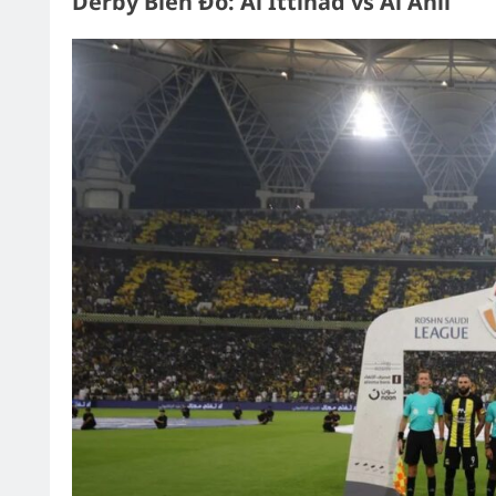
Derby Biển Đỏ: Al Ittihad vs Al Ahli