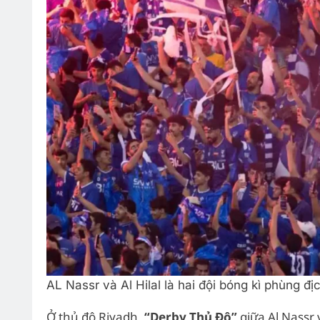
AL Nassr và Al Hilal là hai đội bóng kì phùng 
Ở thủ đô Riyadh,
“Derby Thủ Đô”
giữa Al Nassr 