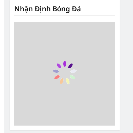
Nhận Định Bóng Đá
8/2026
26