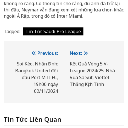
không rõ ràng. Có thông tin cho rằng, dù anh đã trở lại
thi đấu, Neymar vẫn đang xem xét những lựa chọn khác
ngoài Ả Rập, trong đó có Inter Miami.
Tagged:
Tin Tức Saudi Pro League
Điều
Previous:
Next:
hướng
Soi Kèo, Nhận Định:
Kết Quả Vòng 5 V-
Bangkok United đối
League 2024/25: Nhà
bài
đầu Port MTI FC,
Vua Sa Sút, Viettel
viết
19h00 ngày
Thắng Kịch Tính
02/11/2024
Tin Tức Liên Quan