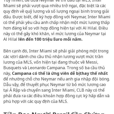
Tuy nhiên, để đưa Neymar về thi đấu tại MLS, Inter
Miami sẽ phải vượt qua nhiều trở ngại, đặc biệt là các
quy định về quỹ lương và số lượng ngoại binh trong giải
đấu. Được biết, để ký hợp đồng với Neymar, Inter Miami
có thể phải yêu cầu anh chấp nhận một mức lương thấp
hơn đáng kể so với hợp đồng hiện tại với Al Hilal. Điều
này có thể gây khó khăn, vì mức lương của Neymar tại
Al Hilal
lên đến 100 triệu Euro mỗi năm.
Bên cạnh đó, Inter Miami sẽ phải giải phóng một trong
các vị trí dành cho cầu thủ nhận lương vượt mức trần
lương của MLS, vốn hiện tại đang thuộc về Messi,
Busquets và Leonardo Campana. Trong số ba cầu thủ
này,
Campana có thể là ứng viên dễ bị thay thế nhất
để nhường chỗ cho Neymar nếu anh gia nhập đội bóng.
Dẫu vậy, để thuyết phục Neymar từ bỏ mức lương cao
tại Ả Rập và chuyển sang Inter Miami, CLB này có thể
phải đưa ra các điều khoản hợp đồng cực kỳ hấp dẫn và
phù hợp với các quy định của MLS.