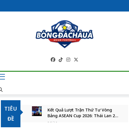
Skip
to
content
Trang Tin Tức
Bóng Đá Châu Á 
Cập Nhật Liên Tụ
TIÊU
Kết Quả Lượt Trận Thứ Tư Vòng
Bảng ASEAN Cup 2026: Thái Lan 2-0
ĐỀ
Myanmar
2 Giờ Ago