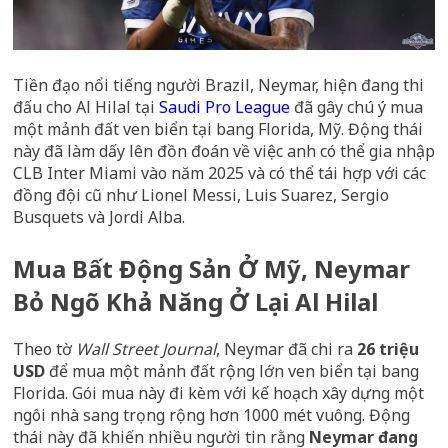
Tiền đạo nổi tiếng người Brazil, Neymar, hiện đang thi
đấu cho Al Hilal tại
Saudi Pro League
đã gây chú ý mua
một mảnh đất ven biển tại bang Florida, Mỹ. Động thái
này đã làm dấy lên đồn đoán về việc anh có thể gia nhập
CLB Inter Miami vào năm 2025 và có thể tái hợp với các
đồng đội cũ như Lionel Messi, Luis Suarez, Sergio
Busquets và Jordi Alba.
Mua Bất Động Sản Ở Mỹ, Neymar
Bỏ Ngõ Khả Năng Ở Lại Al Hilal
Theo tờ
Wall Street Journal
, Neymar đã chi ra
26 triệu
USD
để mua một mảnh đất rộng lớn ven biển tại bang
Florida. Gói mua này đi kèm với kế hoạch xây dựng một
ngôi nhà sang trọng rộng hơn 1000 mét vuông. Động
thái này đã khiến nhiều người tin rằng
Neymar đang