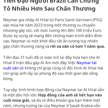
Tiền Đạo Người Brazil Cần Chứng
Tỏ Nhiều Hơn Sau Chấn Thương
Neymar gia nhập Al Hilal từ Paris Saint-Germain (PSG)
vào mùa hè năm 2023 trong một thương vụ chuyển
nhượng gây sốc, với mức lương lên đến 100 triệu Euro.
Được kỳ vọng sẽ mang đến những màn trình diễn đỉnh
cao, Neymar có một khởi đầu rất ấn tượng tuy nhiên
gặp chấn thương nặng và
rời xa sân cỏ hơn 1 năm qua.
Tiền đạo 31 tuổi đã có màn trở lại đầy hứa hẹn cho Al
Hilal ở trận đấu gặp Al Ain mới đây. Việc
Neymar tái
xuất sân cỏ
không chỉ giúp củng cố đội hình Al Hilal mà
còn giúp anh lấy lại phong độ sau thời gian dài vắng
bóng.
Tuy vậy, tình hình hợp đồng của Neymar tại Al Hilal vẫn
là một dấu hỏi lớn.
Hợp đồng của anh sẽ hết hạn vào
cuối mùa giải,
và dù có điều khoản gia hạn thêm một
năm, nhưng tương lai của Neymar ở Saudi Arabia vẫn