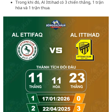
Trong khi đó, Al Ittihad có 3 chiến thắng, 1 trận
hòa và 1 trận thua.