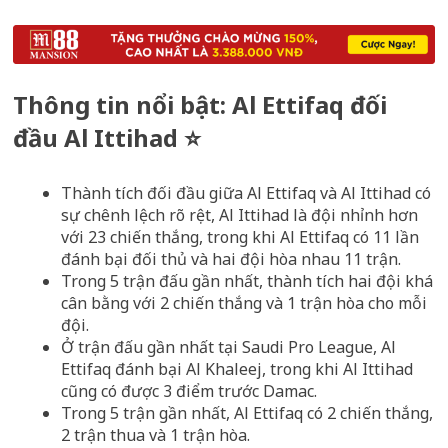
Thông tin nổi bật: Al Ettifaq đối
đầu Al Ittihad ⭐
Thành tích đối đầu giữa Al Ettifaq và Al Ittihad có
sự chênh lệch rõ rệt, Al Ittihad là đội nhỉnh hơn
với 23 chiến thắng, trong khi Al Ettifaq có 11 lần
đánh bại đối thủ và hai đội hòa nhau 11 trận.
Trong 5 trận đấu gần nhất, thành tích hai đội khá
cân bằng với 2 chiến thắng và 1 trận hòa cho mỗi
đội.
Ở trận đấu gần nhất tại Saudi Pro League, Al
Ettifaq đánh bại Al Khaleej, trong khi Al Ittihad
cũng có được 3 điểm trước Damac.
Trong 5 trận gần nhất, Al Ettifaq có 2 chiến thắng,
2 trận thua và 1 trận hòa.