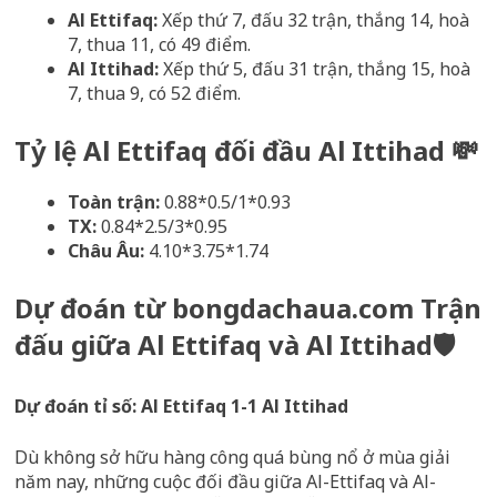
Al Ettifaq:
Xếp thứ 7, đấu 32 trận, thắng 14, hoà
7, thua 11, có 49 điểm.
Al Ittihad:
Xếp thứ 5, đấu 31 trận, thắng 15, hoà
7, thua 9, có 52 điểm.
Tỷ lệ Al Ettifaq đối đầu Al Ittihad 💸
Toàn trận:
0.88*0.5/1*0.93
TX:
0.84*2.5/3*0.95
Châu Âu:
4.10*3.75*1.74
Dự đoán từ bongdachaua.com Trận
đấu giữa Al Ettifaq và Al Ittihad🛡️
Dự đoán tỉ số: Al Ettifaq 1-1 Al Ittihad
Dù không sở hữu hàng công quá bùng nổ ở mùa giải
năm nay, những cuộc đối đầu giữa Al-Ettifaq và Al-