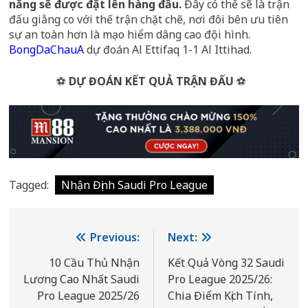
năng sẽ được đặt lên hàng đầu.
Đây có thể sẽ là trận
đấu giằng co với thế trận chặt chẽ, nơi đôi bên ưu tiên
sự an toàn hơn là mạo hiểm dâng cao đội hình.
BongDaChauA
dự đoán Al Ettifaq 1-1 Al Ittihad.
⚽
DỰ ĐOÁN KẾT QUẢ TRẬN ĐẤU
⚽
Tagged:
Nhận Định Saudi Pro League
Điều
Previous:
Next:
hướng
10 Cầu Thủ Nhận
Kết Quả Vòng 32 Saudi
Lương Cao Nhất Saudi
Pro League 2025/26:
bài
Pro League 2025/26
Chia Điểm Kịch Tính,