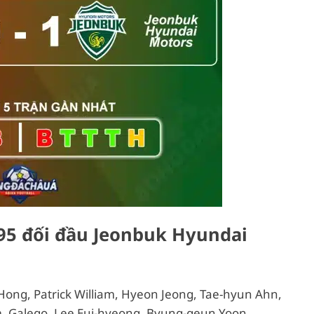
95 đối đầu Jeonbuk Hyundai
ong, Patrick William, Hyeon Jeong, Tae-hyun Ahn,
im, Galego, Lee Eui-hyeong, Byung-geun Yoon