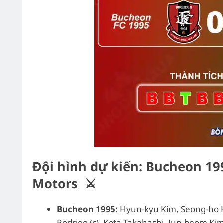
Đội hình dự kiến: Bucheon 19
Motors ⚔️
Bucheon 1995:
Hyun-kyu Kim, Seong-ho H
Rodrigo (c), Kota Takahashi, Jun-beom K