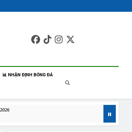
 Bóng Đá Châu Á –
t Liên Tục
📊 NHẬN ĐỊNH BÓNG ĐÁ
/2026
iá nhất K League 1 năm 2026