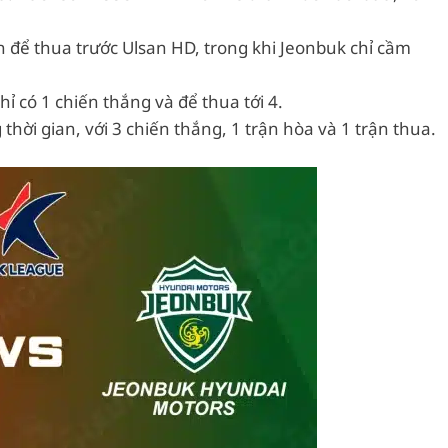
 để thua trước Ulsan HD, trong khi Jeonbuk chỉ cầm
ỉ có 1 chiến thắng và để thua tới 4.
hời gian, với 3 chiến thắng, 1 trận hòa và 1 trận thua.