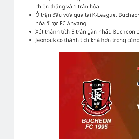
chiến thắng và 1 trận hòa.
Ở trận đấu vừa qua tại K-League, Bucheon
hòa được FC Anyang.
Xét thành tích 5 trận gần nhất, Bucheon ch
Jeonbuk có thành tích khá hơn trong cùng t