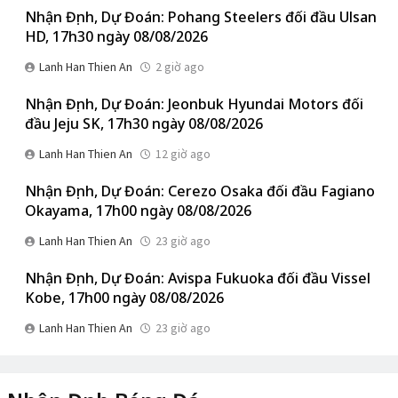
Nhận Định, Dự Đoán: Pohang Steelers đối đầu Ulsan
HD, 17h30 ngày 08/08/2026
Lanh Han Thien An
2 giờ ago
Nhận Định, Dự Đoán: Jeonbuk Hyundai Motors đối
đầu Jeju SK, 17h30 ngày 08/08/2026
Lanh Han Thien An
12 giờ ago
Nhận Định, Dự Đoán: Cerezo Osaka đối đầu Fagiano
Okayama, 17h00 ngày 08/08/2026
Lanh Han Thien An
23 giờ ago
Nhận Định, Dự Đoán: Avispa Fukuoka đối đầu Vissel
Kobe, 17h00 ngày 08/08/2026
Lanh Han Thien An
23 giờ ago