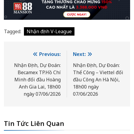
Tagged:
Nhận định V-League
Điều
Previous:
Next:
hướng
Nhận Định, Dự Đoán:
Nhận Định, Dự Đoán:
Becamex TP.Hồ Chí
Thể Công – Viettel đối
bài
Minh đối đầu Hoàng
đầu Công An Hà Nội,
viết
Anh Gia Lai, 18h00
18h00 ngày
ngày 07/06/2026
07/06/2026
Tin Tức Liên Quan