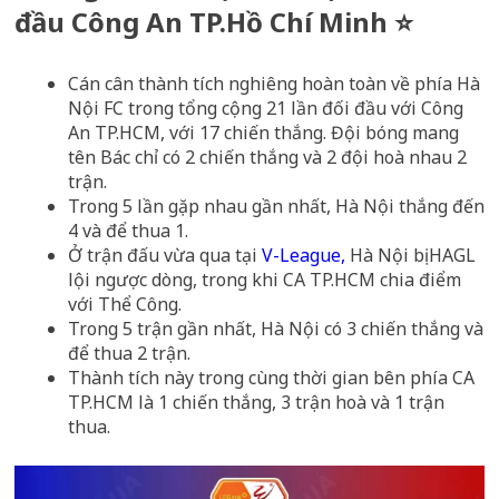
đầu Công An TP.Hồ Chí Minh ⭐
Cán cân thành tích nghiêng hoàn toàn về phía Hà
Nội FC trong tổng cộng 21 lần đối đầu với Công
An TP.HCM, với 17 chiến thắng. Đội bóng mang
tên Bác chỉ có 2 chiến thắng và 2 đội hoà nhau 2
trận.
Trong 5 lần gặp nhau gần nhất, Hà Nội thắng đến
4 và để thua 1.
Ở trận đấu vừa qua tại
V-League,
Hà Nội bị HAGL
lội ngược dòng, trong khi CA TP.HCM chia điểm
với Thể Công.
Trong 5 trận gần nhất, Hà Nội có 3 chiến thắng và
để thua 2 trận.
Thành tích này trong cùng thời gian bên phía CA
TP.HCM là 1 chiến thắng, 3 trận hoà và 1 trận
thua.