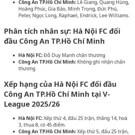
Công An TP.Hồ Chí Minh:
Lê Giang, Quang Hùng,
Hoàng Phúc, Gia Bảo, Minh Trọng, Đức Phú,
Peter, Ngọc Long, Raphael, Endrick, Lee Williams.
Phân tích nhân sự: Hà Nội FC đối
đầu Công An TP.Hồ Chí Minh
Hà Nội FC:
Đỗ Duy Mạnh chấn thương
Công An TP.Hồ Chí Minh:
Không ghi nhận chấn
thương
Xếp hạng của Hà Nội FC đối đầu
Công An TP.Hồ Chí Minh tại V-
League 2025/26
Hà Nội FC:
Xếp thứ 4, đấu 25 trận, thắng 14, hoà
3, thua 8, có 45 điểm.
Công An TP.Hồ Chí Minh:
Xếp thứ 5, đấu 25 trận,