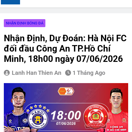
Nhận Định, Dự Đoán: Jeonbuk
Hyundai Motors đối đầu Jeju SK,
17h30 ngày 08/08/2026
12 Giờ Ago
NHẬN ĐỊNH BÓNG ĐÁ
Nhận Định, Dự Đoán: Cerezo Osaka
đối đầu Fagiano Okayama, 17h00
Nhận Định, Dự Đoán: Hà Nội FC
ngày 08/08/2026
23 Giờ Ago
đối đầu Công An TP.Hồ Chí
Nhận Định, Dự Đoán: Avispa
Fukuoka đối đầu Vissel Kobe, 17h00
Minh, 18h00 ngày 07/06/2026
ngày 08/08/2026
23 Giờ Ago
Nhận Định, Dự Đoán: Thái Lan đối
Lanh Han Thien An
1 Tháng Ago
đầu Myanmar, 20h00 ngày
08/08/2026
24 Giờ Ago