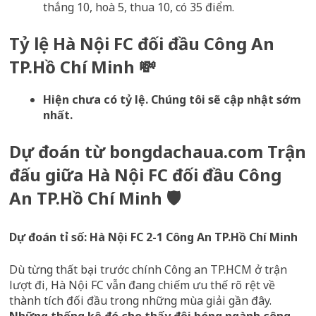
thắng 10, hoà 5, thua 10, có 35 điểm.
Tỷ lệ Hà Nội FC đối đầu Công An
TP.Hồ Chí Minh 💸
Hiện chưa có tỷ lệ. Chúng tôi sẽ cập nhật sớm
nhất.
Dự đoán từ bongdachaua.com Trận
đấu giữa Hà Nội FC đối đầu Công
An TP.Hồ Chí Minh 🛡️
Dự đoán tỉ số: Hà Nội FC 2-1 Công An TP.Hồ Chí Minh
Dù từng thất bại trước chính Công an TP.HCM ở trận
lượt đi, Hà Nội FC vẫn đang chiếm ưu thế rõ rệt về
thành tích đối đầu trong những mùa giải gần đây.