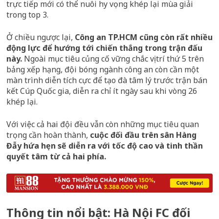
trực tiếp mới có thể nuôi hy vọng khép lại mùa giải
trong top 3.
Ở chiều ngược lại,
Công an TP.HCM cũng còn rất nhiều
động lực để hướng tới chiến thắng trong trận đấu
này.
Ngoài mục tiêu củng cố vững chắc vị trí thứ 5 trên
bảng xếp hạng, đội bóng ngành công an còn cần một
màn trình diễn tích cực để tạo đà tâm lý trước trận bán
kết Cúp Quốc gia, diễn ra chỉ ít ngày sau khi vòng 26
khép lại.
Với việc cả hai đội đều vẫn còn những mục tiêu quan
trọng cần hoàn thành,
cuộc đối đầu trên sân Hàng
Đẫy hứa hẹn sẽ diễn ra với tốc độ cao và tinh thần
quyết tâm từ cả hai phía.
Thông tin nổi bật: Hà Nội FC đối