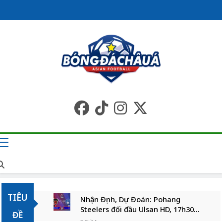
Skip
to
content
Trang Tin Tức
Bóng Đá Châu Á 
Cập Nhật Liên Tụ
TIÊU
Nhận Định, Dự Đoán: Pohang
Steelers đối đầu Ulsan HD, 17h30
ĐỀ
ngày 08/08/2026
2 Giờ Ago