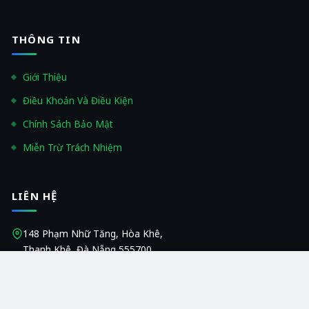
THÔNG TIN
Giới Thiệu
Điều Khoản Và Điều Kiện
Chính Sách Bảo Mật
Miễn Trừ Trách Nhiệm
LIÊN HỆ
148 Phạm Nhữ Tăng, Hòa Khê,
Thanh Khê, Đà Nẵng 555700
0363 896 135
admin@bongdachaua.com