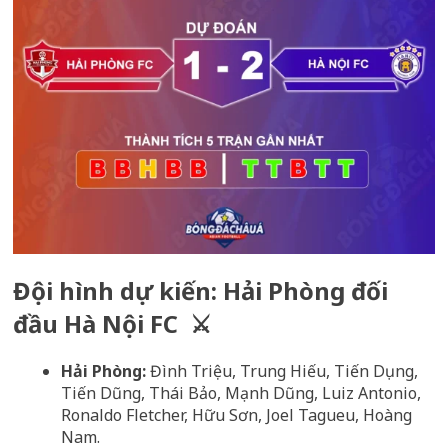
Đội hình dự kiến: Hải Phòng đối
đầu Hà Nội FC ⚔️
Hải Phòng:
Đình Triệu, Trung Hiếu, Tiến Dụng,
Tiến Dũng, Thái Bảo, Mạnh Dũng, Luiz Antonio,
Ronaldo Fletcher, Hữu Sơn, Joel Tagueu, Hoàng
Nam.