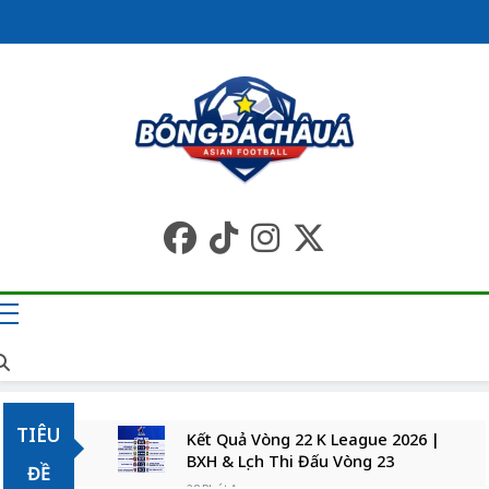
Skip
to
content
Trang Tin Tức
Bóng Đá Châu Á 
Cập Nhật Liên Tụ
TIÊU
Kết Quả Vòng 22 K League 2026 |
BXH & Lịch Thi Đấu Vòng 23
ĐỀ
28 Phút Ago