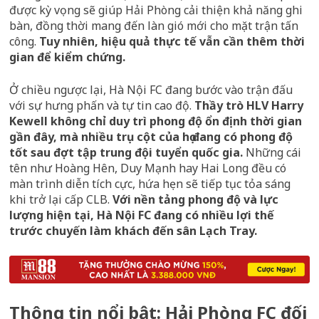
được kỳ vọng sẽ giúp Hải Phòng cải thiện khả năng ghi
bàn, đồng thời mang đến làn gió mới cho mặt trận tấn
công.
Tuy nhiên, hiệu quả thực tế vẫn cần thêm thời
gian để kiểm chứng.
Ở chiều ngược lại, Hà Nội FC đang bước vào trận đấu
với sự hưng phấn và tự tin cao độ.
Thầy trò HLV Harry
Kewell không chỉ duy trì phong độ ổn định thời gian
gần đây, mà nhiều trụ cột của họ đang có phong độ
tốt sau đợt tập trung đội tuyển quốc gia.
Những cái
tên như Hoàng Hên, Duy Mạnh hay Hai Long đều có
màn trình diễn tích cực, hứa hẹn sẽ tiếp tục tỏa sáng
khi trở lại cấp CLB.
Với nền tảng phong độ và lực
lượng hiện tại, Hà Nội FC đang có nhiều lợi thế
trước chuyến làm khách đến sân Lạch Tray.
Thông tin nổi bật: Hải Phòng FC đối