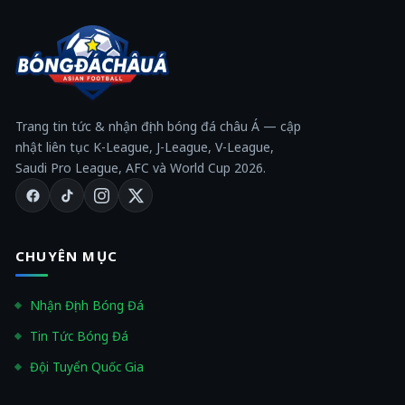
Trang tin tức & nhận định bóng đá châu Á — cập
nhật liên tục K-League, J-League, V-League,
Saudi Pro League, AFC và World Cup 2026.
CHUYÊN MỤC
Nhận Định Bóng Đá
Tin Tức Bóng Đá
Đội Tuyển Quốc Gia