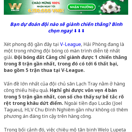
Bạn dự đoán đội nào sẽ giành chiến thắng? Bình
chọn ngay
! ⬇️ ⬇️ ⬇️
Xét phong độ gần đây tại
V-League
, Hải Phòng đang là
một trong những đội bóng có màn trình diễn tệ nhất
giải.
Đội bóng đất Cảng chỉ giành được 1 chiến thắng
trong 8 trận gần nhất, trong đó có tới 6 thất bại,
bao gồm 5 trận thua tại V-League.
Vấn đề lớn nhất của đội chủ sân Lạch Tray nằm ở hàng
công thiếu hiệu quả.
Họ chỉ ghi được vỏn vẹn 4 bàn
trong 5 trận gần nhất, con số cho thấy sự bế tắc rõ
rệt trong khâu dứt điểm.
Ngoài tiền đạo Lucão (Joel
Tagueu), HLV Chu Đình Nghiêm gần như không có thêm
phương án đáng tin cậy trên hàng công.
Trong bối cảnh đó, việc chiêu mộ tân binh Welo Lupeta