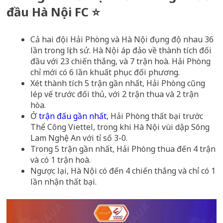
đầu Hà Nội FC ⭐
Cả hai đội Hải Phòng và Hà Nội đụng độ nhau 36
lần trong lịch sử. Hà Nội áp đảo về thành tích đối
đầu với 23 chiến thắng, và 7 trận hoà. Hải Phòng
chỉ mới có 6 lần khuất phục đối phương.
Xét thành tích 5 trận gần nhất, Hải Phòng cũng
lép vế trước đối thủ, với 2 trận thua và 2 trận
hòa.
Ở
trận đấu gần nhất
, Hải Phòng thất bại trước
Thể Công Viettel, trong khi Hà Nội vùi dập Sông
Lam Nghệ An với tỉ số 3-0.
Trong 5 trận gần nhất, Hải Phòng thua đến 4 trận
và có 1 trận hoà.
Ngược lại, Hà Nội có đến 4 chiến thắng và chỉ có 1
lần nhận thất bại.