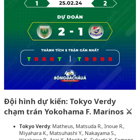
Đội hình dự kiến: Tokyo Verdy
chạm trán Yokohama F. Marinos ⚔️
Tokyo Verdy
: Matheus, Matsuda R., Inoue R.,
Miyahara K., Matsuhashi Y., Nakayama S.,
Hirakawa R., Arai Y., Morita K., Fukuda Y., Someno