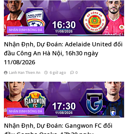
NHẬN ĐỊNH BÓNG ĐÁ
Nhận Định, Dự Đoán: Adelaide United đối
đầu Công An Hà Nội, 16h30 ngày
11/08/2026
Lanh Han Thien An
6 giờ ago
0
NHẬN ĐỊNH BÓNG ĐÁ
Nhận Định, Dự Đoán: Gangwon FC đối