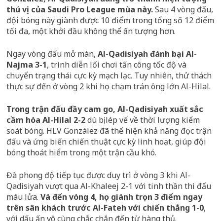
thú vị của Saudi Pro League mùa này.
Sau 4 vòng đấu,
đội bóng này giành được 10 điểm trong tổng số 12 điểm
tối đa, một khởi đầu không thể ấn tượng hơn.
Ngay vòng đấu mở màn,
Al-Qadisiyah đánh bại Al-
Najma 3-1
, trình diễn lối chơi tấn công tốc độ và
chuyển trạng thái cực kỳ mạch lạc. Tuy nhiên, thử thách
thực sự đến ở vòng 2 khi họ chạm trán ông lớn Al-Hilal.
Trong trận đấu đầy cam go, Al-Qadisiyah xuất sắc
cầm hòa Al-Hilal 2-2
dù bị lép vế về thời lượng kiểm
soát bóng. HLV González đã thể hiện khả năng đọc trận
đấu và ứng biến chiến thuật cực kỳ linh hoạt, giúp đội
bóng thoát hiểm trong một trận cầu khó.
Đà phong độ tiếp tục được duy trì ở vòng 3 khi Al-
Qadisiyah vượt qua Al-Khaleej 2-1 với tinh thần thi đấu
máu lửa.
Và đến vòng 4, họ giành trọn 3 điểm ngay
trên sân khách trước Al-Fateh với chiến thắng 1-0
,
với dấu ấn vô cùng chắc chắn đến từ hàng thủ.