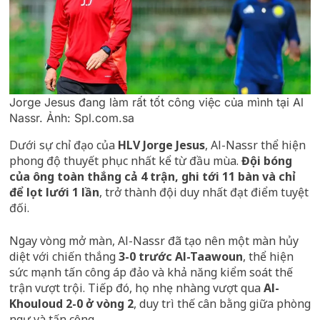
Jorge Jesus đang làm rất tốt công việc của mình tại Al
Nassr. Ảnh: Spl.com.sa
Dưới sự chỉ đạo của
HLV Jorge Jesus
, Al-Nassr thể hiện
phong độ thuyết phục nhất kể từ đầu mùa.
Đội bóng
của ông toàn thắng cả 4 trận, ghi tới 11 bàn và chỉ
để lọt lưới 1 lần
, trở thành đội duy nhất đạt điểm tuyệt
đối.
Ngay vòng mở màn, Al-Nassr đã tạo nên một màn hủy
diệt với chiến thắng
3-0 trước Al-Taawoun
, thể hiện
sức mạnh tấn công áp đảo và khả năng kiểm soát thế
trận vượt trội. Tiếp đó, họ nhẹ nhàng vượt qua
Al-
Khouloud 2-0 ở vòng 2
, duy trì thế cân bằng giữa phòng
ngự và tấn công.