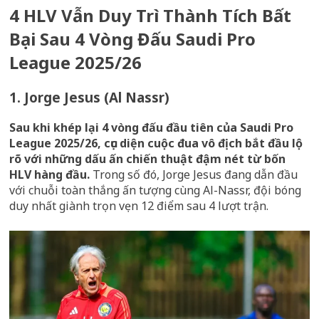
4 HLV Vẫn Duy Trì Thành Tích Bất
Bại Sau 4 Vòng Đấu Saudi Pro
League 2025/26
1. Jorge Jesus (Al Nassr)
Sau khi khép lại 4 vòng đấu đầu tiên của Saudi Pro
League 2025/26, cục diện cuộc đua vô địch bắt đầu lộ
rõ với những dấu ấn chiến thuật đậm nét từ bốn
HLV hàng đầu.
Trong số đó, Jorge Jesus đang dẫn đầu
với chuỗi toàn thắng ấn tượng cùng Al-Nassr, đội bóng
duy nhất giành trọn vẹn 12 điểm sau 4 lượt trận.