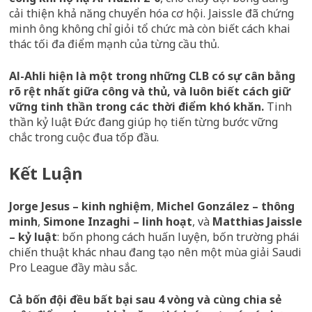
cải thiện khả năng chuyển hóa cơ hội. Jaissle đã chứng
minh ông không chỉ giỏi tổ chức mà còn biết cách khai
thác tối đa điểm mạnh của từng cầu thủ.
Al-Ahli hiện là một trong những CLB có sự cân bằng
rõ rệt nhất giữa công và thủ, và luôn biết cách giữ
vững tinh thần trong các thời điểm khó khăn.
Tinh
thần kỷ luật Đức đang giúp họ tiến từng bước vững
chắc trong cuộc đua tốp đầu.
Kết Luận
Jorge Jesus – kinh nghiệm
,
Michel González – thông
minh
,
Simone Inzaghi – linh hoạt
, và
Matthias Jaissle
– kỷ luật
: bốn phong cách huấn luyện, bốn trường phái
chiến thuật khác nhau đang tạo nên một mùa giải Saudi
Pro League đầy màu sắc.
Cả bốn đội đều bất bại sau 4 vòng và cùng chia sẻ