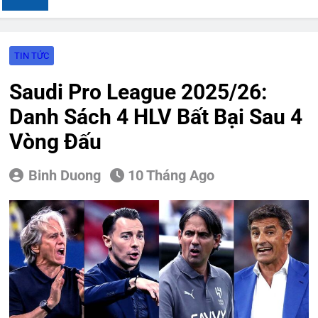
10 Cầu Thủ Đắt Giá nhất K
League 1 năm 2026
6 Giờ Ago
TIN TỨC
Nhận Định, Dự Đoán: Pohang
Steelers đối đầu Ulsan HD, 17h30
Saudi Pro League 2025/26:
ngày 08/08/2026
13 Giờ Ago
Danh Sách 4 HLV Bất Bại Sau 4
Nhận Định, Dự Đoán: Jeonbuk
Hyundai Motors đối đầu Jeju SK,
Vòng Đấu
17h30 ngày 08/08/2026
23 Giờ Ago
Nhận Định, Dự Đoán: Cerezo Osaka
Binh Duong
10 Tháng Ago
đối đầu Fagiano Okayama, 17h00
ngày 08/08/2026
1 Ngày Ago