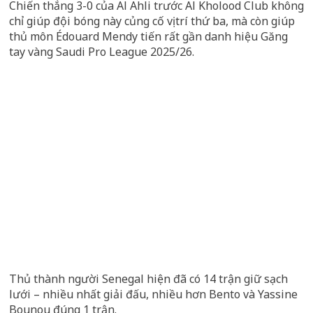
Chiến thắng 3-0 của Al Ahli trước Al Kholood Club không
chỉ giúp đội bóng này củng cố vị trí thứ ba, mà còn giúp
thủ môn Édouard Mendy tiến rất gần danh hiệu Găng
tay vàng Saudi Pro League 2025/26.
Thủ thành người Senegal hiện đã có 14 trận giữ sạch
lưới – nhiều nhất giải đấu, nhiều hơn Bento và Yassine
Bounou đúng 1 trận.