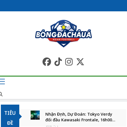
Skip
to
content
Trang Tin Tức
Bóng Đá Châu Á 
Cập Nhật Liên Tụ
TIÊU
Nhận Định, Dự Đoán: Tokyo Verdy
đối đầu Kawasaki Frontale, 16h00
ĐỀ
ngày 09/08/2026
47 Phút Ago