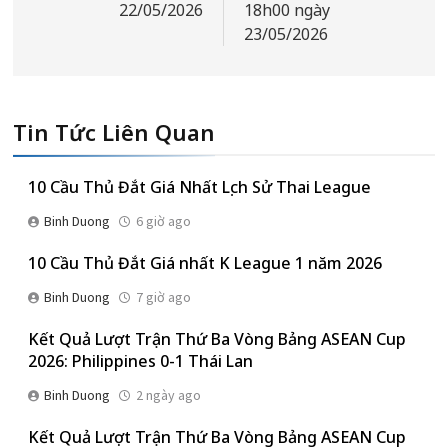
viết
22/05/2026
18h00 ngày
23/05/2026
Tin Tức Liên Quan
10 Cầu Thủ Đắt Giá Nhất Lịch Sử Thai League
Binh Duong
6 giờ ago
10 Cầu Thủ Đắt Giá nhất K League 1 năm 2026
Binh Duong
7 giờ ago
Kết Quả Lượt Trận Thứ Ba Vòng Bảng ASEAN Cup
2026: Philippines 0-1 Thái Lan
Binh Duong
2 ngày ago
Kết Quả Lượt Trận Thứ Ba Vòng Bảng ASEAN Cup