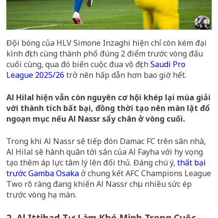
Đội bóng của HLV Simone Inzaghi hiện chỉ còn kém đại
kình địch cùng thành phố đúng 2 điểm trước vòng đấu
cuối cùng, qua đó biến cuộc đua vô địch
Saudi Pro
League 2025/26
trở nên hấp dẫn hơn bao giờ hết.
Al Hilal hiện vẫn còn nguyên cơ hội khép lại mùa giải
với thành tích bất bại, đồng thời tạo nên màn lật đổ
ngoạn mục nếu Al Nassr sẩy chân ở vòng cuối.
Trong khi Al Nassr sẽ tiếp đón Damac FC trên sân nhà,
Al Hilal sẽ hành quân tới sân của Al Fayha với hy vọng
tạo thêm áp lực tâm lý lên đối thủ. Đáng chú ý,
thất bại
trước Gamba Osaka
ở chung kết AFC Champions League
Two rõ ràng đang khiến Al Nassr chịu nhiều sức ép
trước vòng hạ màn.
2. Al Ittihad Tự Làm Khó Mình Trong Cuộc