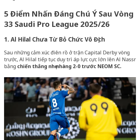
5 Điểm Nhấn Đáng Chú Ý Sau Vòng
33 Saudi Pro League 2025/26
1. Al Hilal Chưa Từ Bỏ Chức Vô Địch
Sau những cảm xúc điên rồ ở trận Capital Derby vòng
trước, Al Hilal tiếp tục duy trì áp lực cực lớn lên Al Nassr
bằng
chiến thắng nhẹ nhàng 2-0 trước NEOM SC.