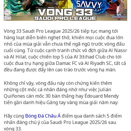
Vòng 33 Saudi Pro League 2025/26 tiếp tục mang tới
hàng loạt diễn biến nghẹt thở, khiến mọi cuộc đua lớn
nhỏ của mùa giải vẫn chưa thể ngã ngũ trước vòng đấu
cuối cùng. Từ cuộc cạnh tranh chức vô địch giữa Al Nassr
và Al Hilal, cuộc chiến top 5 của Al Ittihad Club cho tới
cuộc đua trụ hạng giữa Damac FC và Al Riyadh SC, tất cả
đều đang được đẩy lên cao trào trước vòng hạ màn.
Không chỉ vậy, vòng đấu này còn chứng kiến thêm
những cột mốc cá nhân đáng nhớ như việc Julián
Quiñones cán mốc 30 bàn thắng hay Édouard Mendy
tiến gần danh hiệu Găng tay vàng mùa giải năm nay.
Hãy cùng
Bóng Đá Châu Á
điểm qua danh sách 5 điểm
nhấn đáng chú ý của Saudi Pro League 2025/26 sau
vòng 33.