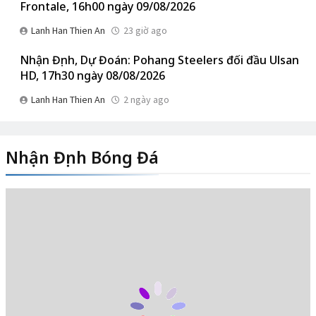
Frontale, 16h00 ngày 09/08/2026
Lanh Han Thien An
23 giờ ago
Nhận Định, Dự Đoán: Pohang Steelers đối đầu Ulsan
HD, 17h30 ngày 08/08/2026
Lanh Han Thien An
2 ngày ago
Nhận Định Bóng Đá