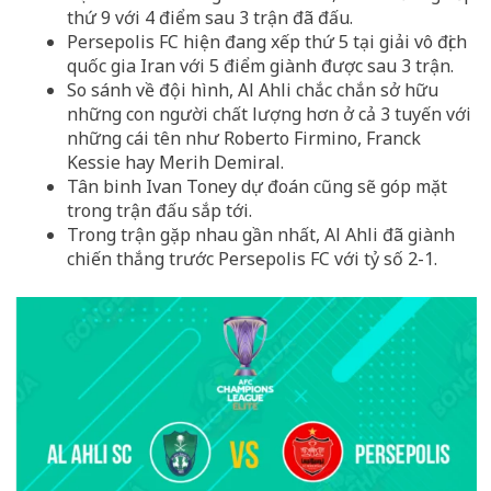
thứ 9 với 4 điểm sau 3 trận đã đấu.
Persepolis FC hiện đang xếp thứ 5 tại giải vô địch
quốc gia Iran với 5 điểm giành được sau 3 trận.
So sánh về đội hình, Al Ahli chắc chắn sở hữu
những con người chất lượng hơn ở cả 3 tuyến với
những cái tên như Roberto Firmino, Franck
Kessie hay Merih Demiral.
Tân binh Ivan Toney dự đoán cũng sẽ góp mặt
trong trận đấu sắp tới.
Trong trận gặp nhau gần nhất, Al Ahli đã giành
chiến thắng trước Persepolis FC với tỷ số 2-1.