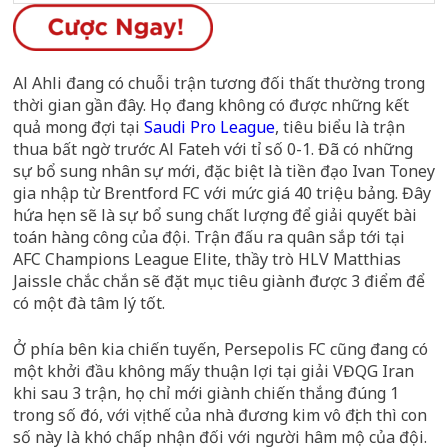
Al Ahli đang có chuỗi trận tương đối thất thường trong
thời gian gần đây. Họ đang không có được những kết
quả mong đợi tại
Saudi Pro League
, tiêu biểu là trận
thua bất ngờ trước Al Fateh với tỉ số 0-1. Đã có những
sự bổ sung nhân sự mới, đặc biệt là tiền đạo Ivan Toney
gia nhập từ Brentford FC với mức giá 40 triệu bảng. Đây
hứa hẹn sẽ là sự bổ sung chất lượng để giải quyết bài
toán hàng công của đội. Trận đấu ra quân sắp tới tại
AFC Champions League Elite, thầy trò HLV Matthias
Jaissle chắc chắn sẽ đặt mục tiêu giành được 3 điểm để
có một đà tâm lý tốt.
Ở phía bên kia chiến tuyến, Persepolis FC cũng đang có
một khởi đầu không mấy thuận lợi tại giải VĐQG Iran
khi sau 3 trận, họ chỉ mới giành chiến thắng đúng 1
trong số đó, với vị thế của nhà đương kim vô địch thì con
số này là khó chấp nhận đối với người hâm mộ của đội.