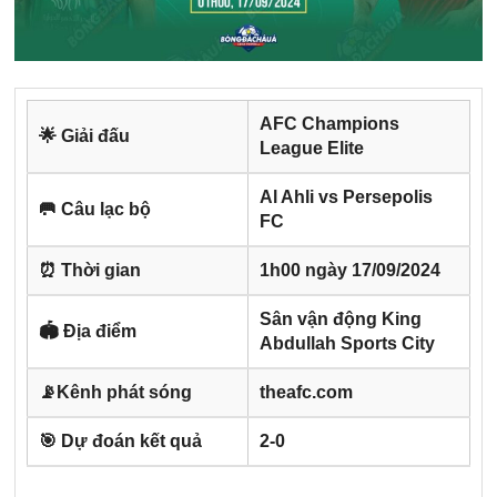
AFC Champions
🌟 Giải đấu
League Elite
Al Ahli vs Persepolis
🥅 Câu lạc bộ
FC
⏰ Thời gian
1h00 ngày 17/09/2024
Sân vận động King
🏟️ Địa điểm
Abdullah Sports City
📡Kênh phát sóng
theafc.com
🎯 Dự đoán kết quả
2-0