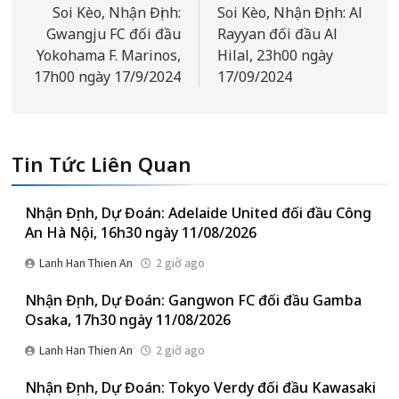
hướng
Soi Kèo, Nhận Định:
Soi Kèo, Nhận Định: Al
Gwangju FC đối đầu
Rayyan đối đầu Al
bài
Yokohama F. Marinos,
Hilal, 23h00 ngày
viết
17h00 ngày 17/9/2024
17/09/2024
Tin Tức Liên Quan
Nhận Định, Dự Đoán: Adelaide United đối đầu Công
An Hà Nội, 16h30 ngày 11/08/2026
Lanh Han Thien An
2 giờ ago
Nhận Định, Dự Đoán: Gangwon FC đối đầu Gamba
Osaka, 17h30 ngày 11/08/2026
Lanh Han Thien An
2 giờ ago
Nhận Định, Dự Đoán: Tokyo Verdy đối đầu Kawasaki