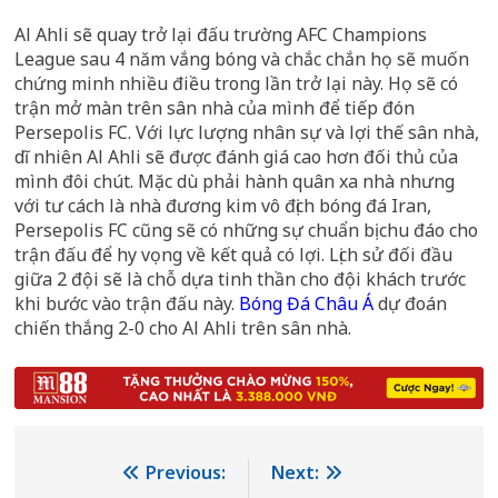
Al Ahli sẽ quay trở lại đấu trường AFC Champions
League sau 4 năm vắng bóng và chắc chắn họ sẽ muốn
chứng minh nhiều điều trong lần trở lại này. Họ sẽ có
trận mở màn trên sân nhà của mình để tiếp đón
Persepolis FC. Với lực lượng nhân sự và lợi thế sân nhà,
dĩ nhiên Al Ahli sẽ được đánh giá cao hơn đối thủ của
mình đôi chút. Mặc dù phải hành quân xa nhà nhưng
với tư cách là nhà đương kim vô địch bóng đá Iran,
Persepolis FC cũng sẽ có những sự chuẩn bị chu đáo cho
trận đấu để hy vọng về kết quả có lợi. Lịch sử đối đầu
giữa 2 đội sẽ là chỗ dựa tinh thần cho đội khách trước
khi bước vào trận đấu này.
Bóng Đá Châu Á
dự đoán
chiến thắng 2-0 cho Al Ahli trên sân nhà.
Điều
Previous:
Next: