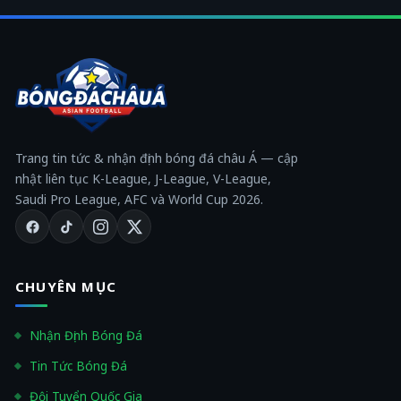
Trang tin tức & nhận định bóng đá châu Á — cập
nhật liên tục K-League, J-League, V-League,
Saudi Pro League, AFC và World Cup 2026.
CHUYÊN MỤC
Nhận Định Bóng Đá
Tin Tức Bóng Đá
Đội Tuyển Quốc Gia