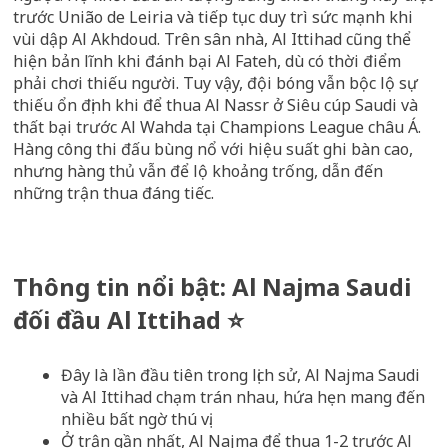
trước União de Leiria và tiếp tục duy trì sức mạnh khi
vùi dập Al Akhdoud. Trên sân nhà, Al Ittihad cũng thể
hiện bản lĩnh khi đánh bại Al Fateh, dù có thời điểm
phải chơi thiếu người. Tuy vậy, đội bóng vẫn bộc lộ sự
thiếu ổn định khi để thua Al Nassr ở Siêu cúp Saudi và
thất bại trước Al Wahda tại Champions League châu Á.
Hàng công thi đấu bùng nổ với hiệu suất ghi bàn cao,
nhưng hàng thủ vẫn để lộ khoảng trống, dẫn đến
những trận thua đáng tiếc.
Thông tin nổi bật: Al Najma Saudi
đối đầu Al Ittihad ⭐
Đây là lần đầu tiên trong lịch sử, Al Najma Saudi
và Al Ittihad chạm trán nhau, hứa hẹn mang đến
nhiều bất ngờ thú vị.
Ở trận gần nhất, Al Najma để thua 1-2 trước Al