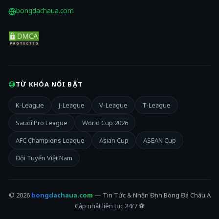
bongdachaua.com
TỪ KHÓA NỔI BẬT
K-League
J-League
V-League
T-League
Saudi Pro League
World Cup 2026
AFC Champions League
Asian Cup
ASEAN Cup
Đội Tuyển Việt Nam
© 2026
bongdachaua.com
— Tin Tức & Nhận Định Bóng Đá Châu Á
Cập nhật liên tục 24/7 ⚽