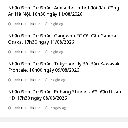
Nhận Định, Dự Đoán: Adelaide United đối đầu Công
An Hà Nội, 16h30 ngày 11/08/2026
Lanh Han Thien An
2 giờ ago
Nhận Định, Dự Đoán: Gangwon FC đối đầu Gamba
Osaka, 17h30 ngày 11/08/2026
Lanh Han Thien An
2 giờ ago
Nhận Định, Dự Đoán: Tokyo Verdy đối đầu Kawasaki
Frontale, 16h00 ngày 09/08/2026
Lanh Han Thien An
23 giờ ago
Nhận Định, Dự Đoán: Pohang Steelers đối đầu Ulsan
HD, 17h30 ngày 08/08/2026
Lanh Han Thien An
2 ngày ago