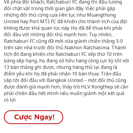
Về phía đội khách, Ratchaburi FC đang thi đấu tương
đối chật vật trong thời gian gần đây. Việc phải gặp
những đối thủ cứng cựa liên tục như Muangthong
United hay Port MTI FC đã khiến cho thành tích của đội
không được khả quan lúc này. Họ đã để thua khi phải
đối đầu với những đối thủ mạnh hơn. Tuy nhiên,
Ratchaburi FC cũng đã mới vừa giành chiến thắng 3-0
trên sân nhà trước đối thủ Nakhon Ratchasima. Thành
tích đó đang khiến cho Ratchaburi FC xếp thứ 10 trên
bảng xếp hạng, họ đang sở hữu hàng công cực kỳ tốt với
13 bàn thắng ghi được, nhưng hàng thủ lại đang là
điểm yếu khi họ đã phải nhận 10 bàn thua. Trận đấu
sắp tới đối đầu với Bangkok United – một đối thủ cũng
được đánh giá mạnh hơn, thầy trò HLV Kongthep sẽ cần
phải chiến đấu hết mình nếu muốn giành một kết quả
có lợi.