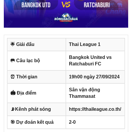
🌟 Giải đấu
Thai League 1
Bangkok United vs
🥅 Câu lạc bộ
Ratchaburi FC
⏰ Thời gian
19h00 ngày 27/09/2024
Sân vận động
🏟️ Địa điểm
Thammasat
📡Kênh phát sóng
https://thaileague.co.th/
🎯 Dự đoán kết quả
2-0