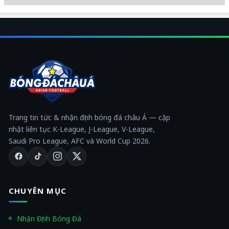
Trang tin tức & nhận định bóng đá châu Á — cập
nhật liên tục K-League, J-League, V-League,
Saudi Pro League, AFC và World Cup 2026.
CHUYÊN MỤC
Nhận Định Bóng Đá