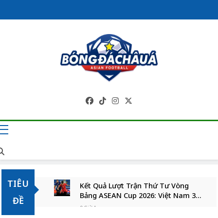
Skip
to
content
Trang Tin Tức
Bóng Đá Châu Á 
Cập Nhật Liên Tụ
TIÊU
Kết Quả Lượt Trận Thứ Tư Vòng
Bảng ASEAN Cup 2026: Việt Nam 3-
ĐỀ
1 Campuchia
9 Giờ Ago