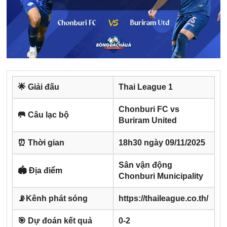
🌟 Giải đấu
Thai League 1
Chonburi FC vs
🥅 Câu lạc bộ
Buriram United
⏰ Thời gian
18h30 ngày 09/11/2025
Sân vận động
🏟️ Địa điểm
Chonburi Municipality
📡Kênh phát sóng
https://thaileague.co.th/
🎯 Dự đoán kết quả
0-2