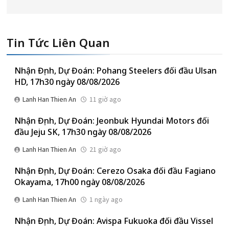
Tin Tức Liên Quan
Nhận Định, Dự Đoán: Pohang Steelers đối đầu Ulsan
HD, 17h30 ngày 08/08/2026
Lanh Han Thien An
11 giờ ago
Nhận Định, Dự Đoán: Jeonbuk Hyundai Motors đối
đầu Jeju SK, 17h30 ngày 08/08/2026
Lanh Han Thien An
21 giờ ago
Nhận Định, Dự Đoán: Cerezo Osaka đối đầu Fagiano
Okayama, 17h00 ngày 08/08/2026
Lanh Han Thien An
1 ngày ago
Nhận Định, Dự Đoán: Avispa Fukuoka đối đầu Vissel