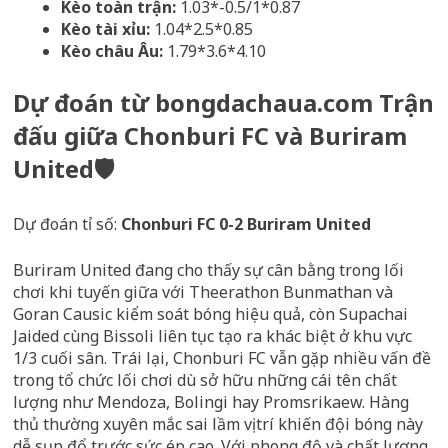
Kèo toàn trận:
1.03*-0.5/1*0.87
Kèo tài xỉu:
1.04*2.5*0.85
Kèo châu Âu:
1.79*3.6*4.10
Dự đoán từ bongdachaua.com Trận
đấu giữa Chonburi FC và Buriram
United🛡️
Dự đoán tỉ số:
Chonburi FC 0-2 Buriram United
Buriram United đang cho thấy sự cân bằng trong lối
chơi khi tuyến giữa với Theerathon Bunmathan và
Goran Causic kiểm soát bóng hiệu quả, còn Supachai
Jaided cùng Bissoli liên tục tạo ra khác biệt ở khu vực
1/3 cuối sân. Trái lại, Chonburi FC vẫn gặp nhiều vấn đề
trong tổ chức lối chơi dù sở hữu những cái tên chất
lượng như Mendoza, Bolingi hay Promsrikaew. Hàng
thủ thường xuyên mắc sai lầm vị trí khiến đội bóng này
dễ sụp đổ trước sức ép cao. Với phong độ và chất lượng