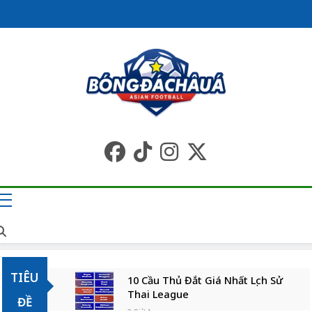
Skip
to
content
Trang Tin Tức
Bóng Đá Châu Á 
Cập Nhật Liên Tụ
TIÊU
10 Cầu Thủ Đắt Giá Nhất Lịch Sử
Thai League
ĐỀ
2 Giờ Ago