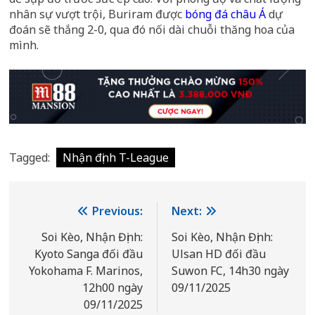
nhân sự vượt trội, Buriram được
bóng đá châu Á
dự
đoán sẽ thắng 2-0, qua đó nối dài chuỗi thăng hoa của
mình.
Tagged:
Nhận định T-League
Điều
Previous:
Next:
hướng
Soi Kèo, Nhận Định:
Soi Kèo, Nhận Định:
Kyoto Sanga đối đầu
Ulsan HD đối đầu
bài
Yokohama F. Marinos,
Suwon FC, 14h30 ngày
viết
12h00 ngày
09/11/2025
09/11/2025