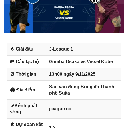
🌟 Giải đấu
J-League 1
🥅 Câu lạc bộ
Gamba Osaka vs Vissel Kobe
⏰ Thời gian
13h00 ngày 9/11/2025
Sân vận động Bóng đá Thành
🏟️ Địa điểm
phố Suita
📡Kênh phát
jleague.co
sóng
🎯 Dự đoán kết
1-2