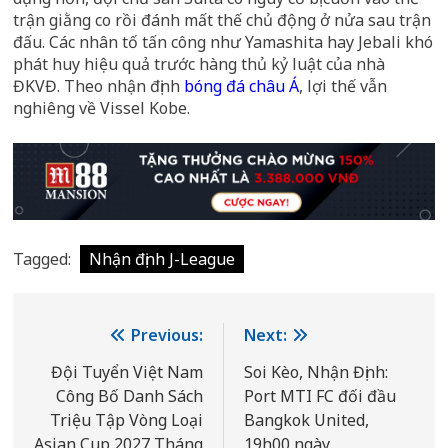
trận giằng co rồi đánh mất thế chủ động ở nửa sau trận
đấu. Các nhân tố tấn công như Yamashita hay Jebali khó
phát huy hiệu quả trước hàng thủ kỷ luật của nhà
ĐKVĐ. Theo nhận định
bóng đá châu Á
, lợi thế vẫn
nghiêng về Vissel Kobe.
Tagged:
Nhận định J-League
Điều
Previous:
Next:
hướng
Đội Tuyển Việt Nam
Soi Kèo, Nhận Định:
Công Bố Danh Sách
Port MTI FC đối đầu
bài
Triệu Tập Vòng Loại
Bangkok United,
viết
Asian Cup 2027 Tháng
19h00 ngày