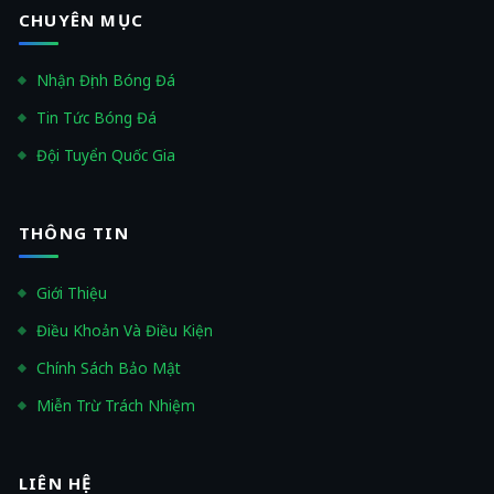
CHUYÊN MỤC
Nhận Định Bóng Đá
Tin Tức Bóng Đá
Đội Tuyển Quốc Gia
THÔNG TIN
Giới Thiệu
Điều Khoản Và Điều Kiện
Chính Sách Bảo Mật
Miễn Trừ Trách Nhiệm
LIÊN HỆ