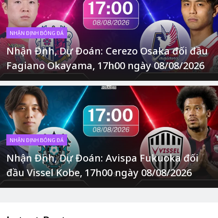
NHẬN ĐỊNH BÓNG ĐÁ
Nhận Định, Dự Đoán: Cerezo Osaka đối đầu
Fagiano Okayama, 17h00 ngày 08/08/2026
NHẬN ĐỊNH BÓNG ĐÁ
Nhận Định, Dự Đoán: Avispa Fukuoka đối
đầu Vissel Kobe, 17h00 ngày 08/08/2026