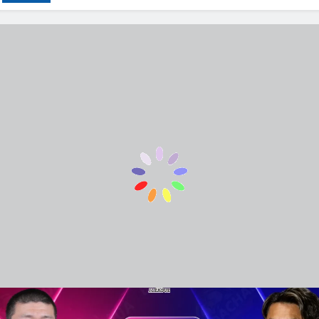
10 Cầu Thủ Đắt Giá Nhất Lịch Sử
Thai League
5 Giờ Ago
10 Cầu Thủ Đắt Giá nhất K
League 1 năm 2026
6 Giờ Ago
Nhận Định, Dự Đoán: Pohang
Steelers đối đầu Ulsan HD, 17h30
ngày 08/08/2026
14 Giờ Ago
Nhận Định, Dự Đoán: Jeonbuk
Hyundai Motors đối đầu Jeju SK,
17h30 ngày 08/08/2026
1 Ngày Ago
NHẬN ĐỊNH BÓNG ĐÁ
Nhận Định, Dự Đoán: Jeonbuk Hyundai
Motors đối đầu Jeju SK, 17h30 ngày
08/08/2026