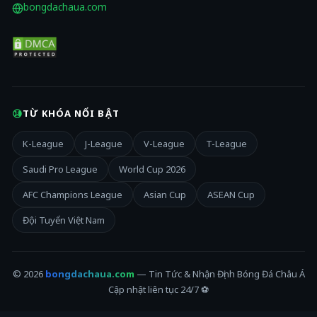
bongdachaua.com
TỪ KHÓA NỔI BẬT
K-League
J-League
V-League
T-League
Saudi Pro League
World Cup 2026
AFC Champions League
Asian Cup
ASEAN Cup
Đội Tuyển Việt Nam
© 2026
bongdachaua.com
— Tin Tức & Nhận Định Bóng Đá Châu Á
Cập nhật liên tục 24/7 ⚽