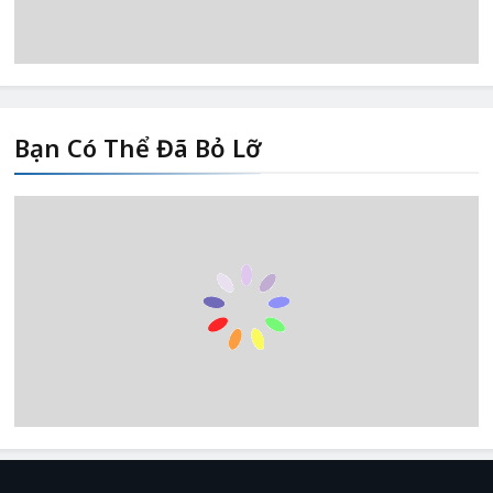
Bạn Có Thể Đã Bỏ
Lỡ