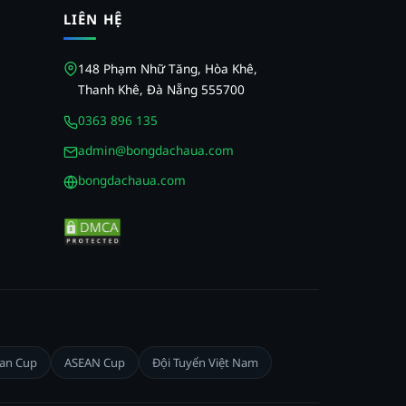
LIÊN HỆ
148 Phạm Nhữ Tăng, Hòa Khê,
Thanh Khê, Đà Nẵng 555700
0363 896 135
admin@bongdachaua.com
bongdachaua.com
ian Cup
ASEAN Cup
Đội Tuyển Việt Nam