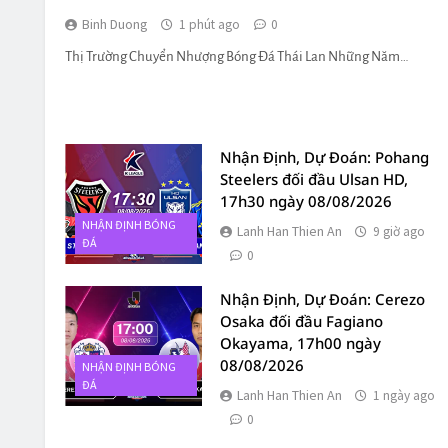
Binh Duong
1 phút ago
0
Thị Trường Chuyển Nhượng Bóng Đá Thái Lan Những Năm…
Nhận Định, Dự Đoán: Pohang
Steelers đối đầu Ulsan HD,
17h30 ngày 08/08/2026
NHẬN ĐỊNH BÓNG
Lanh Han Thien An
9 giờ ago
ĐÁ
0
Nhận Định, Dự Đoán: Cerezo
Osaka đối đầu Fagiano
Okayama, 17h00 ngày
08/08/2026
NHẬN ĐỊNH BÓNG
ĐÁ
Lanh Han Thien An
1 ngày ago
0