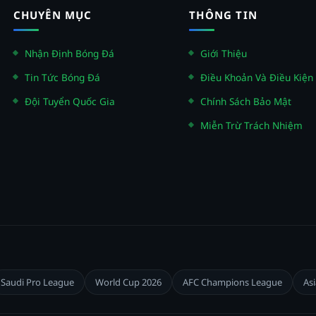
CHUYÊN MỤC
THÔNG TIN
Nhận Định Bóng Đá
Giới Thiệu
Tin Tức Bóng Đá
Điều Khoản Và Điều Kiện
Đội Tuyển Quốc Gia
Chính Sách Bảo Mật
Miễn Trừ Trách Nhiệm
Saudi Pro League
World Cup 2026
AFC Champions League
As