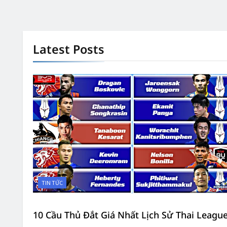
Latest
Posts
TIN TỨC
10 Cầu Thủ Đắt Giá Nhất Lịch Sử Thai Leagu