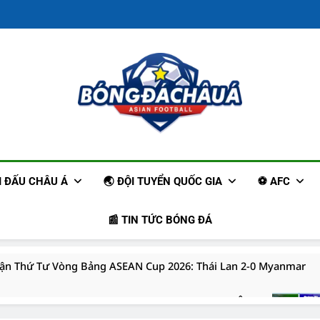
Trang Tin Tức
Cập Nhậ
ẢI ĐẤU CHÂU Á
🌏 ĐỘI TUYỂN QUỐC GIA
⚽ AFC
📰 TIN TỨC BÓNG ĐÁ
rận Thứ Tư Vòng Bảng ASEAN Cup 2026: Thái Lan 2-0 Myanmar
 Bản Trở Lại J1 League Sau Khi Thi Đấu Tại Châu Âu