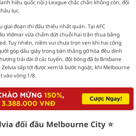
 danh hiệu quốc nội J-League chắc chắn không còn, đội
hâu lục.
u giai đoạn thi đấu thiếu nhất quán. Tại AFC
lio Vidmar vừa chấm dứt chuỗi hai trận thua bằng
ed. Tuy nhiên, niềm vui chưa trọn vẹn khi hai công
gười góp dấu giày trong bàn thắng gỡ hòa đều dính
ương trải dài ở các tuyến, đội bóng đã bị Brisbane
Zelvia sắp tới được xem là bước ngoặt, khi Melbourne
ất vào vòng 1/8.
lvia đối đầu Melbourne City ⭐