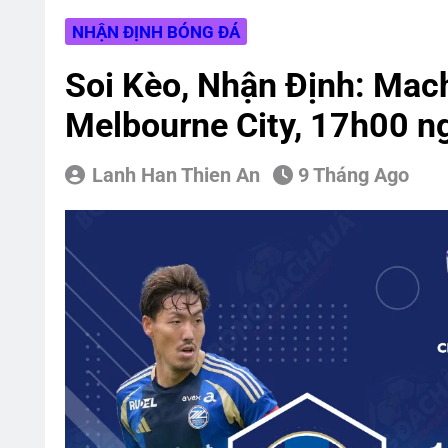
5 Cầu Thủ Nhật
NHẬN ĐỊNH BÓNG ĐÁ
18 Giờ Ago
6 HLV Tiêu Biể
Soi Kèo, Nhận Định: Mach
22 Giờ Ago
Melbourne City, 17h00 
Lanh Han Thien An
9 Tháng Ago