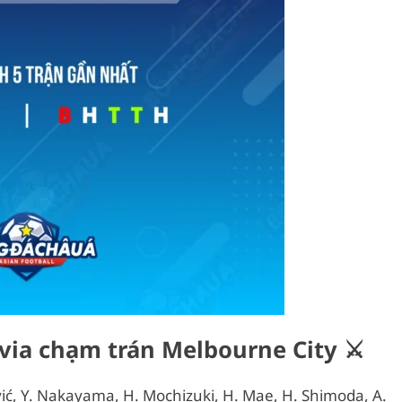
lvia chạm trán Melbourne City ⚔️
šević, Y. Nakayama, H. Mochizuki, H. Mae, H. Shimoda, A.