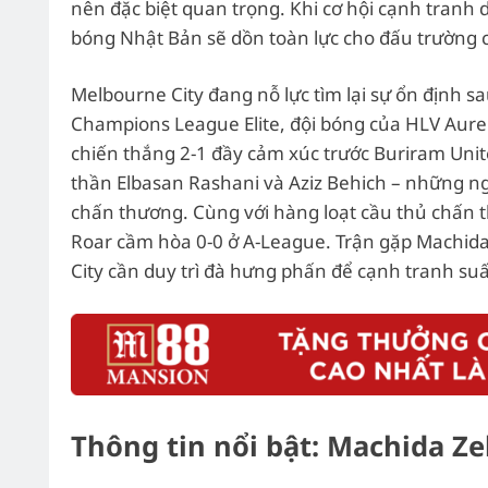
nên đặc biệt quan trọng. Khi cơ hội cạnh tranh
bóng Nhật Bản sẽ dồn toàn lực cho đấu trường c
Melbourne City đang nỗ lực tìm lại sự ổn định sa
Champions League Elite, đội bóng của HLV Aure
chiến thắng 2-1 đầy cảm xúc trước Buriram Unit
thần Elbasan Rashani và Aziz Behich – những n
chấn thương. Cùng với hàng loạt cầu thủ chấn th
Roar cầm hòa 0-0 ở A-League. Trận gặp Machida 
City cần duy trì đà hưng phấn để cạnh tranh su
Thông tin nổi bật: Machida Ze