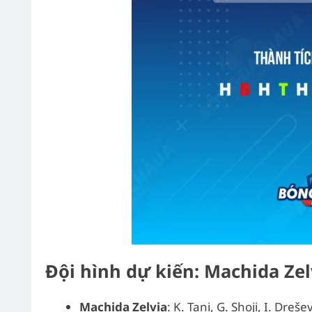
Đội hình dự kiến: Machida Ze
Machida Zelvia
: K. Tani, G. Shoji, I. Dre