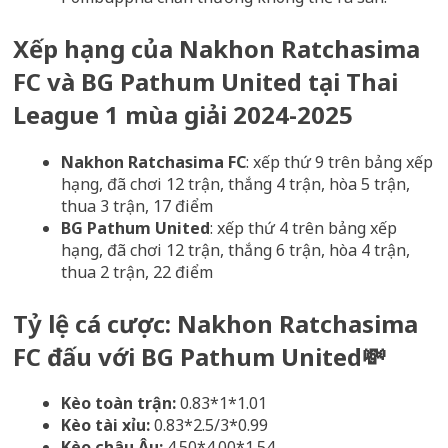
Xếp hạng của Nakhon Ratchasima
FC và BG Pathum United tại Thai
League 1 mùa giải 2024-2025
Nakhon Ratchasima FC
: xếp thứ 9 trên bảng xếp
hạng, đã chơi 12 trận, thắng 4 trận, hòa 5 trận,
thua 3 trận, 17 điểm
BG Pathum United
: xếp thứ 4 trên bảng xếp
hạng, đã chơi 12 trận, thắng 6 trận, hòa 4 trận,
thua 2 trận, 22 điểm
Tỷ lệ cá cược: Nakhon Ratchasima
FC đấu với BG Pathum United💸
Kèo toàn trận:
0.83*1*1.01
Kèo tài xỉu:
0.83*2.5/3*0.99
Kèo châu Âu:
4.50*4.00*1.54