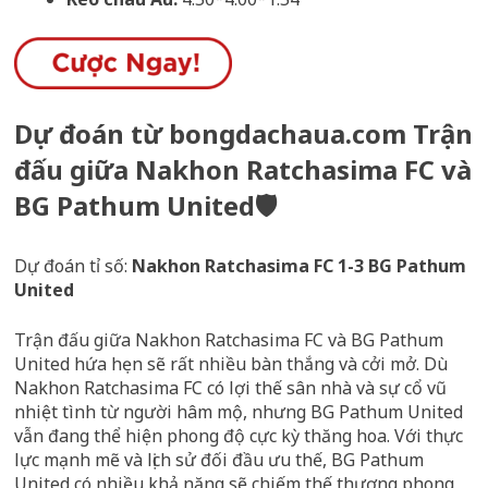
Dự đoán từ bongdachaua.com Trận
đấu giữa Nakhon Ratchasima FC và
BG Pathum United🛡️
Dự đoán tỉ số:
Nakhon Ratchasima FC 1-3 BG Pathum
United
Trận đấu giữa Nakhon Ratchasima FC và BG Pathum
United hứa hẹn sẽ rất nhiều bàn thắng và cởi mở. Dù
Nakhon Ratchasima FC có lợi thế sân nhà và sự cổ vũ
nhiệt tình từ người hâm mộ, nhưng BG Pathum United
vẫn đang thể hiện phong độ cực kỳ thăng hoa. Với thực
lực mạnh mẽ và lịch sử đối đầu ưu thế, BG Pathum
United có nhiều khả năng sẽ chiếm thế thượng phong