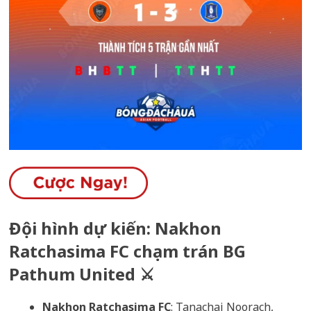
Đội hình dự kiến: Nakhon
Ratchasima FC chạm trán BG
Pathum United ⚔️
Nakhon Ratchasima FC
: Tanachai Noorach,