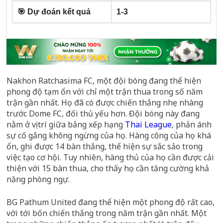
🎯 Dự đoán kết quả
1-3
Nakhon Ratchasima FC, một đội bóng đang thể hiện
phong độ tạm ổn với chỉ một trận thua trong số năm
trận gần nhất. Họ đã có được chiến thắng nhẹ nhàng
trước Dome FC, đối thủ yếu hơn. Đội bóng này đang
nằm ở vị trí giữa bảng xếp hạng
Thai League
, phản ánh
sự cố gắng không ngừng của họ. Hàng công của họ khá
ổn, ghi được 14 bàn thắng, thể hiện sự sắc sảo trong
việc tạo cơ hội. Tuy nhiên, hàng thủ của họ cần được cải
thiện với 15 bàn thua, cho thấy họ cần tăng cường khả
năng phòng ngự.
BG Pathum United đang thể hiện một phong độ rất cao,
với tới bốn chiến thắng trong năm trận gần nhất. Một