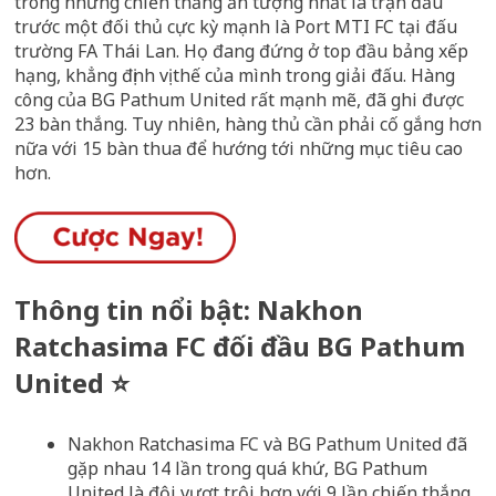
trong những chiến thắng ấn tượng nhất là trận đấu
trước một đối thủ cực kỳ mạnh là Port MTI FC tại đấu
trường FA Thái Lan. Họ đang đứng ở top đầu bảng xếp
hạng, khẳng định vị thế của mình trong giải đấu. Hàng
công của BG Pathum United rất mạnh mẽ, đã ghi được
23 bàn thắng. Tuy nhiên, hàng thủ cần phải cố gắng hơn
nữa với 15 bàn thua để hướng tới những mục tiêu cao
hơn.
Thông tin nổi bật: Nakhon
Ratchasima FC đối đầu BG Pathum
United ⭐
Nakhon Ratchasima FC và BG Pathum United đã
gặp nhau 14 lần trong quá khứ, BG Pathum
United là đội vượt trội hơn với 9 lần chiến thắng,