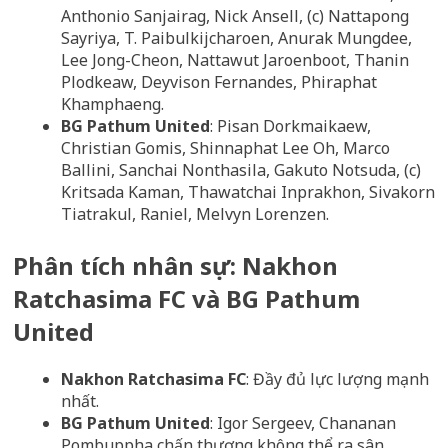
Anthonio Sanjairag, Nick Ansell, (c) Nattapong
Sayriya, T. Paibulki­jcharoen, Anurak Mungdee,
Lee Jong-Cheon, Nattawut Jaroenboot, Thanin
Plodkeaw, Deyvison Fernandes, Phiraphat
Khamphaeng.
BG Pathum United
: Pisan Dorkmaikaew,
Christian Gomis, Shinnaphat Lee Oh, Marco
Ballini, Sanchai Nonthasila, Gakuto Notsuda, (c)
Kritsada Kaman, Thawatchai Inprakhon, Sivakorn
Tiatrakul, Raniel, Melvyn Lorenzen.
Phân tích nhân sự: Nakhon
Ratchasima FC và BG Pathum
United
Nakhon Ratchasima FC
: Đầy đủ lực lượng mạnh
nhất.
BG Pathum United
: Igor Sergeev, Chananan
Pombuppha chấn thương không thể ra sân.