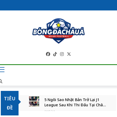
Skip
to
content
Trang Tin Tức
Bóng Đá Châu Á 
Cập Nhật Liên Tụ
TIÊU
5 Ngôi Sao Nhật Bản Trở Lại J1
League Sau Khi Thi Đấu Tại Châu
ĐỀ
Âu
14 Giờ Ago