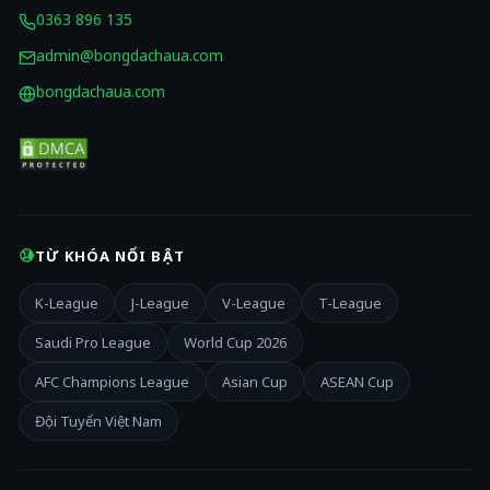
0363 896 135
admin@bongdachaua.com
bongdachaua.com
TỪ KHÓA NỔI BẬT
K-League
J-League
V-League
T-League
Saudi Pro League
World Cup 2026
AFC Champions League
Asian Cup
ASEAN Cup
Đội Tuyển Việt Nam