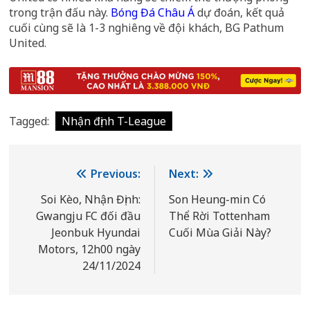
trong trận đấu này.
Bóng Đá Châu Á
dự đoán, kết quả
cuối cùng sẽ là 1-3 nghiêng về đội khách, BG Pathum
United.
Tagged:
Nhận định T-League
Điều
Previous:
Next:
hướng
Soi Kèo, Nhận Định:
Son Heung-min Có
Gwangju FC đối đầu
Thể Rời Tottenham
bài
Jeonbuk Hyundai
Cuối Mùa Giải Này?
viết
Motors, 12h00 ngày
24/11/2024