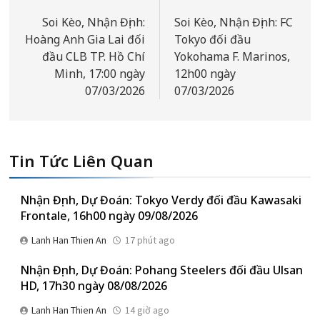
Điều
Previous:
Next:
hướng
Soi Kèo, Nhận Định:
Soi Kèo, Nhận Định: FC
Hoàng Anh Gia Lai đối
Tokyo đối đầu
bài
đầu CLB TP. Hồ Chí
Yokohama F. Marinos,
viết
Minh, 17:00 ngày
12h00 ngày
07/03/2026
07/03/2026
Tin Tức Liên Quan
Nhận Định, Dự Đoán: Tokyo Verdy đối đầu Kawasaki
Frontale, 16h00 ngày 09/08/2026
Lanh Han Thien An
17 phút ago
Nhận Định, Dự Đoán: Pohang Steelers đối đầu Ulsan
HD, 17h30 ngày 08/08/2026