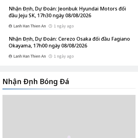
Lanh Han Thien An
14 giờ ago
Nhận Định, Dự Đoán: Jeonbuk Hyundai Motors đối
đầu Jeju SK, 17h30 ngày 08/08/2026
Lanh Han Thien An
1 ngày ago
Nhận Định, Dự Đoán: Cerezo Osaka đối đầu Fagiano
Okayama, 17h00 ngày 08/08/2026
Lanh Han Thien An
1 ngày ago
Nhận Định Bóng Đá