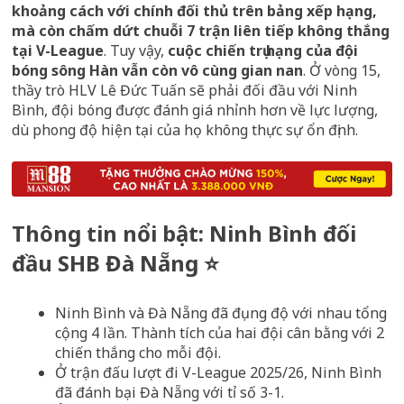
khoảng cách với chính đối thủ trên bảng xếp hạng,
mà còn chấm dứt chuỗi 7 trận liên tiếp không thắng
tại V-League
. Tuy vậy,
cuộc chiến trụ hạng của đội
bóng sông Hàn vẫn còn vô cùng gian nan
. Ở vòng 15,
thầy trò HLV Lê Đức Tuấn sẽ phải đối đầu với Ninh
Bình, đội bóng được đánh giá nhỉnh hơn về lực lượng,
dù phong độ hiện tại của họ không thực sự ổn định.
Thông tin nổi bật: Ninh Bình đối
đầu SHB Đà Nẵng ⭐
Ninh Bình và Đà Nẵng đã đụng độ với nhau tổng
cộng 4 lần. Thành tích của hai đội cân bằng với 2
chiến thắng cho mỗi đội.
Ở trận đấu lượt đi V-League 2025/26, Ninh Bình
đã đánh bại Đà Nẵng với tỉ số 3-1.