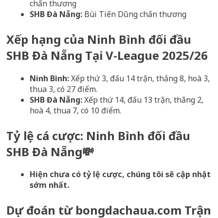
chấn thương
SHB Đà Nẵng:
Bùi Tiến Dũng chấn thương
Xếp hạng của Ninh Bình đối đầu
SHB Đà Nẵng Tại V-League 2025/26
Ninh Bình:
Xếp thứ 3, đấu 14 trận, thắng 8, hoà 3,
thua 3, có 27 điểm.
SHB Đà Nẵng:
Xếp thứ 14, đấu 13 trận, thắng 2,
hoà 4, thua 7, có 10 điểm.
Tỷ lệ cá cược: Ninh Bình đối đầu
SHB Đà Nẵng💸
Hiện chưa có tỷ lệ cược, chúng tôi sẽ cập nhật
sớm nhất.
Dự đoán từ bongdachaua.com Trận