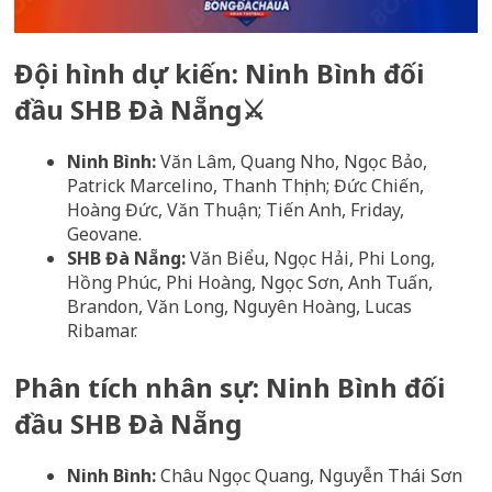
Đội hình dự kiến: Ninh Bình đối
đầu SHB Đà Nẵng⚔️
Ninh Bình:
Văn Lâm, Quang Nho, Ngọc Bảo,
Patrick Marcelino, Thanh Thịnh; Đức Chiến,
Hoàng Đức, Văn Thuận; Tiến Anh, Friday,
Geovane.
SHB Đà Nẵng:
Văn Biểu, Ngọc Hải, Phi Long,
Hồng Phúc, Phi Hoàng, Ngọc Sơn, Anh Tuấn,
Brandon, Văn Long, Nguyên Hoàng, Lucas
Ribamar.
Phân tích nhân sự: Ninh Bình đối
đầu SHB Đà Nẵng
Ninh Bình:
Châu Ngọc Quang, Nguyễn Thái Sơn