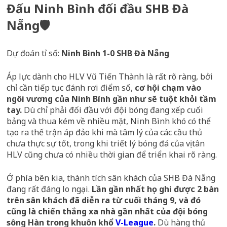
Đấu Ninh Bình đối đầu SHB Đà
Nẵng🛡️
Dự đoán tỉ số:
Ninh Bình 1-0 SHB Đà Nẵng
Áp lực dành cho HLV Vũ Tiến Thành là rất rõ ràng, bởi
chỉ cần tiếp tục đánh rơi điểm số,
cơ hội chạm vào
ngôi vương của Ninh Bình gần như sẽ tuột khỏi tầm
tay.
Dù chỉ phải đối đầu với đội bóng đang xếp cuối
bảng và thua kém về nhiều mặt, Ninh Bình khó có thể
tạo ra thế trận áp đảo khi mà tâm lý của các cầu thủ
chưa thực sự tốt, trong khi triết lý bóng đá của vị tân
HLV cũng chưa có nhiều thời gian để triển khai rõ ràng.
Ở phía bên kia, thành tích sân khách của SHB Đà Nẵng
đang rất đáng lo ngại.
Lần gần nhất họ ghi được 2 bàn
trên sân khách đã diễn ra từ cuối tháng 9, và đó
cũng là chiến thắng xa nhà gần nhất của đội bóng
sông Hàn trong khuôn khổ
V-League
.
Dù hàng thủ