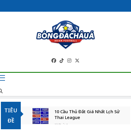
Skip
to
content
Trang Tin Tức
Bóng Đá Châu Á 
Cập Nhật Liên Tụ
TIÊU
10 Cầu Thủ Đắt Giá Nhất Lịch Sử
Thai League
ĐỀ
12 Phút Ago