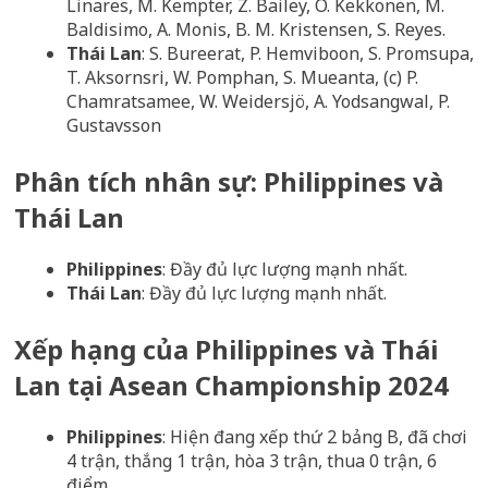
Linares, M. Kempter, Z. Bailey, O. Kekkonen, M.
Baldisimo, A. Monis, B. M. Kristensen, S. Reyes.
Thái Lan
: S. Bureerat, P. Hemviboon, S. Promsupa,
T. Aksornsri, W. Pomphan, S. Mueanta, (c) P.
Chamratsamee, W. Weidersjö, A. Yodsangwal, P.
Gustavsson
Phân tích nhân sự: Philippines và
Thái Lan
Philippines
: Đầy đủ lực lượng mạnh nhất.
Thái Lan
: Đầy đủ lực lượng mạnh nhất.
Xếp hạng của Philippines và Thái
Lan tại Asean Championship 2024
Philippines
: Hiện đang xếp thứ 2 bảng B, đã chơi
4 trận, thắng 1 trận, hòa 3 trận, thua 0 trận, 6
điểm.