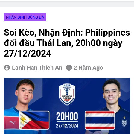
10 Cầu Thủ Đắt Giá nhất K
League 1 năm 2026
1 Giờ Ago
NHẬN ĐỊNH BÓNG ĐÁ
Nhận Định, Dự Đoán: Pohang
Steelers đối đầu Ulsan HD, 17h30
Soi Kèo, Nhận Định: Philippines
ngày 08/08/2026
9 Giờ Ago
đối đầu Thái Lan, 20h00 ngày
Nhận Định, Dự Đoán: Jeonbuk
Hyundai Motors đối đầu Jeju SK,
27/12/2024
17h30 ngày 08/08/2026
19 Giờ Ago
Nhận Định, Dự Đoán: Cerezo Osaka
Lanh Han Thien An
2 Năm Ago
đối đầu Fagiano Okayama, 17h00
ngày 08/08/2026
1 Ngày Ago