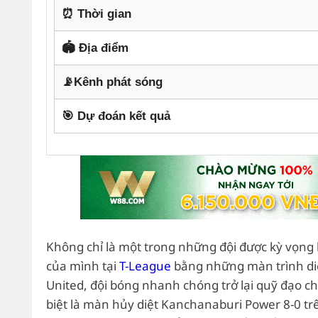
⏰ Thời gian
🏟️ Địa điểm
📡Kênh phát sóng
🎯 Dự đoán kết quả
Không chỉ là một trong những đội được kỳ vọng 
của mình tại
T-League
bằng những màn trình di
United, đội bóng nhanh chóng trở lại quỹ đạo ch
biệt là màn hủy diệt Kanchanaburi Power 8-0 trê