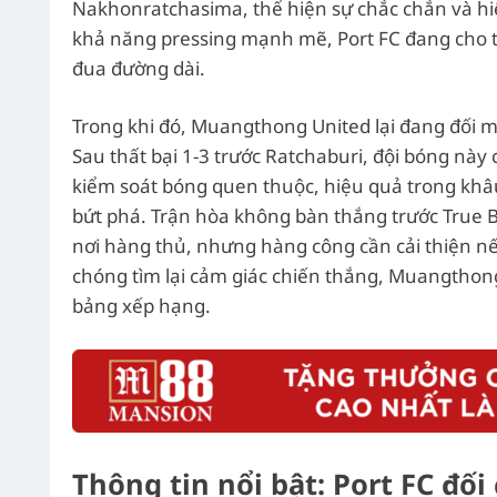
Nakhonratchasima, thể hiện sự chắc chắn và hi
khả năng pressing mạnh mẽ, Port FC đang cho th
đua đường dài.
Trong khi đó, Muangthong United lại đang đối mặt
Sau thất bại 1-3 trước Ratchaburi, đội bóng này 
kiểm soát bóng quen thuộc, hiệu quả trong kh
bứt phá. Trận hòa không bàn thắng trước True 
nơi hàng thủ, nhưng hàng công cần cải thiện n
chóng tìm lại cảm giác chiến thắng, Muangthong 
bảng xếp hạng.
Thông tin nổi bật: Port FC đ