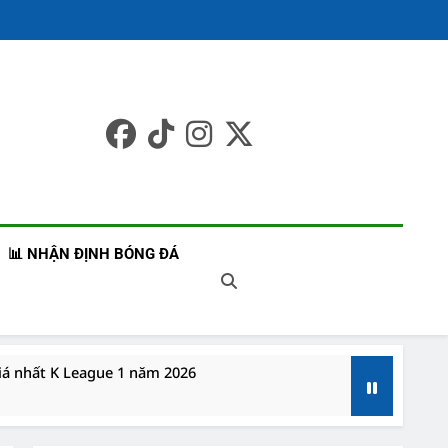
 Bóng Đá Châu Á –
t Liên Tục
📊 NHẬN ĐỊNH BÓNG ĐÁ
iá nhất K League 1 năm 2026