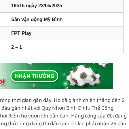
19h15 ngày 23/05/2025
Sân vận động Mỹ Đình
FPT Play
2 – 1
rong thời gian gần đây. Họ đã giành chiến thắng đến 2
tái đấu gần nhất với Quy Nhơn Bình Định, Thể Công
 thời điểm họ vươn lên dẫn bàn. Hàng công của đội đang
hàng thủ cũng đang thi đấu tạm ổn khi phải nhận 26 bàn