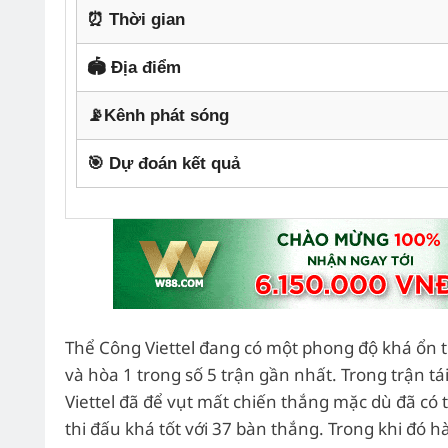
⏰ Thời gian
🏟️ Địa điểm
📡Kênh phát sóng
🎯 Dự đoán kết quả
Thể Công Viettel đang có một phong độ khá ổn t
và hòa 1 trong số 5 trận gần nhất. Trong trận 
Viettel đã để vụt mất chiến thắng mặc dù đã có
thi đấu khá tốt với 37 bàn thắng. Trong khi đó 