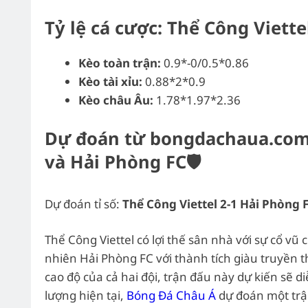
Tỷ lệ cá cược: Thể Công Viett
Kèo toàn trận:
0.9*-0/0.5*0.86
Kèo tài xỉu:
0.88*2*0.9
Kèo châu Âu:
1.78*1.97*2.36
Dự đoán từ bongdachaua.com 
và Hải Phòng FC🛡️
Dự đoán tỉ số:
Thể Công Viettel 2-1 Hải Phòng 
Thể Công Viettel có lợi thế sân nhà với sự cổ vũ c
nhiên Hải Phòng FC với thành tích giàu truyền t
cao độ của cả hai đội, trận đấu này dự kiến sẽ di
lượng hiện tại,
Bóng Đá Châu Á
dự đoán một trận