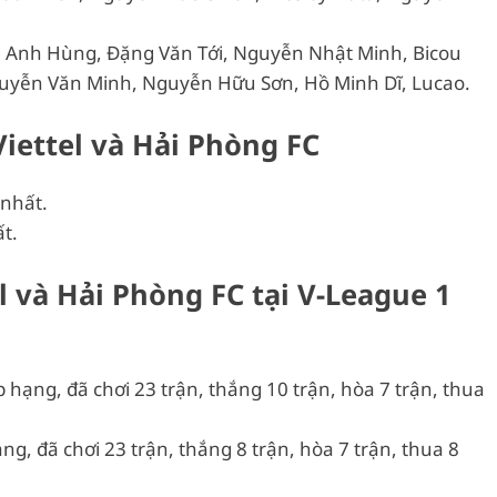
 Anh Hùng, Đặng Văn Tới, Nguyễn Nhật Minh, Bicou
Nguyễn Văn Minh, Nguyễn Hữu Sơn, Hồ Minh Dĩ, Lucao.
Viettel và Hải Phòng FC
 nhất.
t.
 và Hải Phòng FC tại V-League 1
p hạng, đã chơi 23 trận, thắng 10 trận, hòa 7 trận, thua
ng, đã chơi 23 trận, thắng 8 trận, hòa 7 trận, thua 8