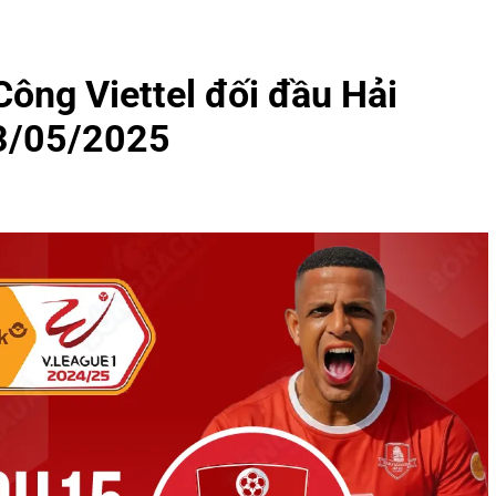
Đoán: Jeonbuk Hyundai Motors đối đầu Jeju SK, 17h30 ngày 08/0
Đoán: Cerezo Osaka đối đầu Fagiano Okayama, 17h00 ngày 08/0
Công Viettel đối đầu Hải
3/05/2025