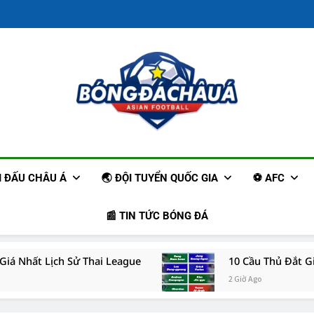
Trang Tin Tức
Cập Nhậ
ẢI ĐẤU CHÂU Á
🌏 ĐỘI TUYỂN QUỐC GIA
⚽ AFC
📰 TIN TỨC BÓNG ĐÁ
Giá Nhất Lịch Sử Thai League
10 Cầu Thủ Đắt G
2 Giờ Ago
Đoán: Pohang Steelers đối đầu Ulsan HD, 17h30 ngày 08/08/2026