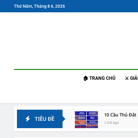
Skip
Thứ Năm, Tháng 8 6, 2026
to
content
🏠︎ TRANG CHỦ
⚔️ GI
10 Cầu Thủ Đắt 
TIÊU ĐỀ
1 Giờ Ago
Nhận Định, Dự 
10 Giờ Ago