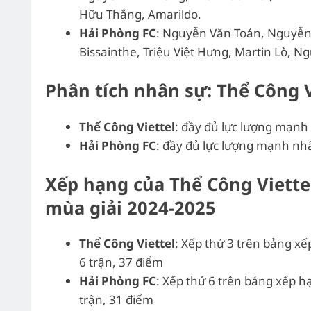
Hữu Thắng, Amarildo.
Hải Phòng FC
: Nguyễn Văn Toản, Nguyễn
Bissainthe, Triệu Việt Hưng, Martin Lò, 
Phân tích nhân sự: Thể Công 
Thể Công Viettel
: đầy đủ lực lượng mạnh
Hải Phòng FC
: đầy đủ lực lượng mạnh nhấ
Xếp hạng của Thể Công Viettel
mùa giải 2024-2025
Thể Công Viettel
: Xếp thứ 3 trên bảng xế
6 trận, 37 điểm
Hải Phòng FC
: Xếp thứ 6 trên bảng xếp hạ
trận, 31 điểm