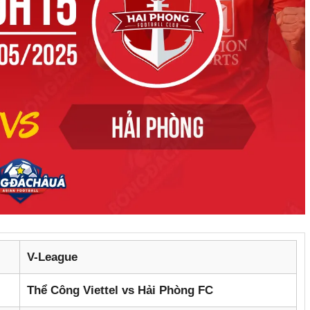
V-League
Thể Công Viettel vs Hải Phòng FC